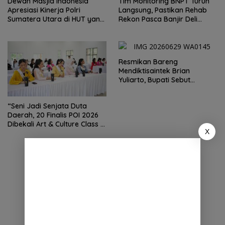
Dewan Masjid Indonesia
Tim Monitoring BNPT Turun
Apresiasi Kinerja Polri
Langsung, Pastikan Rehab
Sumatera Utara di HUT yang
Rekon Pasca Banjir Deli
ke 80 Memberantas
Serdang Tepat Sasaran
Perjudian dan Narkoba
Resmikan Bareng
Mendiktisaintek Brian
Yuliarto, Bupati Sebut
Pendidikan Adalah Kunci
Daya Saing
“Seni Jadi Senjata Duta
Daerah, 20 Finalis POI 2026
Dibekali Art & Culture Class di
X
Lubuk Pakam”