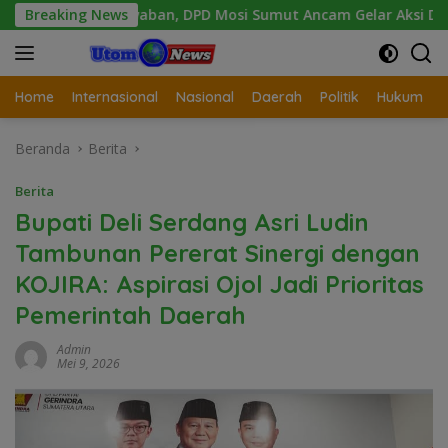
Langsung
Jawaban, DPD Mosi Sumut Ancam Gelar Aksi Damai Di Mapolda 
Breaking News
ke
konten
Home
Internasional
Nasional
Daerah
Politik
Hukum
Beranda
Berita
Berita
Bupati Deli Serdang Asri Ludin
Tambunan Pererat Sinergi dengan
KOJIRA: Aspirasi Ojol Jadi Prioritas
Pemerintah Daerah
Admin
Mei 9, 2026