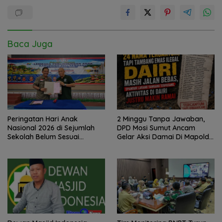
Baca Juga
Peringatan Hari Anak
2 Minggu Tanpa Jawaban,
Nasional 2026 di Sejumlah
DPD Mosi Sumut Ancam
Sekolah Belum Sesuai
Gelar Aksi Damai Di Mapolda
Imbauan Kemendikdasmen
Soal Tambang Emas Illegal
Dairi. Desak Kapolda
Sumut Irjen Whisnu
Hermawan Bersikap Tegas .