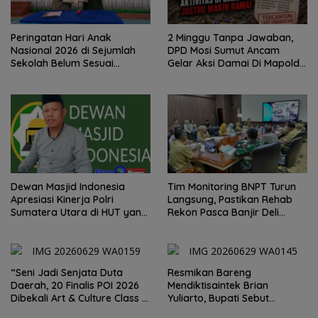
Peringatan Hari Anak
2 Minggu Tanpa Jawaban,
Nasional 2026 di Sejumlah
DPD Mosi Sumut Ancam
Sekolah Belum Sesuai
Gelar Aksi Damai Di Mapolda
Imbauan Kemendikdasmen
Soal Tambang Emas Illegal
Dairi. Desak Kapolda
Sumut Irjen Whisnu
Hermawan Bersikap Tegas .
Dewan Masjid Indonesia
Tim Monitoring BNPT Turun
Apresiasi Kinerja Polri
Langsung, Pastikan Rehab
Sumatera Utara di HUT yang
Rekon Pasca Banjir Deli
ke 80 Memberantas
Serdang Tepat Sasaran
Perjudian dan Narkoba
“Seni Jadi Senjata Duta
Resmikan Bareng
Daerah, 20 Finalis POI 2026
Mendiktisaintek Brian
Dibekali Art & Culture Class di
Yuliarto, Bupati Sebut
Lubuk Pakam”
Pendidikan Adalah Kunci