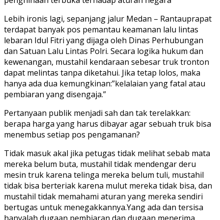
penghinaan terbuka terhadap aturan negara”
Lebih ironis lagi, sepanjang jalur Medan – Rantauprapat
terdapat banyak pos pemantau keamanan lalu lintas
lebaran Idul Fitri yang dijaga oleh Dinas Perhubungan
dan Satuan Lalu Lintas Polri. Secara logika hukum dan
kewenangan, mustahil kendaraan sebesar truk tronton
dapat melintas tanpa diketahui. Jika tetap lolos, maka
hanya ada dua kemungkinan:”kelalaian yang fatal atau
pembiaran yang disengaja.”
Pertanyaan publik menjadi sah dan tak terelakkan:
berapa harga yang harus dibayar agar sebuah truk bisa
menembus setiap pos pengamanan?
Tidak masuk akal jika petugas tidak melihat sebab mata
mereka belum buta, mustahil tidak mendengar deru
mesin truk karena telinga mereka belum tuli, mustahil
tidak bisa berteriak karena mulut mereka tidak bisa, dan
mustahil tidak memahami aturan yang mereka sendiri
bertugas untuk menegakkannya.Yang ada dan tersisa
hanyalah dugaan pembiaran dan dugaan menerima