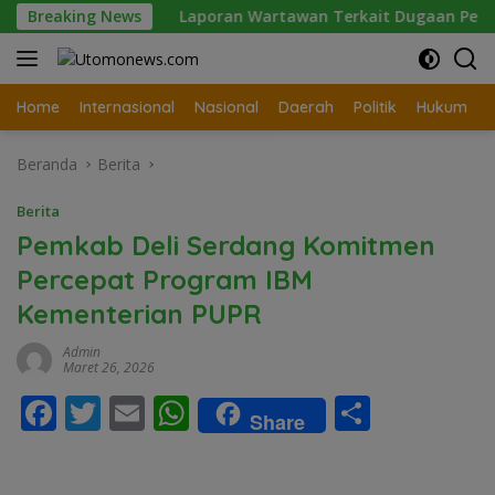
Langsung
Breaking News
Laporan Wartawan Terkait Dugaan Pengancaman dan Pel
ke
konten
Home
Internasional
Nasional
Daerah
Politik
Hukum
Beranda
Berita
Berita
Pemkab Deli Serdang Komitmen
Percepat Program IBM
Kementerian PUPR
Admin
Maret 26, 2026
F
T
E
W
S
Share
ac
w
m
h
h
e
itt
ai
at
ar