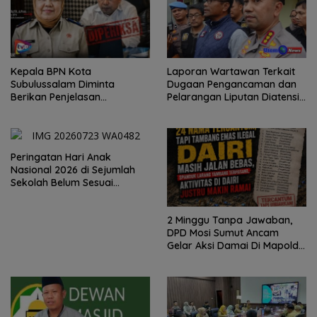
Kepala BPN Kota
Laporan Wartawan Terkait
Subulussalam Diminta
Dugaan Pengancaman dan
Berikan Penjelasan
Pelarangan Liputan Diatensi
Transparan, 10 Bidang Tanah
Kapolrestabes Medan
Jangan Digantung Tanpa
Kepastian
Peringatan Hari Anak
Nasional 2026 di Sejumlah
Sekolah Belum Sesuai
Imbauan Kemendikdasmen
2 Minggu Tanpa Jawaban,
DPD Mosi Sumut Ancam
Gelar Aksi Damai Di Mapolda
Soal Tambang Emas Illegal
Dairi. Desak Kapolda
Sumut Irjen Whisnu
Hermawan Bersikap Tegas .