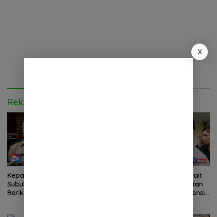
X
Rekomendasi untuk kamu
Kepala BPN Kota
Laporan Wartawan Terkait
Subulussalam Diminta
Dugaan Pengancaman dan
Berikan Penjelasan
Pelarangan Liputan Diatensi
Transparan, 10 Bidang Tanah
Kapolrestabes Medan
Jangan Digantung Tanpa