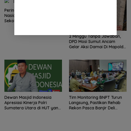
Kepastian
Peringatan Hari Anak
Nasional 2026 di Sejumlah
Sekolah Belum Sesuai
Imbauan Kemendikdasmen
2 Minggu Tanpa Jawaban,
DPD Mosi Sumut Ancam
Gelar Aksi Damai Di Mapolda
Soal Tambang Emas Illegal
Dairi. Desak Kapolda
Sumut Irjen Whisnu
Hermawan Bersikap Tegas .
Dewan Masjid Indonesia
Tim Monitoring BNPT Turun
Apresiasi Kinerja Polri
Langsung, Pastikan Rehab
Sumatera Utara di HUT yang
Rekon Pasca Banjir Deli
ke 80 Memberantas
Serdang Tepat Sasaran
Perjudian dan Narkoba