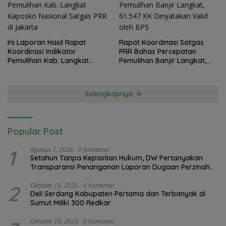
Ini Laporan Hasil Rapat
Rapat Koordinasi Satgas
Koordinasi Indikator
PRR Bahas Percepatan
Pemulihan Kab. Langkat
Pemulihan Banjir Langkat,
Kaposko Nasional Satgas
61.547 KK Dinyatakan Valid
PRR di Jakarta
oleh BPS
Selengkapnya
Popular Post
1
Agustus 7, 2026
0 Komentar
Setahun Tanpa Kepastian Hukum, DW Pertanyakan
Transparansi Penanganan Laporan Dugaan Perzinahan
di Polrestabes Medan
2
Oktober 18, 2025
0 Komentar
Deli Serdang Kabupaten Pertama dan Terbanyak di
Sumut Miliki 300 Redkar
Oktober 18, 2025
0 Komentar