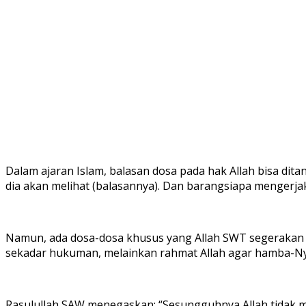
Dalam ajaran Islam, balasan dosa pada hak Allah bisa di
dia akan melihat (balasannya). Dan barangsiapa mengerjakan
Namun, ada dosa-dosa khusus yang Allah SWT segerakan hu
sekadar hukuman, melainkan rahmat Allah agar hamba-Ny
Rasulullah SAW menegaskan: “Sesungguhnya Allah tidak m