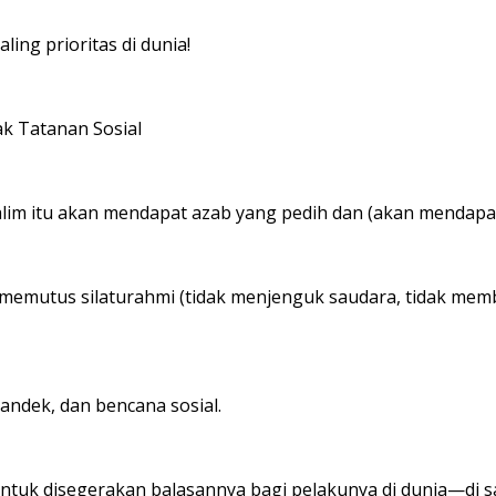
ng prioritas di dunia!
ak Tatanan Sosial
im itu akan mendapat azab yang pedih dan (akan mendapat) 
 memutus silaturahmi (tidak menjenguk saudara, tidak me
ndek, dan bencana sosial.
untuk disegerakan balasannya bagi pelakunya di dunia—di s