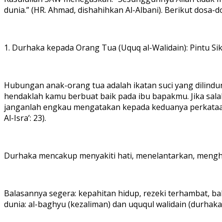
dunia.” (HR. Ahmad, dishahihkan Al-Albani). Berikut dosa-d
1. Durhaka kepada Orang Tua (Uquq al-Walidain): Pintu Si
Hubungan anak-orang tua adalah ikatan suci yang dilind
hendaklah kamu berbuat baik pada ibu bapakmu. Jika sala
janganlah engkau mengatakan kepada keduanya perkataan
Al-Isra’: 23).
Durhaka mencakup menyakiti hati, menelantarkan, mengh
Balasannya segera: kepahitan hidup, rezeki terhambat, b
dunia: al-baghyu (kezaliman) dan uququl walidain (durhaka 