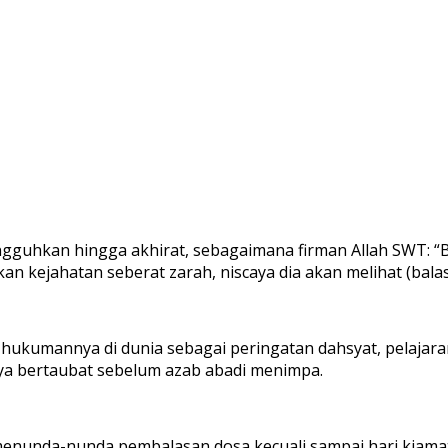
tangguhkan hingga akhirat, sebagaimana firman Allah SWT: 
 kejahatan seberat zarah, niscaya dia akan melihat (balasan
kumannya di dunia sebagai peringatan dahsyat, pelajaran 
a bertaubat sebelum azab abadi menimpa.
enunda-nunda pembalasan dosa kecuali sampai hari kiamat,