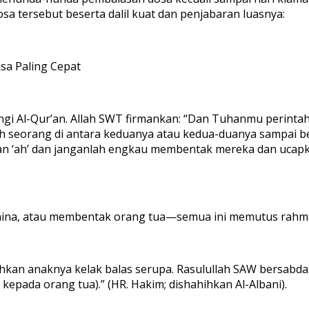
osa tersebut beserta dalil kuat dan penjabaran luasnya:
ksa Paling Cepat
ungi Al-Qur’an. Allah SWT firmankan: “Dan Tuhanmu perin
h seorang di antara keduanya atau kedua-duanya sampai be
 ‘ah’ dan janganlah engkau membentak mereka dan ucapka
ina, atau membentak orang tua—semua ini memutus rahmat
ahkan anaknya kelak balas serupa. Rasulullah SAW bersabda
kepada orang tua).” (HR. Hakim; dishahihkan Al-Albani).