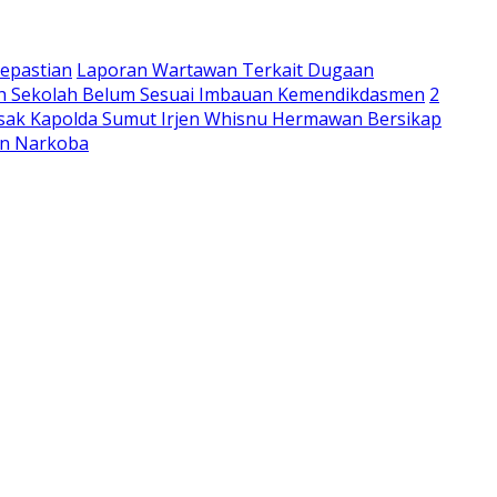
epastian
Laporan Wartawan Terkait Dugaan
lah Sekolah Belum Sesuai Imbauan Kemendikdasmen
2
sak Kapolda Sumut Irjen Whisnu Hermawan Bersikap
an Narkoba