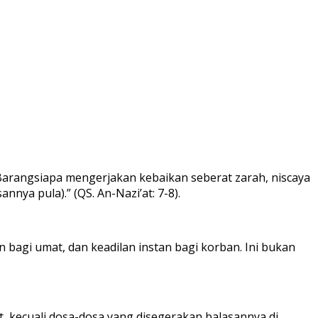
“Barangsiapa mengerjakan kebaikan seberat zarah, niscaya
nya pula).” (QS. An-Nazi’at: 7-8).
bagi umat, dan keadilan instan bagi korban. Ini bukan
 kecuali dosa-dosa yang disegerakan balasannya di