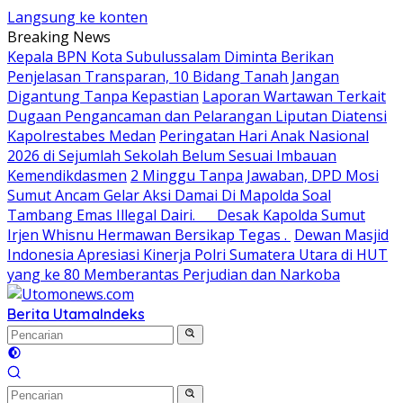
Langsung ke konten
Breaking News
Kepala BPN Kota Subulussalam Diminta Berikan
Penjelasan Transparan, 10 Bidang Tanah Jangan
Digantung Tanpa Kepastian
Laporan Wartawan Terkait
Dugaan Pengancaman dan Pelarangan Liputan Diatensi
Kapolrestabes Medan
Peringatan Hari Anak Nasional
2026 di Sejumlah Sekolah Belum Sesuai Imbauan
Kemendikdasmen
2 Minggu Tanpa Jawaban, DPD Mosi
Sumut Ancam Gelar Aksi Damai Di Mapolda Soal
Tambang Emas Illegal Dairi. Desak Kapolda Sumut
Irjen Whisnu Hermawan Bersikap Tegas .
Dewan Masjid
Indonesia Apresiasi Kinerja Polri Sumatera Utara di HUT
yang ke 80 Memberantas Perjudian dan Narkoba
Berita Utama
Indeks