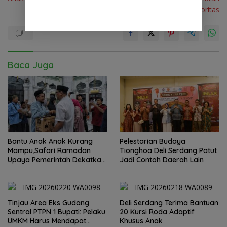
Masyarakat Adalah Prioritas
Baca Juga
Bantu Anak Anak Kurang
Pelestarian Budaya
Mampu,Safari Ramadan
Tionghoa Deli Serdang Patut
Upaya Pemerintah Dekatkan
Jadi Contoh Daerah Lain
Diri dengan Masyarakat
Tinjau Area Eks Gudang
Deli Serdang Terima Bantuan
Sentral PTPN 1 Bupati: Pelaku
20 Kursi Roda Adaptif
UMKM Harus Mendapat
Khusus Anak