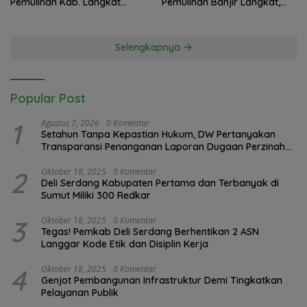
Pemulihan Kab. Langkat
Pemulihan Banjir Langkat,
Kaposko Nasional Satgas
61.547 KK Dinyatakan Valid
PRR di Jakarta
oleh BPS
Selengkapnya
Popular Post
1
Agustus 7, 2026
0 Komentar
Setahun Tanpa Kepastian Hukum, DW Pertanyakan
Transparansi Penanganan Laporan Dugaan Perzinahan
di Polrestabes Medan
2
Oktober 18, 2025
0 Komentar
Deli Serdang Kabupaten Pertama dan Terbanyak di
Sumut Miliki 300 Redkar
3
Oktober 18, 2025
0 Komentar
Tegas! Pemkab Deli Serdang Berhentikan 2 ASN
Langgar Kode Etik dan Disiplin Kerja
4
Oktober 18, 2025
0 Komentar
Genjot Pembangunan Infrastruktur Demi Tingkatkan
Pelayanan Publik