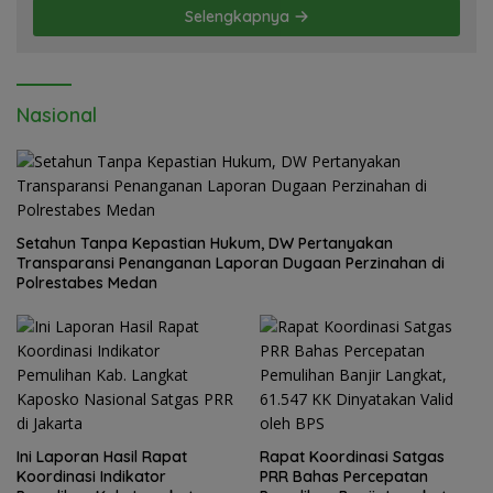
Dairi. Desak Kapolda Sumut Irjen
Selengkapnya
Whisnu Hermawan Bersikap Tegas .
Nasional
Setahun Tanpa Kepastian Hukum, DW Pertanyakan
Transparansi Penanganan Laporan Dugaan Perzinahan di
Polrestabes Medan
Ini Laporan Hasil Rapat
Rapat Koordinasi Satgas
Koordinasi Indikator
PRR Bahas Percepatan