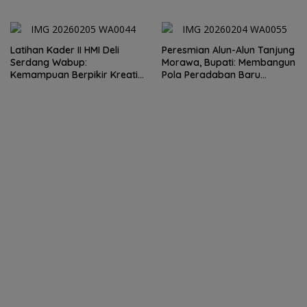
Tempat yang Layak
Latihan Kader II HMI Deli
Peresmian Alun-Alun Tanjung
Serdang Wabup:
Morawa, Bupati: Membangun
Kemampuan Berpikir Kreatif
Pola Peradaban Baru
dan Inovatif Jawab
Masyarakat
Tantangan Zaman