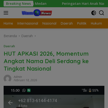
Langsung
bes Medan
Breaking News
Peringatan Hari Anak Nasional 2026 di Sej
ke
konten
Home
Internasional
Nasional
Daerah
Politik
Hukum
Beranda
Daerah
Daerah
HUT APKASI 2026, Momentum
Angkat Nama Deli Serdang ke
Tingkat Nasional
Admin
Februari 18, 2026