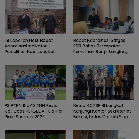
Ini Laporan Hasil Rapat
Rapat Koordinasi Satgas
Koordinasi Indikator
PRR Bahas Percepatan
Pemulihan Kab. Langkat
Pemulihan Banjir Langkat,
Kaposko Nasional Satgas
61.547 KK Dinyatakan Valid
PRR di Jakarta
oleh BPS
Ketua KC FSPMI Langkat
PS PTPN III.U-15 THN Pesta
Kunjungi Kantor Sekretariat
Gol, Libas PERSEDA FC 5-1 di
Bekasi, Lintas Daerah Siap
Piala Soeratin 2026
Aksi Solidaritas