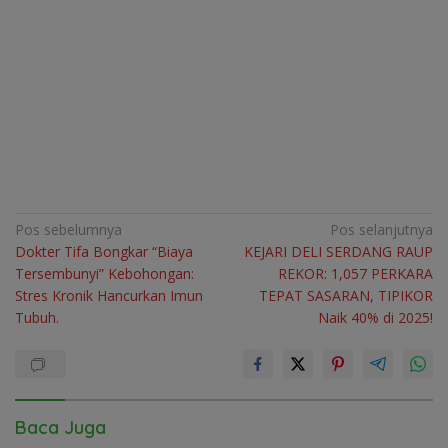
Navigasi
Pos sebelumnya
Pos selanjutnya
Dokter Tifa Bongkar “Biaya
KEJARI DELI SERDANG RAUP
pos
Tersembunyi” Kebohongan:
REKOR: 1,057 PERKARA
Stres Kronik Hancurkan Imun
TEPAT SASARAN, TIPIKOR
Tubuh.
Naik 40% di 2025!
Baca Juga