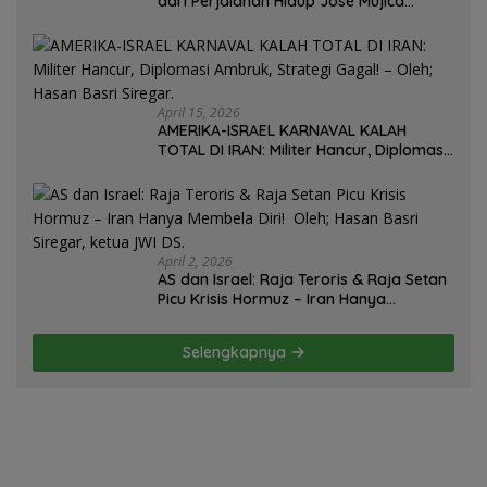
dari Perjalanan Hidup José Mujica
Mantan Presiden Uruguay Oleh: Hasan
Basri Siregar, Redaktur Utomo News,
Rubrik: Opini & Kajian Sosial.
April 15, 2026
AMERIKA-ISRAEL KARNAVAL KALAH
TOTAL DI IRAN: Militer Hancur, Diplomasi
Ambruk, Strategi Gagal! – Oleh; Hasan
Basri Siregar.
April 2, 2026
AS dan Israel: Raja Teroris & Raja Setan
Picu Krisis Hormuz – Iran Hanya
Membela Diri! Oleh; Hasan Basri Siregar,
ketua JWI DS.
Selengkapnya