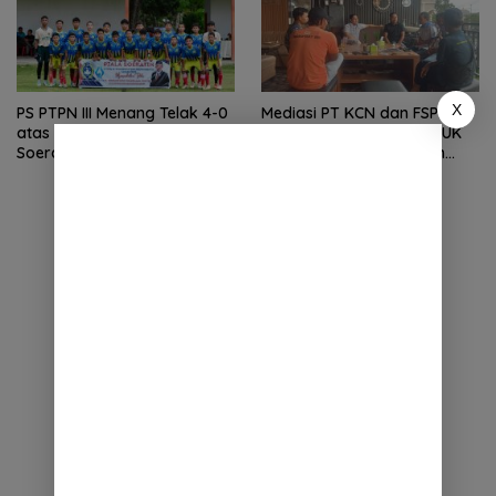
X
PS PTPN III Menang Telak 4-0
Mediasi PT KCN dan FSPMI
atas FC Perisai di Piala
Deadlock, Nasib Ketua PUK
Soeratin U-15 Tahun 2026
Abdul Halim Masih Belum
Jelas