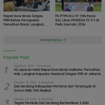
Rapat Koordinasi Satgas
PS PTPN III.U-15 THN Pesta
PRR Bahas Percepatan
Gol, Libas PERSEDA FC 5-1 di
Pemulihan Banjir Langkat,
Piala Soeratin 2026
61.547 KK Dinyatakan Valid
oleh BPS
Selengkapnya
Popular Post
1
Agustus 6, 2026
0 Komentar
Ini Laporan Hasil Rapat Koordinasi Indikator Pemulihan
Kab. Langkat Kaposko Nasional Satgas PRR di Jakarta
2
Oktober 18, 2025
0 Komentar
Deli Serdang Kabupaten Pertama dan Terbanyak di
Sumut Miliki 300 Redkar
3
Oktober 18, 2025
0 Komentar
Tegas! Pemkab Deli Serdang Berhentikan 2 ASN