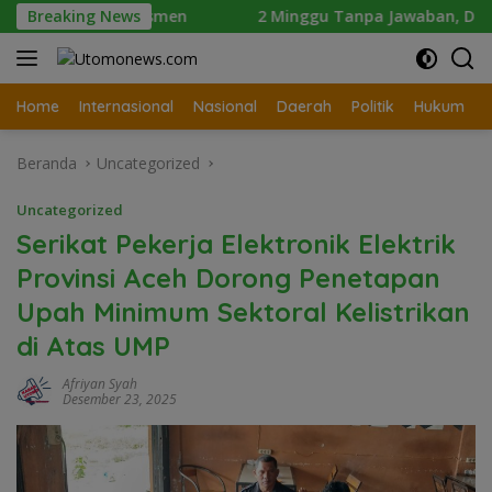
Langsung
smen
Breaking News
2 Minggu Tanpa Jawaban, DPD Mosi Sumut Ancam G
ke
konten
Home
Internasional
Nasional
Daerah
Politik
Hukum
Beranda
Uncategorized
Uncategorized
Serikat Pekerja Elektronik Elektrik
Provinsi Aceh Dorong Penetapan
Upah Minimum Sektoral Kelistrikan
di Atas UMP
Afriyan Syah
Desember 23, 2025