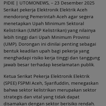
PIDIE | UTOMONEWS, – 23 Desember 2025
e
itt
ai
at
ar
Serikat pekerja Elektronik Elektrik Aceh
b
er
l
s
e
mendorong Pemerintah Aceh agar segera
o
A
menetapkan Upah Minimum Sektoral
o
p
Kelistrikan (UMSP Kelistrikan) yang nilainya
k
p
lebih tinggi dari Upah Minimum Provinsi
(UMP). Dorongan ini dinilai penting sebagai
bentuk keadilan upah bagi pekerja yang
menghadapi risiko kerja tinggi dan tanggung
jawab besar terhadap keselamatan publik.
Ketua Serikat Pekerja Elektronik Elektrik
(SPEE) FSPMI Aceh, Syarifuddin, menegaskan
bahwa sektor kelistrikan merupakan sektor
strategis dan vital yang tidak dapat
disamakan dengan sektor berisiko rendah.