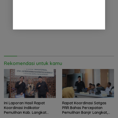
Rekomendasi untuk kamu
Ini Laporan Hasil Rapat
Rapat Koordinasi Satgas
Koordinasi Indikator
PRR Bahas Percepatan
Pemulihan Kab. Langkat
Pemulihan Banjir Langkat,
Kaposko Nasional Satgas
61.547 KK Dinyatakan Valid