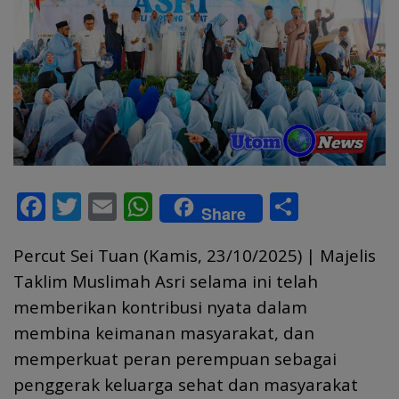
F
T
E
W
S
Share
ac
w
m
h
h
Percut Sei Tuan (Kamis, 23/10/2025) | Majelis
e
itt
ai
at
ar
Taklim Muslimah Asri selama ini telah
b
er
l
s
e
memberikan kontribusi nyata dalam
o
A
membina keimanan masyarakat, dan
o
p
memperkuat peran perempuan sebagai
k
p
penggerak keluarga sehat dan masyarakat