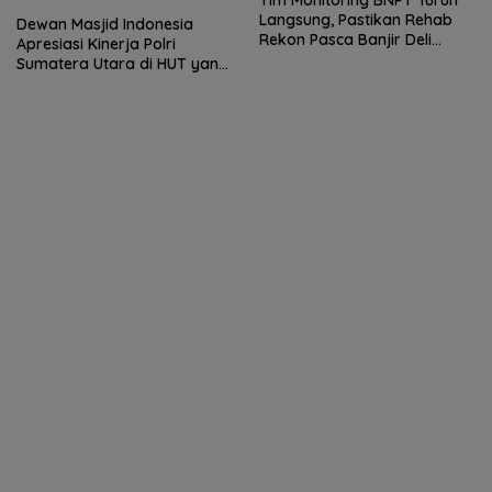
Tim Monitoring BNPT Turun
Langsung, Pastikan Rehab
Dewan Masjid Indonesia
Rekon Pasca Banjir Deli
Apresiasi Kinerja Polri
Serdang Tepat Sasaran
Sumatera Utara di HUT yang
ke 80 Memberantas
Perjudian dan Narkoba