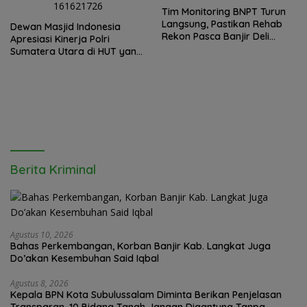
Hermawan Bersikap Tegas .
Tim Monitoring BNPT Turun
Langsung, Pastikan Rehab
Dewan Masjid Indonesia
Rekon Pasca Banjir Deli
Apresiasi Kinerja Polri
Serdang Tepat Sasaran
Sumatera Utara di HUT yang
ke 80 Memberantas
Perjudian dan Narkoba
Berita Kriminal
Agustus 10, 2026
Bahas Perkembangan, Korban Banjir Kab. Langkat Juga
Do’akan Kesembuhan Said Iqbal
Agustus 8, 2026
Kepala BPN Kota Subulussalam Diminta Berikan Penjelasan