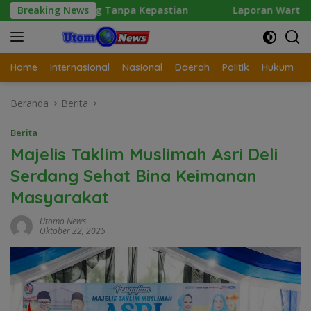
Langsung
ntung Tanpa Kepastian
Breaking News
Laporan Wartawan Terkait Duga
ke
konten
Home
Internasional
Nasional
Daerah
Politik
Hukum
Beranda
Berita
Berita
Majelis Taklim Muslimah Asri Deli
Serdang Sehat Bina Keimanan
Masyarakat
Utomo News
Oktober 22, 2025