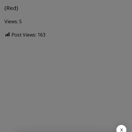
(Red)
Views: 5
Post Views:
163
X