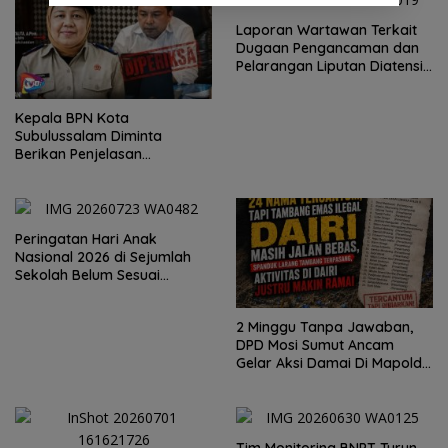
Laporan Wartawan Terkait
Dugaan Pengancaman dan
Pelarangan Liputan Diatensi
Kapolrestabes Medan
Kepala BPN Kota
Subulussalam Diminta
Berikan Penjelasan
Transparan, 10 Bidang Tanah
Jangan Digantung Tanpa
Kepastian
Peringatan Hari Anak
Nasional 2026 di Sejumlah
Sekolah Belum Sesuai
Imbauan Kemendikdasmen
2 Minggu Tanpa Jawaban,
DPD Mosi Sumut Ancam
Gelar Aksi Damai Di Mapolda
Soal Tambang Emas Illegal
Dairi. Desak Kapolda
Sumut Irjen Whisnu
Hermawan Bersikap Tegas .