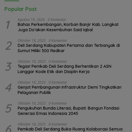
Popular Post
1
Agustus 10, 2026
0 Komentar
Bahas Perkembangan, Korban Banjir Kab. Langkat
Juga Do’akan Kesembuhan Said Iqbal
2
Oktober 18, 2025
0 Komentar
Deli Serdang Kabupaten Pertama dan Terbanyak di
Sumut Miliki 300 Redkar
3
Oktober 18, 2025
0 Komentar
Tegas! Pemkab Deli Serdang Berhentikan 2 ASN
Langgar Kode Etik dan Disiplin Kerja
4
Oktober 18, 2025
0 Komentar
Genjot Pembangunan Infrastruktur Demi Tingkatkan
Pelayanan Publik
5
Oktober 18, 2025
0 Komentar
Pengukuhan Bunda Literasi, Bupati: Bangun Fondasi
Generasi Emas Indonesia 2045
6
Oktober 18, 2025
0 Komentar
Pemkab Deli Serdang Buka Ruang Kolaborasi Semua