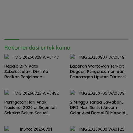
Rekomendasi untuk kamu
Kepala BPN Kota
Laporan Wartawan Terkait
Subulussalam Diminta
Dugaan Pengancaman dan
Berikan Penjelasan
Pelarangan Liputan Diatensi
Transparan, 10 Bidang Tanah
Kapolrestabes Medan
Jangan Digantung Tanpa
Kepastian
Peringatan Hari Anak
2 Minggu Tanpa Jawaban,
Nasional 2026 di Sejumlah
DPD Mosi Sumut Ancam
Sekolah Belum Sesuai
Gelar Aksi Damai Di Mapolda
Imbauan Kemendikdasmen
Soal Tambang Emas Illegal
Dairi. Desak Kapolda
Sumut Irjen Whisnu