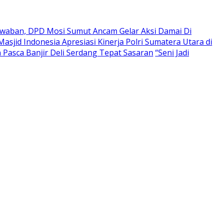
waban, DPD Mosi Sumut Ancam Gelar Aksi Damai Di
asjid Indonesia Apresiasi Kinerja Polri Sumatera Utara di
Pasca Banjir Deli Serdang Tepat Sasaran
“Seni Jadi