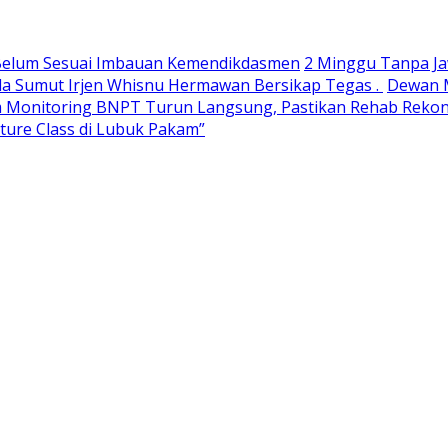
h Belum Sesuai Imbauan Kemendikdasmen
2 Minggu Tanpa Ja
da Sumut Irjen Whisnu Hermawan Bersikap Tegas .
Dewan M
 Monitoring BNPT Turun Langsung, Pastikan Rehab Rekon 
ulture Class di Lubuk Pakam”