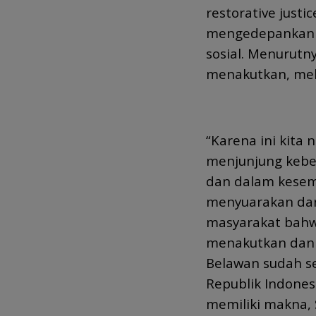
restorative justi
mengedepankan h
sosial. Menurutn
menakutkan, me
“Karena ini kita
menjunjung keber
dan dalam kesemp
menyuarakan dan
masyarakat bahwa
menakutkan dan 
Belawan sudah s
Republik Indones
memiliki makna, S