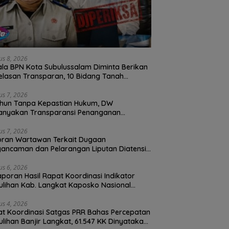
us 8, 2026
la BPN Kota Subulussalam Diminta Berikan
elasan Transparan, 10 Bidang Tanah
an Digantung Tanpa Kepastian
us 7, 2026
hun Tanpa Kepastian Hukum, DW
anyakan Transparansi Penanganan
ran Dugaan Perzinahan di Polrestabes
an
us 7, 2026
oran Wartawan Terkait Dugaan
ancaman dan Pelarangan Liputan Diatensi
olrestabes Medan
us 6, 2026
Laporan Hasil Rapat Koordinasi Indikator
lihan Kab. Langkat Kaposko Nasional
as PRR di Jakarta
us 4, 2026
t Koordinasi Satgas PRR Bahas Percepatan
lihan Banjir Langkat, 61.547 KK Dinyatakan