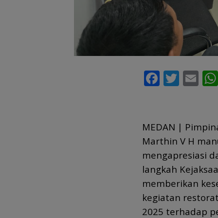
F
T
E
ac
w
m
e
itt
ai
b
er
l
MEDAN | Pimpina
o
Marthin V H manu
o
mengapresiasi d
k
langkah Kejaksaa
memberikan kes
kegiatan restora
2025 terhadap p