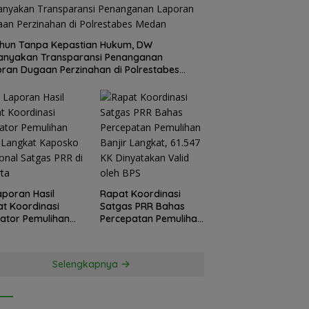
hun Tanpa Kepastian Hukum, DW
anyakan Transparansi Penanganan
ran Dugaan Perzinahan di Polrestabes
an
Laporan Hasil
Rapat Koordinasi
t Koordinasi
Satgas PRR Bahas
kator Pemulihan
Percepatan Pemulihan
 Langkat
Banjir Langkat, 61.547
sko Nasional
KK Dinyatakan Valid
as PRR di Jakarta
oleh BPS
Selengkapnya