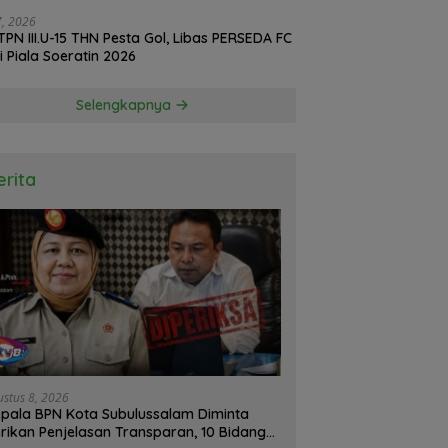
d oleh BPS
27, 2026
TPN III.U-15 THN Pesta Gol, Libas PERSEDA FC
di Piala Soeratin 2026
Selengkapnya
erita
ustus 8, 2026
pala BPN Kota Subulussalam Diminta
rikan Penjelasan Transparan, 10 Bidang