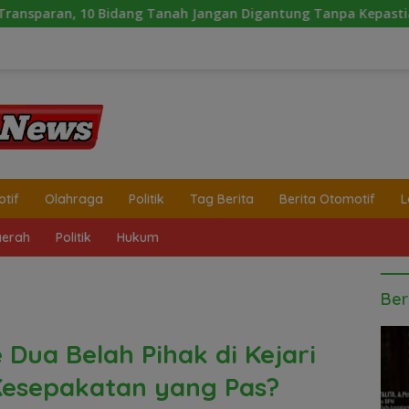
anah Jangan Digantung Tanpa Kepastian
Laporan Warta
tif
Olahraga
Politik
Tag Berita
Berita Otomotif
L
erah
Politik
Hukum
Ber
 Dua Belah Pihak di Kejari
Kesepakatan yang Pas?