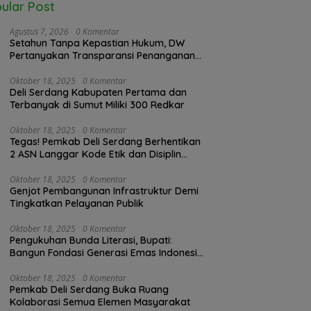
ular Post
Agustus 7, 2026
0 Komentar
Setahun Tanpa Kepastian Hukum, DW
Pertanyakan Transparansi Penanganan
Laporan Dugaan Perzinahan di
Polrestabes Medan
Oktober 18, 2025
0 Komentar
Deli Serdang Kabupaten Pertama dan
Terbanyak di Sumut Miliki 300 Redkar
Oktober 18, 2025
0 Komentar
Tegas! Pemkab Deli Serdang Berhentikan
2 ASN Langgar Kode Etik dan Disiplin
Kerja
Oktober 18, 2025
0 Komentar
Genjot Pembangunan Infrastruktur Demi
Tingkatkan Pelayanan Publik
Oktober 18, 2025
0 Komentar
Pengukuhan Bunda Literasi, Bupati:
Bangun Fondasi Generasi Emas Indonesia
2045
Oktober 18, 2025
0 Komentar
Pemkab Deli Serdang Buka Ruang
Kolaborasi Semua Elemen Masyarakat