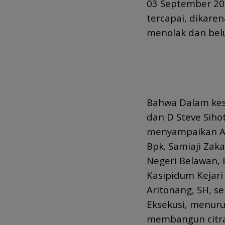
03 September 20
tercapai, dikare
menolak dan bel
Bahwa Dalam kes
dan D Steve Siho
menyampaikan Apr
Bpk. Samiaji Zaka
Negeri Belawan, B
Kasipidum Kejari
Aritonang, SH, s
Eksekusi, menuru
membangun citra 