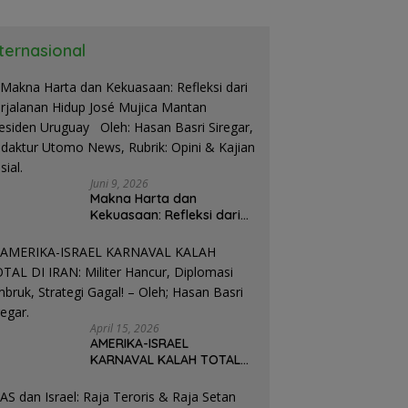
nternasional
Juni 9, 2026
Makna Harta dan
Kekuasaan: Refleksi dari
Perjalanan Hidup José
Mujica Mantan Presiden
Uruguay Oleh: Hasan
Basri Siregar, Redaktur
Utomo News, Rubrik: Opini
& Kajian Sosial.
April 15, 2026
AMERIKA-ISRAEL
KARNAVAL KALAH TOTAL
DI IRAN: Militer Hancur,
Diplomasi Ambruk,