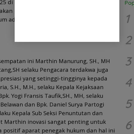
25 di Kejaksaan Negeri Belawan belum
Pop
nakan kakak, Abang dan pengacara korban
1
um ada kesepakatan.
2
3
empatan ini Marthin Manurung, SH., MH
tang,SH selaku Pengacara terdakwa juga
esiasi yang setinggi-tingginya kepada
4
ria, S.H., M.H., selaku Kepala Kejaksaan
pk. Yogi Fransis Taufik,SH., MH, selaku
5
 Belawan dan Bpk. Daniel Surya Partogi
elaku Kepala Sub Seksi Penuntutan dan
6
t Marthin inovasi sangat penting untuk
positif aparat penegak hukum dan hal ini