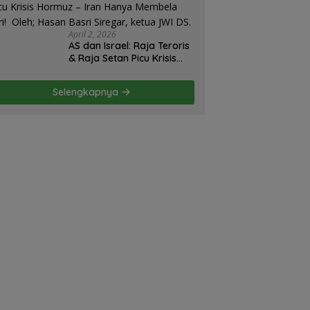
Strategi Gagal! – Oleh;
Hasan Basri Siregar.
April 2, 2026
AS dan Israel: Raja Teroris
& Raja Setan Picu Krisis
Hormuz – Iran Hanya
Membela Diri! Oleh; Hasan
Selengkapnya
Basri Siregar, ketua JWI
DS.