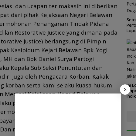
siasi dan ucapan terimakasih ini diberikan
pat dari pihak Kejaksaan Negeri Belawan
Seta
permohonan Penanganan Tindak Pidana
Pert
Lapo
ilan Restorative Justice yang dimana pada
Med
torative Justice) berlangsung di Pimpin
pak Kasipidum Kejari Belawan Bpk. Yogi
., MH dan Bpk Daniel Surya Partogi
laku Kepala Sub Seksi Penuntutan dan
adiri juga oleh Pengacara Korban, Kakak
g korban serta kami selaku kuasa hukum
Ini 
X
Rapa
n Mediasi Kejaksaan Negeri Belawan
Indi
laku pengacara terdakwa juga telah
Kab.
Kapo
ermohonan maaf dan bersedia
Satg
yar biar kerugian dan perobatan kepada
 Dan mediasi yang berlangsung pada Rabu,