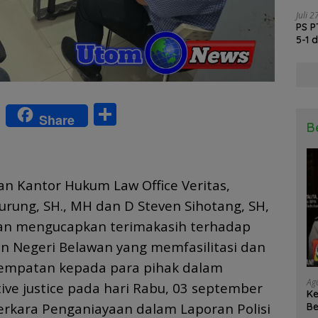
Vali
Juli 
PS P
5-1 
W
S
Share
B
h
h
at
ar
s
e
n Kantor Hukum Law Office Veritas,
A
rung, SH., MH dan D Steven Sihotang, SH,
p
an mengucapkan terimakasih terhadap
p
n Negeri Belawan yang memfasilitasi dan
empatan kepada para pihak dalam
Ag
tive justice pada hari Rabu, 03 september
Ke
erkara Penganiayaan dalam Laporan Polisi
Be