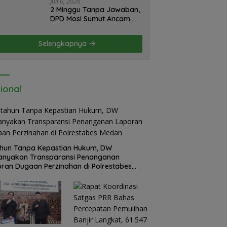
Juli 6, 2026
2 Minggu Tanpa Jawaban,
DPD Mosi Sumut Ancam
Gelar Aksi Damai Di
Mapolda Soal Tambang
Selengkapnya
Emas Illegal Dairi.
Desak Kapolda Sumut
Irjen Whisnu Hermawan
Bersikap Tegas .
ional
hun Tanpa Kepastian Hukum, DW
anyakan Transparansi Penanganan
ran Dugaan Perzinahan di Polrestabes
an