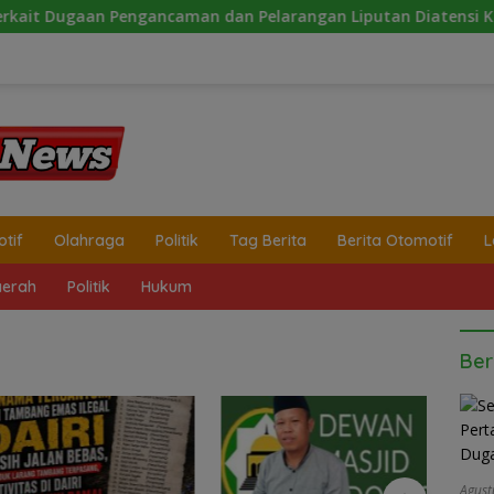
gancaman dan Pelarangan Liputan Diatensi Kapolrestabes Me
tif
Olahraga
Politik
Tag Berita
Berita Otomotif
L
erah
Politik
Hukum
Ber
Agust