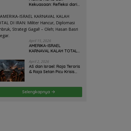
Kekuasaan: Refleksi dari
Perjalanan Hidup José
Mujica Mantan Presiden
Uruguay Oleh: Hasan
Basri Siregar, Redaktur
Utomo News, Rubrik: Opini
& Kajian Sosial.
April 15, 2026
AMERIKA-ISRAEL
KARNAVAL KALAH TOTAL
DI IRAN: Militer Hancur,
Diplomasi Ambruk,
April 2, 2026
AS dan Israel: Raja Teroris
Strategi Gagal! – Oleh;
& Raja Setan Picu Krisis
Hasan Basri Siregar.
Hormuz – Iran Hanya
Membela Diri! Oleh; Hasan
Basri Siregar, ketua JWI
Selengkapnya
DS.