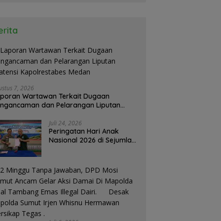
erita
ustus 7, 2026
poran Wartawan Terkait Dugaan
ngancaman dan Pelarangan Liputan
atensi Kapolrestabes Medan
Juli 24, 2026
Peringatan Hari Anak
Nasional 2026 di Sejumlah
Sekolah Belum Sesuai
Imbauan
Kemendikdasmen