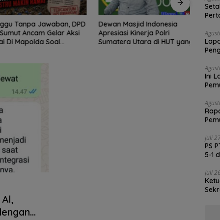
Seta
Pert
u Tanpa Jawaban, DPD
Dewan Masjid Indonesia
Tim M
Lapo
ut Ancam Gelar Aksi
Apresiasi Kinerja Polri
Langs
Med
Agust
Lap
 Mapolda Soal
Sumatera Utara di HUT yang
Rekon
Peng
 Emas Illegal Dairi.
ke 80 Memberantas Perjudian
Serd
Kap
polda Sumut Irjen
dan Narkoba
Hermawan Bersikap
Agust
Ini 
Pemu
Satg
Agust
Rapa
Pemu
Vali
Juli 
PS P
5-1 
Juli 
Ketu
Sekr
Al,
Soli
 dengan