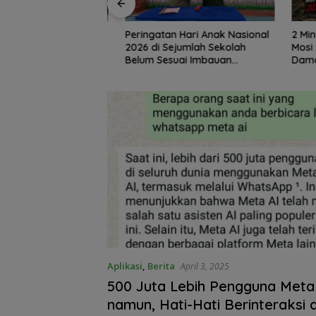
tawan Terkait
Peringatan Hari Anak Nasional
2 Mingg
gancaman dan
2026 di Sejumlah Sekolah
Mosi Sum
iputan Diatensi
Belum Sesuai Imbauan
Damai Di
bes Medan
Kemendikdasmen
Tambang
Desak Ka
Whisnu 
Tegas .
Aplikasi
,
Berita
April 3, 2025
500 Juta Lebih Pengguna Meta 
namun, Hati-Hati Berinteraksi