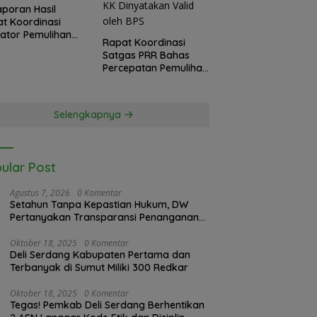
Laporan Hasil
t Koordinasi
kator Pemulihan
Rapat Koordinasi
 Langkat
Satgas PRR Bahas
sko Nasional
Percepatan Pemulihan
as PRR di Jakarta
Banjir Langkat, 61.547
KK Dinyatakan Valid
oleh BPS
Selengkapnya
ular Post
Agustus 7, 2026
0 Komentar
Setahun Tanpa Kepastian Hukum, DW
Pertanyakan Transparansi Penanganan
Laporan Dugaan Perzinahan di
Polrestabes Medan
Oktober 18, 2025
0 Komentar
Deli Serdang Kabupaten Pertama dan
Terbanyak di Sumut Miliki 300 Redkar
Oktober 18, 2025
0 Komentar
Tegas! Pemkab Deli Serdang Berhentikan