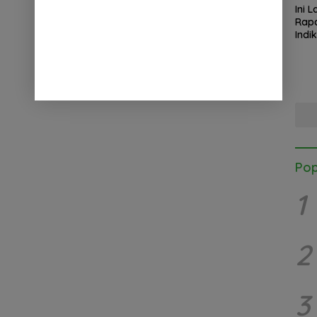
Ini 
Rapa
Indi
Kab.
Kapo
Satg
Pop
1
2
3