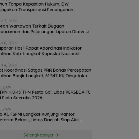
hun Tanpa Kepastian Hukum, DW
anyakan Transparansi Penanganan
onitoring BNPT Turun
“Seni Jadi Senjata Duta
R
ran Dugaan Perzinahan di Polrestabes
ung, Pastikan Rehab
Daerah, 20 Finalis POI 2026
Me
an
us 7, 2026
oran Wartawan Terkait Dugaan
 Pasca Banjir Deli
Dibekali Art & Culture Class di
B
ancaman dan Pelarangan Liputan Diatensi
ang Tepat Sasaran
Lubuk Pakam”
A
olrestabes Medan
us 6, 2026
Laporan Hasil Rapat Koordinasi Indikator
lihan Kab. Langkat Kaposko Nasional
as PRR di Jakarta
us 4, 2026
t Koordinasi Satgas PRR Bahas Percepatan
lihan Banjir Langkat, 61.547 KK Dinyatakan
d oleh BPS
27, 2026
TPN III.U-15 THN Pesta Gol, Libas PERSEDA FC
di Piala Soeratin 2026
26, 2026
a KC FSPMI Langkat Kunjungi Kantor
etariat Bekasi, Lintas Daerah Siap Aksi
daritas
Selengkapnya