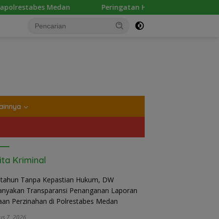
dan
Peringatan Hari Anak Nasional 2026 di Sejumlah 
tutup
ainnya
ita Kriminal
us 7, 2026