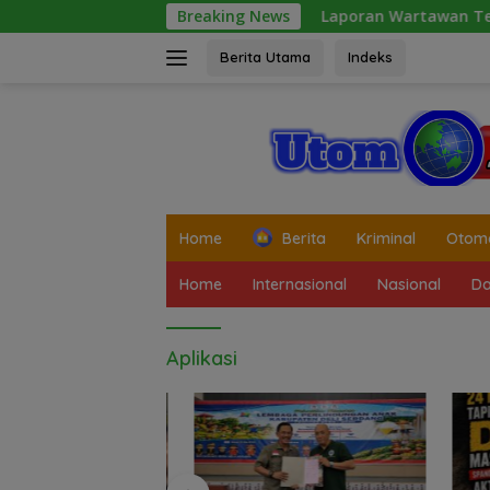
Langsung
Breaking News
Laporan Wartawan Terkait Dugaan Pen
ke
konten
Berita Utama
Indeks
tutup
Home
Berita
Kriminal
Otomo
Home
Internasional
Nasional
Da
Aplikasi