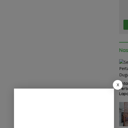
Nas
Seta
X
Pert
Lapo
Med