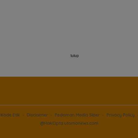
tutup
Kode Etik
Disclaimer
Pedoman Media Siber
Privacy Policy
@HakCipta utomonews.com