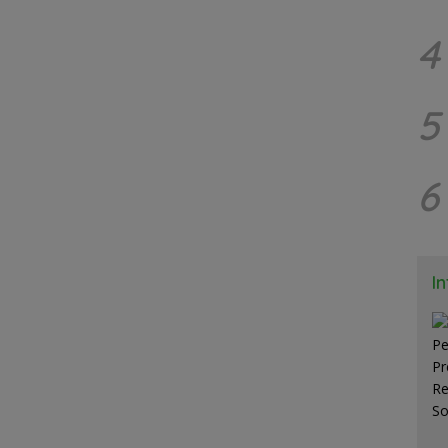
4
5
6
I