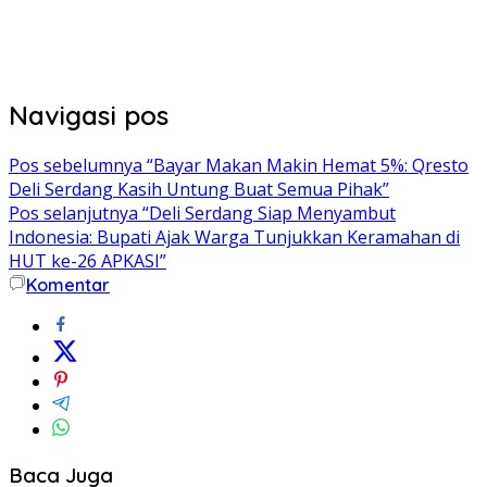
Navigasi pos
Pos sebelumnya
“Bayar Makan Makin Hemat 5%: Qresto
Deli Serdang Kasih Untung Buat Semua Pihak”
Pos selanjutnya
“Deli Serdang Siap Menyambut
Indonesia: Bupati Ajak Warga Tunjukkan Keramahan di
HUT ke-26 APKASI”
Komentar
Baca Juga