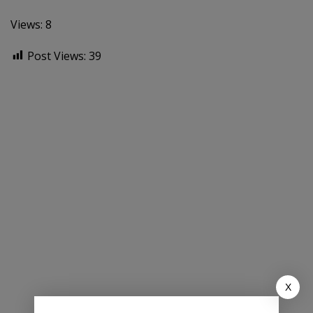
Views: 8
Post Views:
39
X