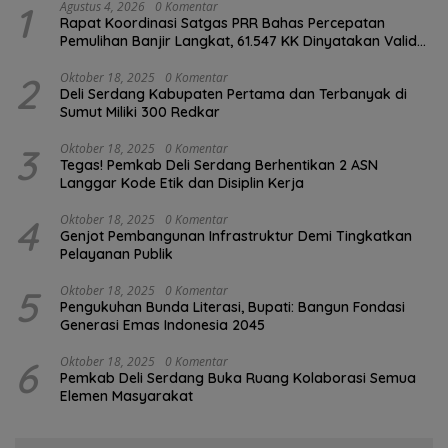
1
Agustus 4, 2026
0 Komentar
Rapat Koordinasi Satgas PRR Bahas Percepatan
Pemulihan Banjir Langkat, 61.547 KK Dinyatakan Valid
oleh BPS
2
Oktober 18, 2025
0 Komentar
Deli Serdang Kabupaten Pertama dan Terbanyak di
Sumut Miliki 300 Redkar
3
Oktober 18, 2025
0 Komentar
Tegas! Pemkab Deli Serdang Berhentikan 2 ASN
Langgar Kode Etik dan Disiplin Kerja
4
Oktober 18, 2025
0 Komentar
Genjot Pembangunan Infrastruktur Demi Tingkatkan
Pelayanan Publik
5
Oktober 18, 2025
0 Komentar
Pengukuhan Bunda Literasi, Bupati: Bangun Fondasi
Generasi Emas Indonesia 2045
6
Oktober 18, 2025
0 Komentar
Pemkab Deli Serdang Buka Ruang Kolaborasi Semua
Elemen Masyarakat