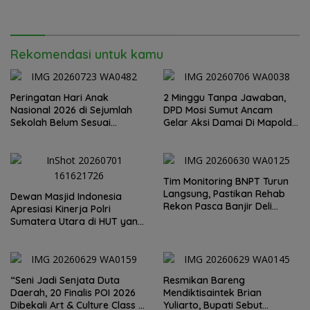
Rekomendasi untuk kamu
Peringatan Hari Anak
2 Minggu Tanpa Jawaban,
Nasional 2026 di Sejumlah
DPD Mosi Sumut Ancam
Sekolah Belum Sesuai
Gelar Aksi Damai Di Mapolda
Imbauan Kemendikdasmen
Soal Tambang Emas Illegal
Dairi. Desak Kapolda
Sumut Irjen Whisnu
Hermawan Bersikap Tegas .
Tim Monitoring BNPT Turun
Langsung, Pastikan Rehab
Dewan Masjid Indonesia
Rekon Pasca Banjir Deli
Apresiasi Kinerja Polri
Serdang Tepat Sasaran
Sumatera Utara di HUT yang
ke 80 Memberantas
Perjudian dan Narkoba
“Seni Jadi Senjata Duta
Resmikan Bareng
Daerah, 20 Finalis POI 2026
Mendiktisaintek Brian
Dibekali Art & Culture Class di
Yuliarto, Bupati Sebut