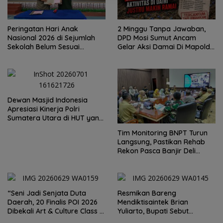
Peringatan Hari Anak
2 Minggu Tanpa Jawaban,
Nasional 2026 di Sejumlah
DPD Mosi Sumut Ancam
Sekolah Belum Sesuai
Gelar Aksi Damai Di Mapolda
Imbauan Kemendikdasmen
Soal Tambang Emas Illegal
Dairi. Desak Kapolda
Sumut Irjen Whisnu
Hermawan Bersikap Tegas .
Dewan Masjid Indonesia
Apresiasi Kinerja Polri
Sumatera Utara di HUT yang
ke 80 Memberantas
Tim Monitoring BNPT Turun
Perjudian dan Narkoba
Langsung, Pastikan Rehab
Rekon Pasca Banjir Deli
Serdang Tepat Sasaran
“Seni Jadi Senjata Duta
Resmikan Bareng
Daerah, 20 Finalis POI 2026
Mendiktisaintek Brian
Dibekali Art & Culture Class di
Yuliarto, Bupati Sebut
Lubuk Pakam”
Pendidikan Adalah Kunci