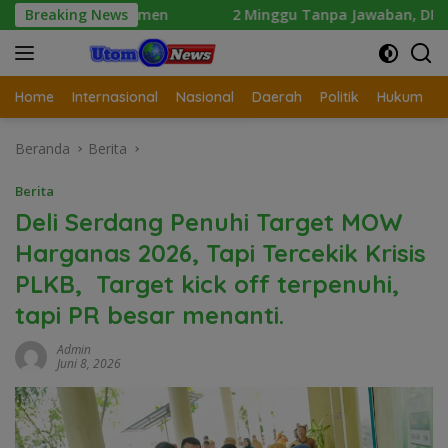
Langsung
ikdasmen
Breaking News
2 Minggu Tanpa Jawaban, DPD Mosi Sumut Anc
ke
konten
Home
Internasional
Nasional
Daerah
Politik
Hukum
Beranda
Berita
Berita
Deli Serdang Penuhi Target MOW
Harganas 2026, Tapi Tercekik Krisis
PLKB, Target kick off terpenuhi,
tapi PR besar menanti.
Admin
Juni 8, 2026