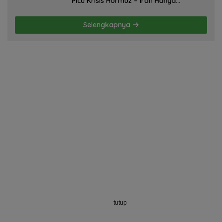
Picu Krisis Hormuz – Iran Hanya
Membela Diri! Oleh; Hasan Basri Siregar,
ketua JWI DS.
Selengkapnya
tutup