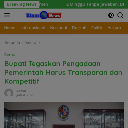
Langsung
ikdasmen
Breaking News
2 Minggu Tanpa Jawaban, DPD Mosi Sumut An
ke
konten
Home
Internasional
Nasional
Daerah
Politik
Hukum
Beranda
Berita
Berita
Bupati Tegaskan Pengadaan
Pemerintah Harus Transparan dan
Kompetitif
Admin
Juni 4, 2026