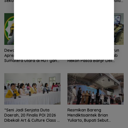
Sekolah Belum Sesuai
Gelar Aksi Damai Di Mapolda
Imbauan Kemendikdasmen
Soal Tambang Emas Illegal
Dairi. Desak Kapolda
Sumut Irjen Whisnu
Hermawan Bersikap Tegas .
Dewan Masjid Indonesia
Tim Monitoring BNPT Turun
Apresiasi Kinerja Polri
Langsung, Pastikan Rehab
Sumatera Utara di HUT yang
Rekon Pasca Banjir Deli
ke 80 Memberantas
Serdang Tepat Sasaran
Perjudian dan Narkoba
“Seni Jadi Senjata Duta
Resmikan Bareng
Daerah, 20 Finalis POI 2026
Mendiktisaintek Brian
Dibekali Art & Culture Class di
Yuliarto, Bupati Sebut
Lubuk Pakam”
Pendidikan Adalah Kunci