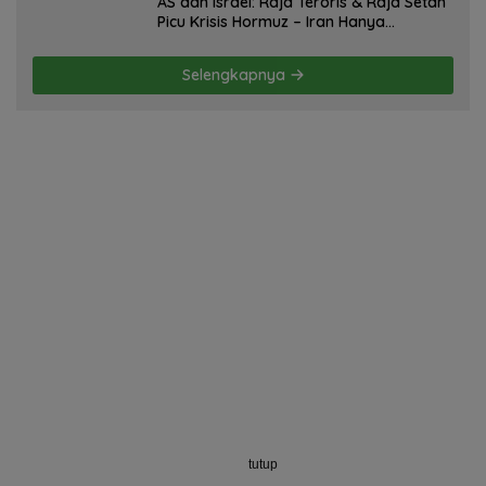
AS dan Israel: Raja Teroris & Raja Setan
Picu Krisis Hormuz – Iran Hanya
Membela Diri! Oleh; Hasan Basri Siregar,
ketua JWI DS.
Selengkapnya
tutup