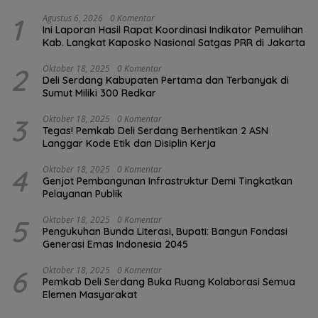
1
Agustus 6, 2026
0 Komentar
Ini Laporan Hasil Rapat Koordinasi Indikator Pemulihan
Kab. Langkat Kaposko Nasional Satgas PRR di Jakarta
2
Oktober 18, 2025
0 Komentar
Deli Serdang Kabupaten Pertama dan Terbanyak di
Sumut Miliki 300 Redkar
3
Oktober 18, 2025
0 Komentar
Tegas! Pemkab Deli Serdang Berhentikan 2 ASN
Langgar Kode Etik dan Disiplin Kerja
4
Oktober 18, 2025
0 Komentar
Genjot Pembangunan Infrastruktur Demi Tingkatkan
Pelayanan Publik
5
Oktober 18, 2025
0 Komentar
Pengukuhan Bunda Literasi, Bupati: Bangun Fondasi
Generasi Emas Indonesia 2045
6
Oktober 18, 2025
0 Komentar
Pemkab Deli Serdang Buka Ruang Kolaborasi Semua
Elemen Masyarakat