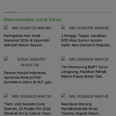
Rekomendasi untuk kamu
Peringatan Hari Anak
2 Minggu Tanpa Jawaban,
Nasional 2026 di Sejumlah
DPD Mosi Sumut Ancam
Sekolah Belum Sesuai
Gelar Aksi Damai Di Mapolda
Imbauan Kemendikdasmen
Soal Tambang Emas Illegal
Dairi. Desak Kapolda
Sumut Irjen Whisnu
Hermawan Bersikap Tegas .
Tim Monitoring BNPT Turun
Langsung, Pastikan Rehab
Dewan Masjid Indonesia
Rekon Pasca Banjir Deli
Apresiasi Kinerja Polri
Serdang Tepat Sasaran
Sumatera Utara di HUT yang
ke 80 Memberantas
Perjudian dan Narkoba
“Seni Jadi Senjata Duta
Resmikan Bareng
Daerah, 20 Finalis POI 2026
Mendiktisaintek Brian
Dibekali Art & Culture Class di
Yuliarto, Bupati Sebut