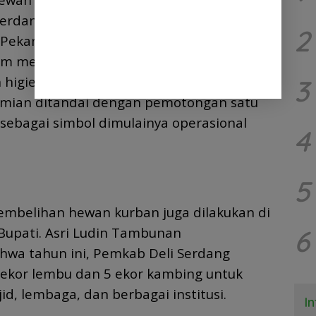
rdang yang berlokasi di Jalan Industri,
2
Pekan. Kehadiran RPH ini menjadi langkah
lam menghadirkan layanan pemotongan
higienis, tertata, dan sesuai standar
3
smian ditandai dengan pemotongan satu
 sebagai simbol dimulainya operasional
4
5
embelihan hewan kurban juga dilakukan di
6
Bupati. Asri Ludin Tambunan
wa tahun ini, Pemkab Deli Serdang
ekor lembu dan 5 ekor kambing untuk
id, lembaga, dan berbagai institusi.
I