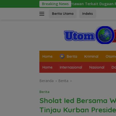
Langsung
Laporan Wartawan Terkait Dugaan Pengancaman dan Pelaran
Breaking News
ke
konten
Berita Utama
Indeks
tutup
Home
Berita
Kriminal
Otomo
Home
Internasional
Nasional
Da
Beranda
Berita
Berita
Sholat Ied Bersama W
Tinjau Kurban Presid