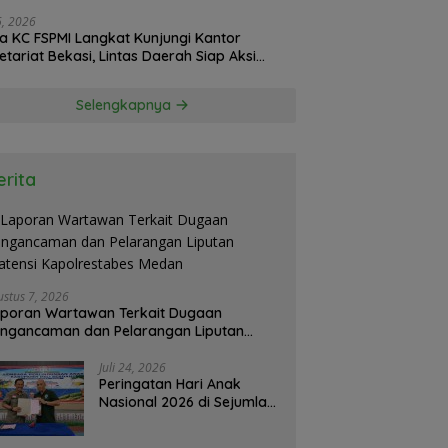
26, 2026
a KC FSPMI Langkat Kunjungi Kantor
etariat Bekasi, Lintas Daerah Siap Aksi
daritas
Selengkapnya
erita
ustus 7, 2026
poran Wartawan Terkait Dugaan
ngancaman dan Pelarangan Liputan
atensi Kapolrestabes Medan
Juli 24, 2026
Peringatan Hari Anak
Nasional 2026 di Sejumlah
Sekolah Belum Sesuai
Imbauan