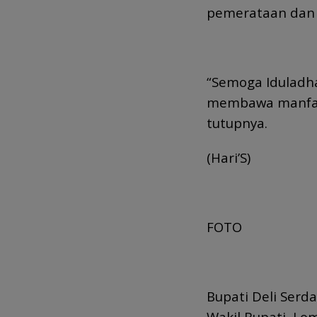
pemerataan dan k
“Semoga Iduladh
membawa manfaat
tutupnya.
(Hari’S)
FOTO
Bupati Deli Serd
Wakil Bupati, Lo