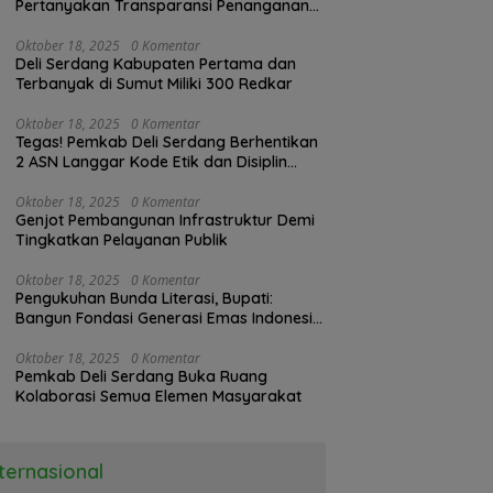
Pertanyakan Transparansi Penanganan
Laporan Dugaan Perzinahan di
Polrestabes Medan
Oktober 18, 2025
0 Komentar
Deli Serdang Kabupaten Pertama dan
Terbanyak di Sumut Miliki 300 Redkar
Oktober 18, 2025
0 Komentar
Tegas! Pemkab Deli Serdang Berhentikan
2 ASN Langgar Kode Etik dan Disiplin
Kerja
Oktober 18, 2025
0 Komentar
Genjot Pembangunan Infrastruktur Demi
Tingkatkan Pelayanan Publik
Oktober 18, 2025
0 Komentar
Pengukuhan Bunda Literasi, Bupati:
Bangun Fondasi Generasi Emas Indonesia
2045
Oktober 18, 2025
0 Komentar
Pemkab Deli Serdang Buka Ruang
Kolaborasi Semua Elemen Masyarakat
nternasional