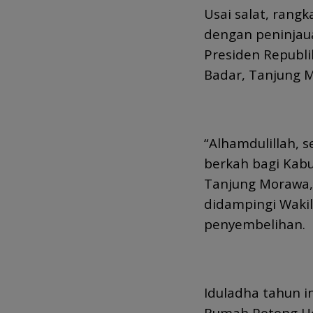
Usai salat, rang
dengan peninjau
Presiden Republi
Badar, Tanjung 
“Alhamdulillah, 
berkah bagi Kab
Tanjung Morawa,
didampingi Waki
penyembelihan.
Iduladha tahun 
Rumah Potong He