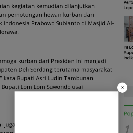
Pert
kaian kegiatan kemudian dilanjutkan
Lapo
Med
an pemotongan hewan kurban dari
k Indonesia Prabowo Subianto di Masjid Al-
Morawa.
Ini 
Rapa
Indi
semoga kurban dari Presiden ini menjadi
Kab.
upaten Deli Serdang terutama masyarakat
Kapo
Satg
” kata Bupati Asri Ludin Tambunan
l Bupati Lom Lom Suwondo usai
X
Pop
ini juga menjadi momentum peresmian
1
wan (RPH) pertama milik Pemerintah