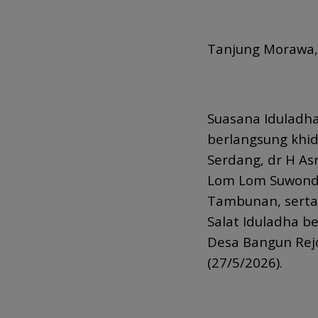
Tanjung Morawa,
Suasana Iduladha
berlangsung khi
Serdang, dr H As
Lom Lom Suwondo 
Tambunan, serta
Salat Iduladha b
Desa Bangun Rej
(27/5/2026).