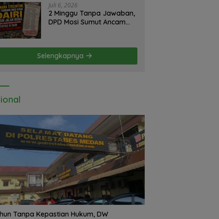
Kemendikdasmen
Juli 6, 2026
2 Minggu Tanpa Jawaban,
DPD Mosi Sumut Ancam
Gelar Aksi Damai Di
Mapolda Soal Tambang
Emas Illegal Dairi.
Selengkapnya
Desak Kapolda Sumut
Irjen Whisnu Hermawan
Bersikap Tegas .
ional
hun Tanpa Kepastian Hukum, DW