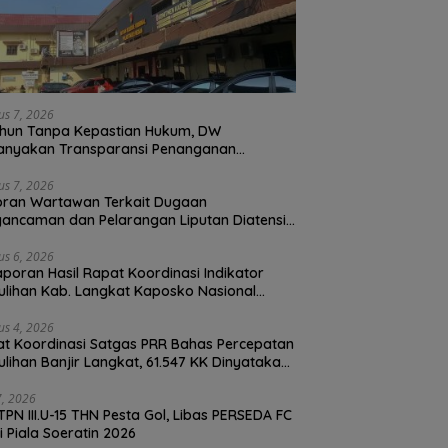
us 7, 2026
hun Tanpa Kepastian Hukum, DW
anyakan Transparansi Penanganan
ran Dugaan Perzinahan di Polrestabes
an
us 7, 2026
oran Wartawan Terkait Dugaan
ancaman dan Pelarangan Liputan Diatensi
olrestabes Medan
us 6, 2026
Laporan Hasil Rapat Koordinasi Indikator
lihan Kab. Langkat Kaposko Nasional
as PRR di Jakarta
us 4, 2026
t Koordinasi Satgas PRR Bahas Percepatan
lihan Banjir Langkat, 61.547 KK Dinyatakan
d oleh BPS
27, 2026
TPN III.U-15 THN Pesta Gol, Libas PERSEDA FC
di Piala Soeratin 2026