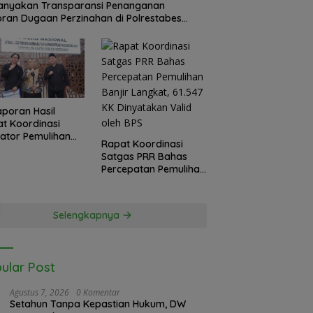
anyakan Transparansi Penanganan
ran Dugaan Perzinahan di Polrestabes
an
Laporan Hasil
t Koordinasi
kator Pemulihan
Rapat Koordinasi
 Langkat
Satgas PRR Bahas
sko Nasional
Percepatan Pemulihan
as PRR di Jakarta
Banjir Langkat, 61.547
KK Dinyatakan Valid
oleh BPS
Selengkapnya
ular Post
Agustus 7, 2026
0 Komentar
Setahun Tanpa Kepastian Hukum, DW