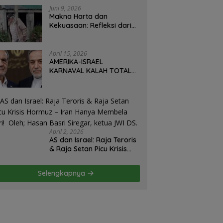
Juni 9, 2026
Makna Harta dan
Kekuasaan: Refleksi dari
Perjalanan Hidup José
Mujica Mantan Presiden
Uruguay Oleh: Hasan
April 15, 2026
Basri Siregar, Redaktur
AMERIKA-ISRAEL
Utomo News, Rubrik: Opini
KARNAVAL KALAH TOTAL
& Kajian Sosial.
DI IRAN: Militer Hancur,
Diplomasi Ambruk,
Strategi Gagal! – Oleh;
Hasan Basri Siregar.
April 2, 2026
AS dan Israel: Raja Teroris
& Raja Setan Picu Krisis
Hormuz – Iran Hanya
Membela Diri! Oleh; Hasan
Selengkapnya
Basri Siregar, ketua JWI
DS.