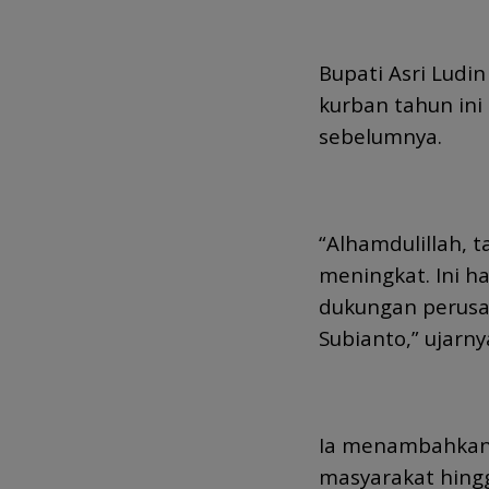
Bupati Asri Lud
kurban tahun in
sebelumnya.
“Alhamdulillah, 
meningkat. Ini h
dukungan perusa
Subianto,” ujarny
Ia menambahkan,
masyarakat hingg