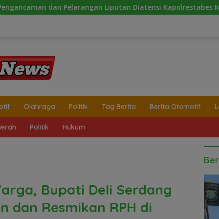
gan Liputan Diatensi Kapolrestabes Medan
Peringata
tif
Olahraga
Politik
Tag Berita
Berita Otomotif
L
erah
Politik
Hukum
Ber
arga, Bupati Deli Serdang
en dan Resmikan RPH di