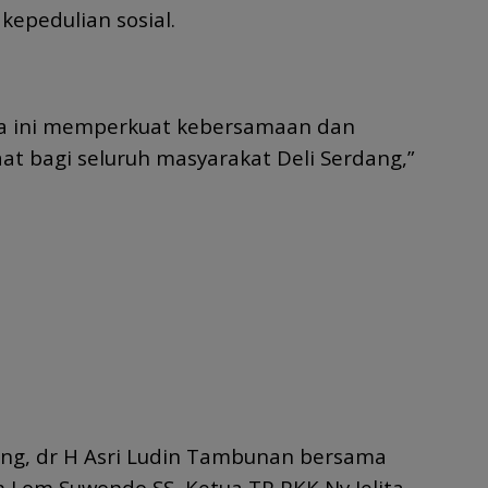
epedulian sosial.
a ini memperkuat kebersamaan dan
 bagi seluruh masyarakat Deli Serdang,”
ang, dr H Asri Ludin Tambunan bersama
m Lom Suwondo SS, Ketua TP PKK Ny Jelita