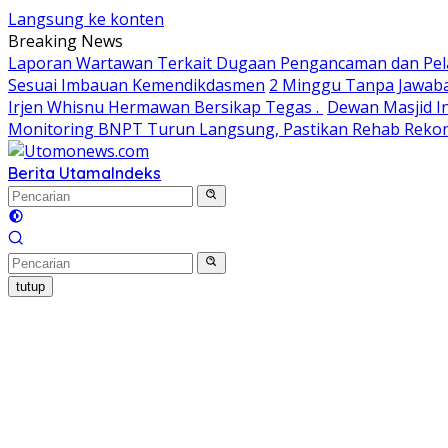
Langsung ke konten
Breaking News
Laporan Wartawan Terkait Dugaan Pengancaman dan Pela
Sesuai Imbauan Kemendikdasmen
2 Minggu Tanpa Jawaba
Irjen Whisnu Hermawan Bersikap Tegas .
Dewan Masjid In
Monitoring BNPT Turun Langsung, Pastikan Rehab Rekon 
Berita Utama
Indeks
tutup