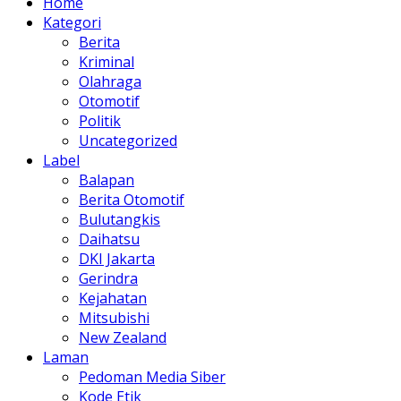
Home
Kategori
Berita
Kriminal
Olahraga
Otomotif
Politik
Uncategorized
Label
Balapan
Berita Otomotif
Bulutangkis
Daihatsu
DKI Jakarta
Gerindra
Kejahatan
Mitsubishi
New Zealand
Laman
Pedoman Media Siber
Kode Etik