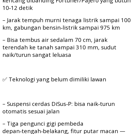
kencang dibanding Fortuner/Pajero yang butuh
10‑12 detik
– Jarak tempuh murni tenaga listrik sampai 100
km, gabungan bensin‑listrik sampai 975 km
– Bisa tembus air sedalam 70 cm, jarak
terendah ke tanah sampai 310 mm, sudut
naik/turun sangat leluasa
✅ Teknologi yang belum dimiliki lawan
– Suspensi cerdas DiSus‑P: bisa naik‑turun
otomatis sesuai jalan
– Tiga pengunci gigi pembeda
depan‑tengah‑belakang, fitur putar macan —