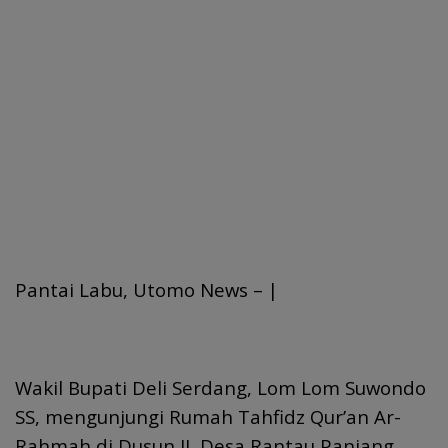
Pantai Labu, Utomo News – |
Wakil Bupati Deli Serdang, Lom Lom Suwondo
SS, mengunjungi Rumah Tahfidz Qur’an Ar-
Rahmah di Dusun II, Desa Rantau Panjang,