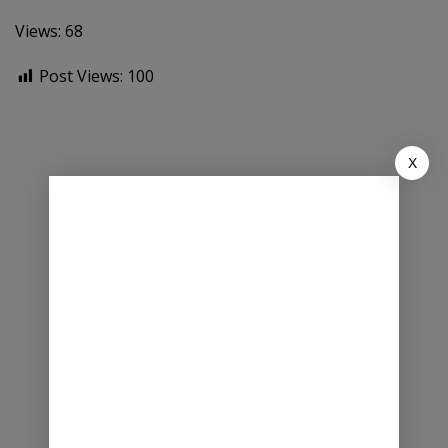
Views: 68
Post Views:
100
X