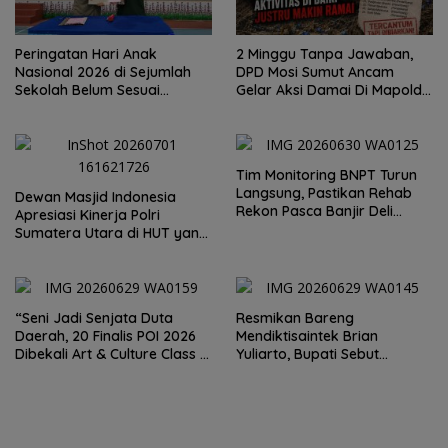
Peringatan Hari Anak
2 Minggu Tanpa Jawaban,
Nasional 2026 di Sejumlah
DPD Mosi Sumut Ancam
Sekolah Belum Sesuai
Gelar Aksi Damai Di Mapolda
Imbauan Kemendikdasmen
Soal Tambang Emas Illegal
Dairi. Desak Kapolda
Sumut Irjen Whisnu
Hermawan Bersikap Tegas .
Tim Monitoring BNPT Turun
Langsung, Pastikan Rehab
Dewan Masjid Indonesia
Rekon Pasca Banjir Deli
Apresiasi Kinerja Polri
Serdang Tepat Sasaran
Sumatera Utara di HUT yang
ke 80 Memberantas
Perjudian dan Narkoba
“Seni Jadi Senjata Duta
Resmikan Bareng
Daerah, 20 Finalis POI 2026
Mendiktisaintek Brian
Dibekali Art & Culture Class di
Yuliarto, Bupati Sebut
Lubuk Pakam”
Pendidikan Adalah Kunci
Daya Saing