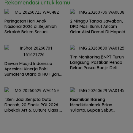
Rekomendasi untuk kamu
Peringatan Hari Anak
2 Minggu Tanpa Jawaban,
Nasional 2026 di Sejumlah
DPD Mosi Sumut Ancam
Sekolah Belum Sesuai
Gelar Aksi Damai Di Mapolda
Imbauan Kemendikdasmen
Soal Tambang Emas Illegal
Dairi. Desak Kapolda
Sumut Irjen Whisnu
Hermawan Bersikap Tegas .
Tim Monitoring BNPT Turun
Langsung, Pastikan Rehab
Dewan Masjid Indonesia
Rekon Pasca Banjir Deli
Apresiasi Kinerja Polri
Serdang Tepat Sasaran
Sumatera Utara di HUT yang
ke 80 Memberantas
Perjudian dan Narkoba
“Seni Jadi Senjata Duta
Resmikan Bareng
Daerah, 20 Finalis POI 2026
Mendiktisaintek Brian
Dibekali Art & Culture Class di
Yuliarto, Bupati Sebut
Lubuk Pakam”
Pendidikan Adalah Kunci
Daya Saing