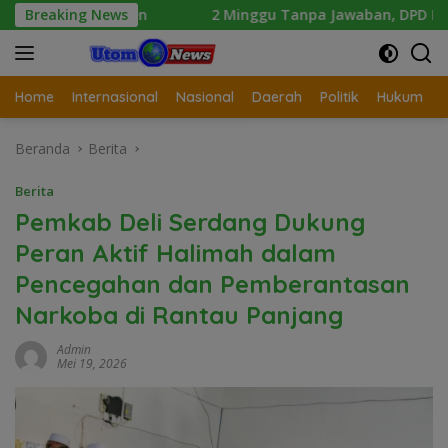
Langsung
smen
Breaking News
2 Minggu Tanpa Jawaban, DPD Mosi Sumut Ancam G
ke
konten
Home
Internasional
Nasional
Daerah
Politik
Hukum
Beranda
Berita
Berita
Pemkab Deli Serdang Dukung
Peran Aktif Halimah dalam
Pencegahan dan Pemberantasan
Narkoba di Rantau Panjang
Admin
Mei 19, 2026