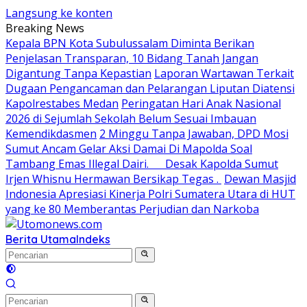
Langsung ke konten
Breaking News
Kepala BPN Kota Subulussalam Diminta Berikan
Penjelasan Transparan, 10 Bidang Tanah Jangan
Digantung Tanpa Kepastian
Laporan Wartawan Terkait
Dugaan Pengancaman dan Pelarangan Liputan Diatensi
Kapolrestabes Medan
Peringatan Hari Anak Nasional
2026 di Sejumlah Sekolah Belum Sesuai Imbauan
Kemendikdasmen
2 Minggu Tanpa Jawaban, DPD Mosi
Sumut Ancam Gelar Aksi Damai Di Mapolda Soal
Tambang Emas Illegal Dairi. Desak Kapolda Sumut
Irjen Whisnu Hermawan Bersikap Tegas .
Dewan Masjid
Indonesia Apresiasi Kinerja Polri Sumatera Utara di HUT
yang ke 80 Memberantas Perjudian dan Narkoba
Berita Utama
Indeks