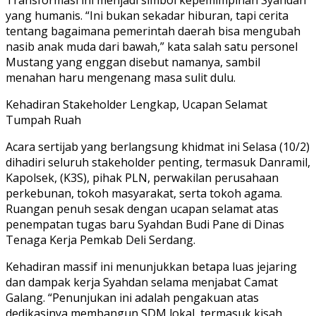
Transformasi ini menjadi simbol kepemimpinan Syahdan
yang humanis. “Ini bukan sekadar hiburan, tapi cerita
tentang bagaimana pemerintah daerah bisa mengubah
nasib anak muda dari bawah,” kata salah satu personel
Mustang yang enggan disebut namanya, sambil
menahan haru mengenang masa sulit dulu.
Kehadiran Stakeholder Lengkap, Ucapan Selamat
Tumpah Ruah
Acara sertijab yang berlangsung khidmat ini Selasa (10/2)
dihadiri seluruh stakeholder penting, termasuk Danramil,
Kapolsek, (K3S), pihak PLN, perwakilan perusahaan
perkebunan, tokoh masyarakat, serta tokoh agama.
Ruangan penuh sesak dengan ucapan selamat atas
penempatan tugas baru Syahdan Budi Pane di Dinas
Tenaga Kerja Pemkab Deli Serdang.
Kehadiran massif ini menunjukkan betapa luas jejaring
dan dampak kerja Syahdan selama menjabat Camat
Galang. “Penunjukan ini adalah pengakuan atas
dedikasinya membangun SDM lokal, termasuk kisah