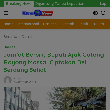
Langsung
an Digantung Tanpa Kepastian
Breaking News
Laporan Wartawan Terka
ke
konten
Home
Internasional
Nasional
Daerah
Politik
Hukum
Beranda
Daerah
Daerah
Jum’at Bersih, Bupati Ajak Gotong
Royong Massal Ciptakan Deli
Serdang Sehat
Admin
Januari 30, 2026