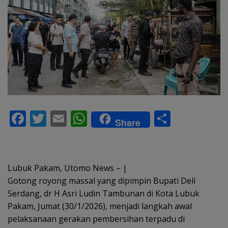
F
T
E
W
S
Share
ac
w
m
h
h
e
itt
ai
at
ar
b
er
l
s
e
Lubuk Pakam, Utomo News – |
o
A
Gotong royong massal yang dipimpin Bupati Deli
Serdang, dr H Asri Ludin Tambunan di Kota Lubuk
o
p
Pakam, Jumat (30/1/2026), menjadi langkah awal
k
p
pelaksanaan gerakan pembersihan terpadu di