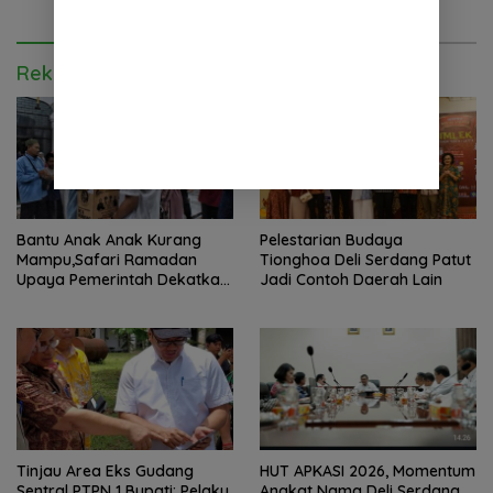
Rekomendasi untuk kamu
Bantu Anak Anak Kurang
Pelestarian Budaya
Mampu,Safari Ramadan
Tionghoa Deli Serdang Patut
Upaya Pemerintah Dekatkan
Jadi Contoh Daerah Lain
Diri dengan Masyarakat
Tinjau Area Eks Gudang
HUT APKASI 2026, Momentum
Sentral PTPN 1 Bupati: Pelaku
Angkat Nama Deli Serdang