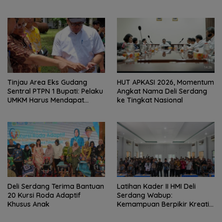
Diri dengan Masyarakat
Tinjau Area Eks Gudang
HUT APKASI 2026, Momentum
Sentral PTPN 1 Bupati: Pelaku
Angkat Nama Deli Serdang
UMKM Harus Mendapat
ke Tingkat Nasional
Tempat yang Layak
Deli Serdang Terima Bantuan
Latihan Kader II HMI Deli
20 Kursi Roda Adaptif
Serdang Wabup:
Khusus Anak
Kemampuan Berpikir Kreatif
dan Inovatif Jawab