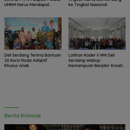
UMKM Harus Mendapat
ke Tingkat Nasional
Tempat yang Layak
Deli Serdang Terima Bantuan
Latihan Kader II HMI Deli
20 Kursi Roda Adaptif
Serdang Wabup:
Khusus Anak
Kemampuan Berpikir Kreatif
dan Inovatif Jawab
Tantangan Zaman
Berita Kriminal