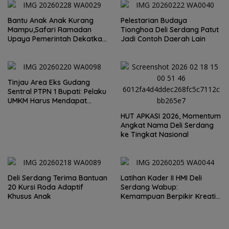
Bantu Anak Anak Kurang
Pelestarian Budaya
Mampu,Safari Ramadan
Tionghoa Deli Serdang Patut
Upaya Pemerintah Dekatkan
Jadi Contoh Daerah Lain
Diri dengan Masyarakat
Tinjau Area Eks Gudang
Sentral PTPN 1 Bupati: Pelaku
UMKM Harus Mendapat
Tempat yang Layak
HUT APKASI 2026, Momentum
Angkat Nama Deli Serdang
ke Tingkat Nasional
Deli Serdang Terima Bantuan
Latihan Kader II HMI Deli
20 Kursi Roda Adaptif
Serdang Wabup:
Khusus Anak
Kemampuan Berpikir Kreatif
dan Inovatif Jawab
Tantangan Zaman