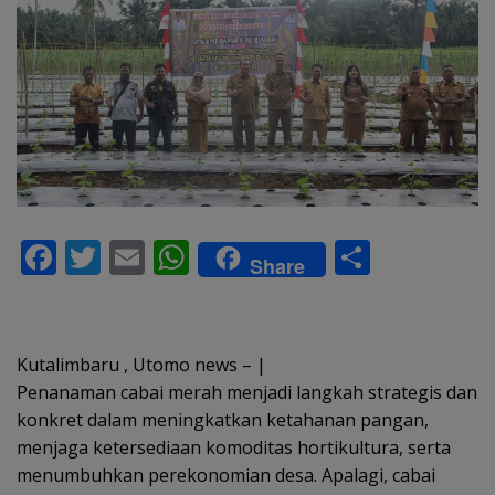
F
T
E
W
S
Share
ac
w
m
h
h
e
itt
ai
at
ar
b
er
l
s
e
Kutalimbaru , Utomo news – |
o
A
Penanaman cabai merah menjadi langkah strategis dan
konkret dalam meningkatkan ketahanan pangan,
o
p
menjaga ketersediaan komoditas hortikultura, serta
k
p
menumbuhkan perekonomian desa. Apalagi, cabai