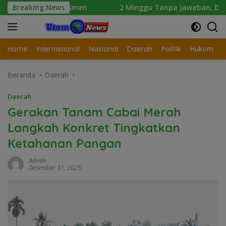
Langsung
ndikdasmen
Breaking News
2 Minggu Tanpa Jawaban, DPD Mosi Sumut A
ke
konten
Home
Internasional
Nasional
Daerah
Politik
Hukum
Beranda
Daerah
Daerah
Gerakan Tanam Cabai Merah
Langkah Konkret Tingkatkan
Ketahanan Pangan
Admin
Desember 31, 2025