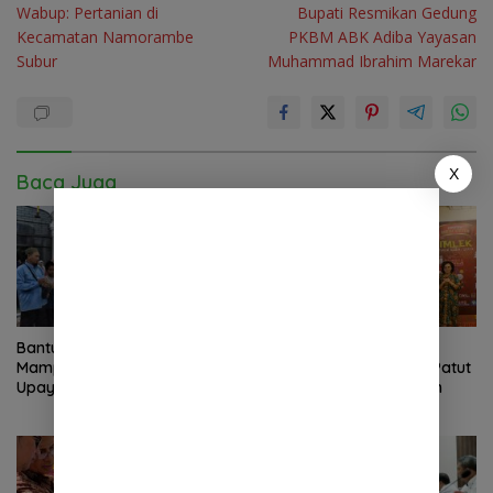
Wabup: Pertanian di
Bupati Resmikan Gedung
pos
Kecamatan Namorambe
PKBM ABK Adiba Yayasan
Subur
Muhammad Ibrahim Marekar
X
Baca Juga
Bantu Anak Anak Kurang
Pelestarian Budaya
Mampu,Safari Ramadan
Tionghoa Deli Serdang Patut
Upaya Pemerintah Dekatkan
Jadi Contoh Daerah Lain
Diri dengan Masyarakat