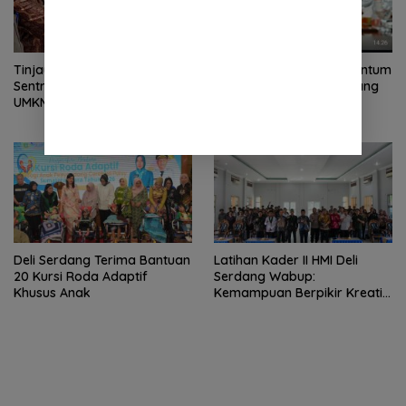
Tinjau Area Eks Gudang
HUT APKASI 2026, Momentum
Sentral PTPN 1 Bupati: Pelaku
Angkat Nama Deli Serdang
UMKM Harus Mendapat
ke Tingkat Nasional
Tempat yang Layak
Deli Serdang Terima Bantuan
Latihan Kader II HMI Deli
20 Kursi Roda Adaptif
Serdang Wabup:
Khusus Anak
Kemampuan Berpikir Kreatif
dan Inovatif Jawab
Tantangan Zaman