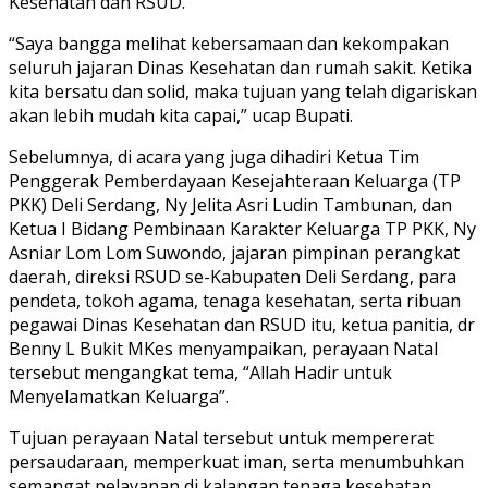
Kesehatan dan RSUD.
“Saya bangga melihat kebersamaan dan kekompakan
seluruh jajaran Dinas Kesehatan dan rumah sakit. Ketika
kita bersatu dan solid, maka tujuan yang telah digariskan
akan lebih mudah kita capai,” ucap Bupati.
Sebelumnya, di acara yang juga dihadiri Ketua Tim
Penggerak Pemberdayaan Kesejahteraan Keluarga (TP
PKK) Deli Serdang, Ny Jelita Asri Ludin Tambunan, dan
Ketua I Bidang Pembinaan Karakter Keluarga TP PKK, Ny
Asniar Lom Lom Suwondo, jajaran pimpinan perangkat
daerah, direksi RSUD se-Kabupaten Deli Serdang, para
pendeta, tokoh agama, tenaga kesehatan, serta ribuan
pegawai Dinas Kesehatan dan RSUD itu, ketua panitia, dr
Benny L Bukit MKes menyampaikan, perayaan Natal
tersebut mengangkat tema, “Allah Hadir untuk
Menyelamatkan Keluarga”.
Tujuan perayaan Natal tersebut untuk mempererat
persaudaraan, memperkuat iman, serta menumbuhkan
semangat pelayanan di kalangan tenaga kesehatan.