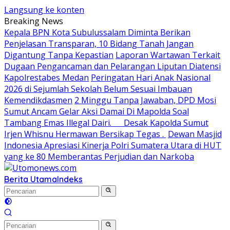
Langsung ke konten
Breaking News
Kepala BPN Kota Subulussalam Diminta Berikan
Penjelasan Transparan, 10 Bidang Tanah Jangan
Digantung Tanpa Kepastian
Laporan Wartawan Terkait
Dugaan Pengancaman dan Pelarangan Liputan Diatensi
Kapolrestabes Medan
Peringatan Hari Anak Nasional
2026 di Sejumlah Sekolah Belum Sesuai Imbauan
Kemendikdasmen
2 Minggu Tanpa Jawaban, DPD Mosi
Sumut Ancam Gelar Aksi Damai Di Mapolda Soal
Tambang Emas Illegal Dairi. Desak Kapolda Sumut
Irjen Whisnu Hermawan Bersikap Tegas .
Dewan Masjid
Indonesia Apresiasi Kinerja Polri Sumatera Utara di HUT
yang ke 80 Memberantas Perjudian dan Narkoba
Berita Utama
Indeks