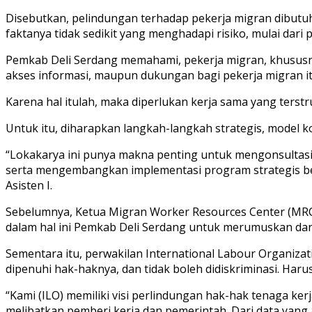
Disebutkan, pelindungan terhadap pekerja migran dibut
faktanya tidak sedikit yang menghadapi risiko, mulai dar
Pemkab Deli Serdang memahami, pekerja migran, khususn
akses informasi, maupun dukungan bagi pekerja migran itu
Karena hal itulah, maka diperlukan kerja sama yang terstr
Untuk itu, diharapkan langkah-langkah strategis, model 
“Lokakarya ini punya makna penting untuk mengonsulta
serta mengembangkan implementasi program strategis ber
Asisten I.
Sebelumnya, Ketua Migran Worker Resources Center (MR
dalam hal ini Pemkab Deli Serdang untuk merumuskan da
Sementara itu, perwakilan International Labour Organizatio
dipenuhi hak-haknya, dan tidak boleh didiskriminasi. Har
“Kami (ILO) memiliki visi perlindungan hak-hak tenaga kerj
melibatkan pemberi kerja dan pemerintah. Dari data yang a