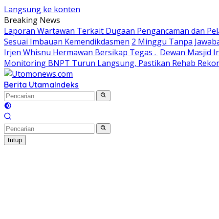
Langsung ke konten
Breaking News
Laporan Wartawan Terkait Dugaan Pengancaman dan Pela
Sesuai Imbauan Kemendikdasmen
2 Minggu Tanpa Jawaba
Irjen Whisnu Hermawan Bersikap Tegas .
Dewan Masjid In
Monitoring BNPT Turun Langsung, Pastikan Rehab Rekon 
Berita Utama
Indeks
tutup