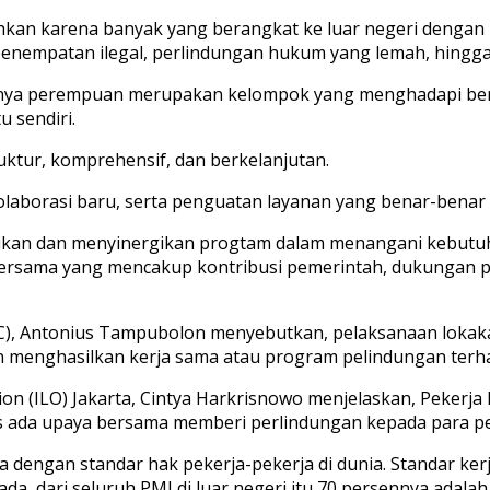
uhkan karena banyak yang berangkat ke luar negeri denga
i penempatan ilegal, perlindungan hukum yang lemah, hingga
ya perempuan merupakan kelompok yang menghadapi berbag
 sendiri.
uktur, komprehensif, dan berkelanjutan.
kolaborasi baru, serta penguatan layanan yang benar-bena
sikan dan menyinergikan progtam dalam menangani kebutu
sama yang mencakup kontribusi pemerintah, dukungan para
C), Antonius Tampubolon menyebutkan, pelaksanaan lokak
n menghasilkan kerja sama atau program pelindungan terh
n (ILO) Jakarta, Cintya Harkrisnowo menjelaskan, Pekerja Ii
us ada upaya bersama memberi perlindungan kepada para pek
a dengan standar hak pekerja-pekerja di dunia. Standar kerja
da, dari seluruh PMI di luar negeri itu 70 persennya adala