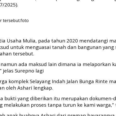
7/2025).
r tersebut.foto
etia Usaha Mulia, pada tahun 2020 mendatangi ma
ksud untuk menguasai tanah dan bangunan yang 
ahan tersebut.
mi, namun ada maksud lain dimana ia melaporkan 
 jelas Surepno lagi
arga komplek Selayang Indah Jalan Bunga Rinte ma
n oleh Ashari lengkap.
rena bukti yang diberikan itu merupakan dokume
g melakukan proses tanpa turun ke kami warga,” 
oleh anak buahnya Ashari dari preman bayarannya