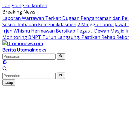
Langsung ke konten
Breaking News
Laporan Wartawan Terkait Dugaan Pengancaman dan Pela
Sesuai Imbauan Kemendikdasmen
2 Minggu Tanpa Jawaba
Irjen Whisnu Hermawan Bersikap Tegas .
Dewan Masjid In
Monitoring BNPT Turun Langsung, Pastikan Rehab Rekon 
Berita Utama
Indeks
tutup