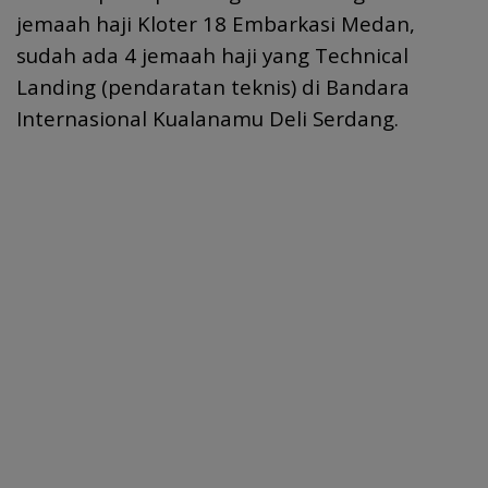
o
A
jemaah haji Kloter 18 Embarkasi Medan,
o
p
sudah ada 4 jemaah haji yang Technical
k
p
Landing (pendaratan teknis) di Bandara
Internasional Kualanamu Deli Serdang.