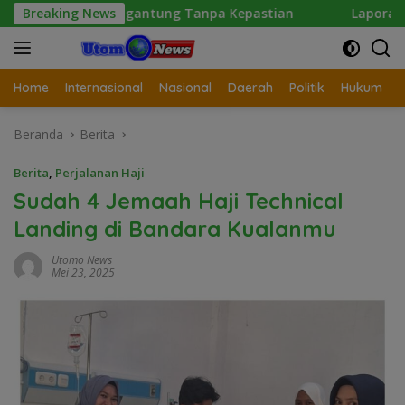
Langsung
Digantung Tanpa Kepastian
Breaking News
Laporan Wartawan Terkait 
ke
konten
Home
Internasional
Nasional
Daerah
Politik
Hukum
Beranda
Berita
Berita
,
Perjalanan Haji
Sudah 4 Jemaah Haji Technical
Landing di Bandara Kualanmu
Utomo News
Mei 23, 2025