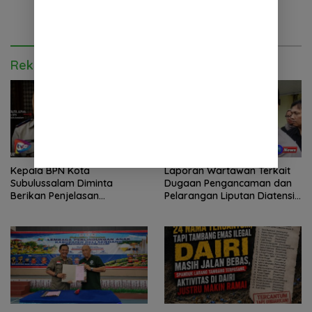
Rekomendasi untuk kamu
Kepala BPN Kota
Laporan Wartawan Terkait
Subulussalam Diminta
Dugaan Pengancaman dan
Berikan Penjelasan
Pelarangan Liputan Diatensi
Transparan, 10 Bidang Tanah
Kapolrestabes Medan
Jangan Digantung Tanpa
Kepastian