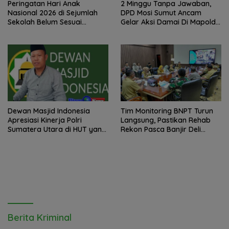
Peringatan Hari Anak
2 Minggu Tanpa Jawaban,
Nasional 2026 di Sejumlah
DPD Mosi Sumut Ancam
Sekolah Belum Sesuai
Gelar Aksi Damai Di Mapolda
Imbauan Kemendikdasmen
Soal Tambang Emas Illegal
Dairi. Desak Kapolda
Sumut Irjen Whisnu
Hermawan Bersikap Tegas .
Dewan Masjid Indonesia
Tim Monitoring BNPT Turun
Apresiasi Kinerja Polri
Langsung, Pastikan Rehab
Sumatera Utara di HUT yang
Rekon Pasca Banjir Deli
ke 80 Memberantas
Serdang Tepat Sasaran
Perjudian dan Narkoba
Berita Kriminal