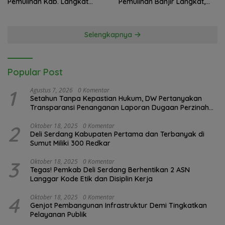
Pemulihan Kab. Langkat
Pemulihan Banjir Langkat,
Kaposko Nasional Satgas
61.547 KK Dinyatakan Valid
PRR di Jakarta
oleh BPS
Selengkapnya
Popular Post
1
Agustus 7, 2026
0 Komentar
Setahun Tanpa Kepastian Hukum, DW Pertanyakan
Transparansi Penanganan Laporan Dugaan Perzinahan
di Polrestabes Medan
2
Oktober 18, 2025
0 Komentar
Deli Serdang Kabupaten Pertama dan Terbanyak di
Sumut Miliki 300 Redkar
3
Oktober 18, 2025
0 Komentar
Tegas! Pemkab Deli Serdang Berhentikan 2 ASN
Langgar Kode Etik dan Disiplin Kerja
4
Oktober 18, 2025
0 Komentar
Genjot Pembangunan Infrastruktur Demi Tingkatkan
Pelayanan Publik