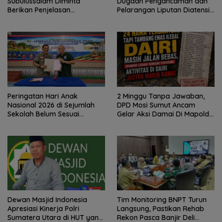
Subulussalam Diminta
Dugaan Pengancaman dan
Berikan Penjelasan
Pelarangan Liputan Diatensi
Transparan, 10 Bidang Tanah
Kapolrestabes Medan
Jangan Digantung Tanpa
Kepastian
Peringatan Hari Anak
2 Minggu Tanpa Jawaban,
Nasional 2026 di Sejumlah
DPD Mosi Sumut Ancam
Sekolah Belum Sesuai
Gelar Aksi Damai Di Mapolda
Imbauan Kemendikdasmen
Soal Tambang Emas Illegal
Dairi. Desak Kapolda
Sumut Irjen Whisnu
Hermawan Bersikap Tegas .
Dewan Masjid Indonesia
Tim Monitoring BNPT Turun
Apresiasi Kinerja Polri
Langsung, Pastikan Rehab
Sumatera Utara di HUT yang
Rekon Pasca Banjir Deli