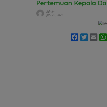
Pertemuan Kepala Da
Admin
Juni 22, 2026
F
T
E
ac
w
m
e
itt
ai
b
er
l
o
o
k