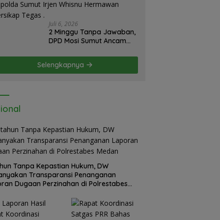
Juli 6, 2026
2 Minggu Tanpa Jawaban,
DPD Mosi Sumut Ancam
Gelar Aksi Damai Di
Mapolda Soal Tambang
Selengkapnya
Emas Illegal Dairi.
Desak Kapolda Sumut
Irjen Whisnu Hermawan
Bersikap Tegas .
ional
hun Tanpa Kepastian Hukum, DW
anyakan Transparansi Penanganan
ran Dugaan Perzinahan di Polrestabes
an