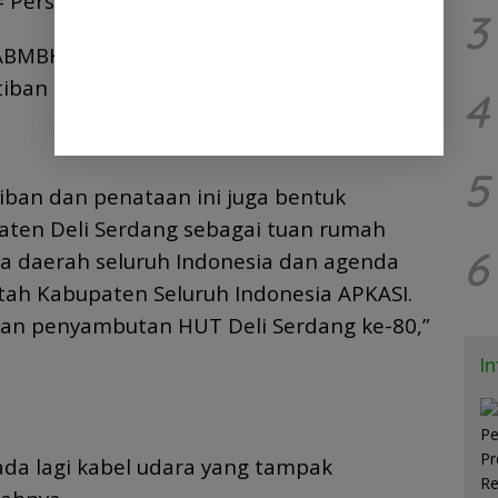
= Persiapan Tuan Rumah APKASI.
3
BMBK Deli Serdang Janso Sipahutar ST
ban ini punya misi ganda.
4
5
iban dan penataan ini juga bentuk
aten Deli Serdang sebagai tuan rumah
6
a daerah seluruh Indonesia dan agenda
tah Kabupaten Seluruh Indonesia APKASI.
pan penyambutan HUT Deli Serdang ke-80,”
I
ada lagi kabel udara yang tampak