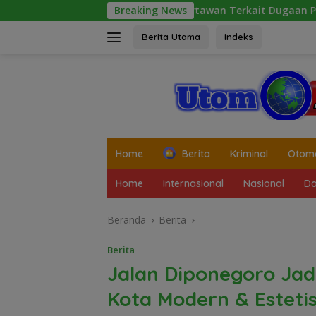
Langsung
Laporan Wartawan Terkait Dugaan Pengancaman dan
Breaking News
ke
konten
Berita Utama
Indeks
tutup
Home
Berita
Kriminal
Otomo
Home
Internasional
Nasional
Da
Beranda
Berita
Berita
Jalan Diponegoro Jadi
Kota Modern & Esteti