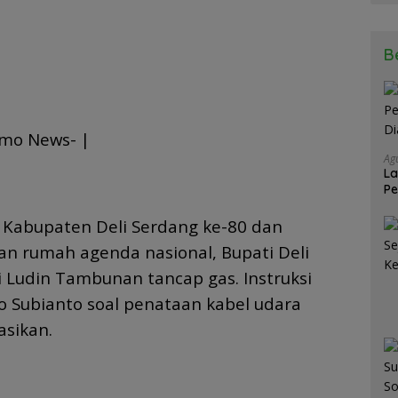
B
omo News- |
Ag
La
Pe
Di
abupaten Deli Serdang ke-80 dan
uan rumah agenda nasional, Bupati Deli
i Ludin Tambunan tancap gas. Instruksi
 Subianto soal penataan kabel udara
asikan.