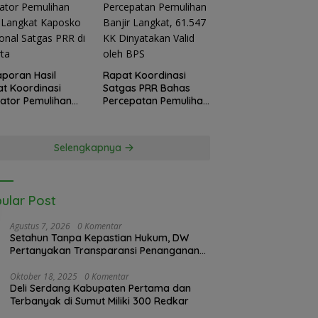
Laporan Hasil
Rapat Koordinasi
t Koordinasi
Satgas PRR Bahas
kator Pemulihan
Percepatan Pemulihan
 Langkat
Banjir Langkat, 61.547
sko Nasional
KK Dinyatakan Valid
as PRR di Jakarta
oleh BPS
Selengkapnya
ular Post
Agustus 7, 2026
0 Komentar
Setahun Tanpa Kepastian Hukum, DW
Pertanyakan Transparansi Penanganan
Laporan Dugaan Perzinahan di
Polrestabes Medan
Oktober 18, 2025
0 Komentar
Deli Serdang Kabupaten Pertama dan
Terbanyak di Sumut Miliki 300 Redkar