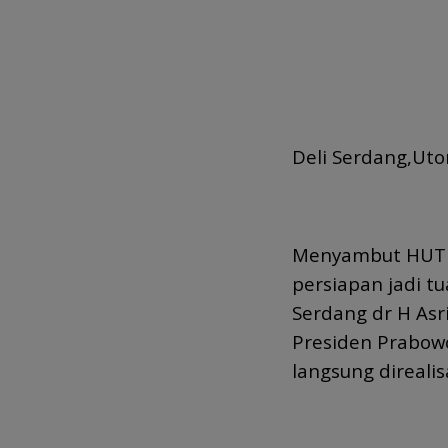
Deli Serdang,Ut
Menyambut HUT K
persiapan jadi t
Serdang dr H Asr
Presiden Prabowo
langsung direalis