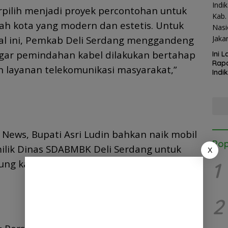
pilih menjadi proyek percontohan untuk
ah kota yang modern dan estetis. Untuk
hal ini, Pemkab Deli Serdang menggandeng
gar pemindahan kabel dilakukan bertahap
Ini 
Rapa
 layanan telekomunikasi masyarakat,”
Indi
Kab.
Kapo
Satg
ews, Bupati Asri Ludin bahkan naik mobil
Pop
milik Dinas SDABMBK Deli Serdang untuk
X
ng kabel udara semrawut di ruas Jalan
1
2