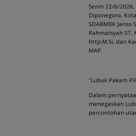
Senin 22/6/2026,
Diponegoro, Kota
SDABMBK Janso Si
Rahmatsyah ST, K
http:M.Si, dan K
MAP.
“Lubuk Pakam Pil
Dalam pernyataan
menegaskan Lubu
percontohan uta