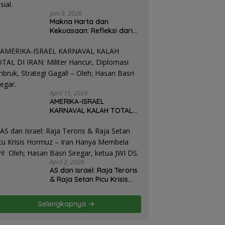
Juni 9, 2026
Makna Harta dan
Kekuasaan: Refleksi dari
Perjalanan Hidup José
Mujica Mantan Presiden
Uruguay Oleh: Hasan
Basri Siregar, Redaktur
Utomo News, Rubrik: Opini
& Kajian Sosial.
April 15, 2026
AMERIKA-ISRAEL
KARNAVAL KALAH TOTAL
DI IRAN: Militer Hancur,
Diplomasi Ambruk,
Strategi Gagal! – Oleh;
Hasan Basri Siregar.
April 2, 2026
AS dan Israel: Raja Teroris
& Raja Setan Picu Krisis
Hormuz – Iran Hanya
Membela Diri! Oleh; Hasan
Selengkapnya
Basri Siregar, ketua JWI
DS.