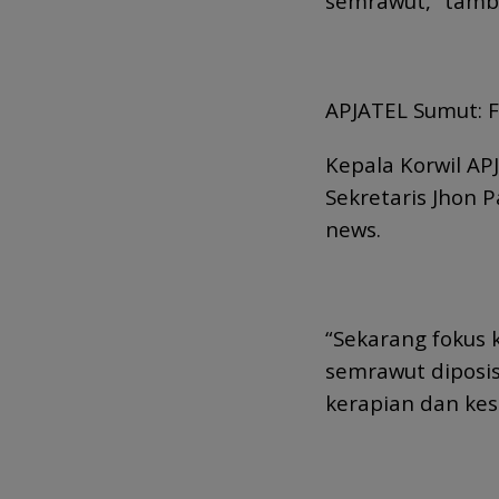
semrawut,” tamb
APJATEL Sumut: 
Kepala Korwil AP
Sekretaris Jhon 
news.
“Sekarang fokus 
semrawut diposi
kerapian dan kese