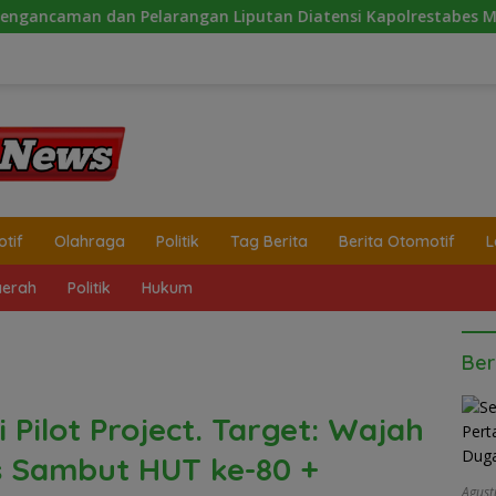
 Pelarangan Liputan Diatensi Kapolrestabes Medan
P
tif
Olahraga
Politik
Tag Berita
Berita Otomotif
L
erah
Politik
Hukum
Ber
 Pilot Project. Target: Wajah
s Sambut HUT ke-80 +
Agust