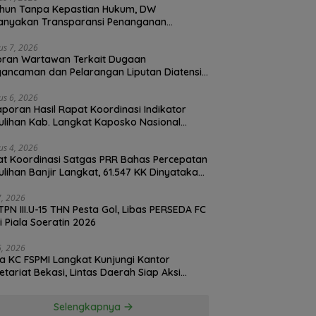
hun Tanpa Kepastian Hukum, DW
anyakan Transparansi Penanganan
ran Dugaan Perzinahan di Polrestabes
an
us 7, 2026
oran Wartawan Terkait Dugaan
ancaman dan Pelarangan Liputan Diatensi
olrestabes Medan
us 6, 2026
Laporan Hasil Rapat Koordinasi Indikator
lihan Kab. Langkat Kaposko Nasional
as PRR di Jakarta
us 4, 2026
t Koordinasi Satgas PRR Bahas Percepatan
lihan Banjir Langkat, 61.547 KK Dinyatakan
d oleh BPS
27, 2026
TPN III.U-15 THN Pesta Gol, Libas PERSEDA FC
di Piala Soeratin 2026
26, 2026
a KC FSPMI Langkat Kunjungi Kantor
etariat Bekasi, Lintas Daerah Siap Aksi
daritas
Selengkapnya