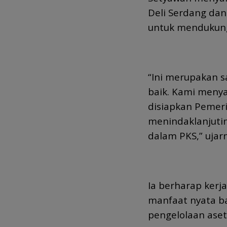
Deli Serdang da
untuk mendukun
“Ini merupakan s
baik. Kami menya
disiapkan Pemer
menindaklanjutin
dalam PKS,” ujar
Ia berharap ker
manfaat nyata b
pengelolaan aset