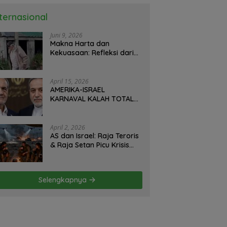
nternasional
Juni 9, 2026
Makna Harta dan
Kekuasaan: Refleksi dari
Perjalanan Hidup José
Mujica Mantan Presiden
Uruguay Oleh: Hasan
April 15, 2026
Basri Siregar, Redaktur
AMERIKA-ISRAEL
Utomo News, Rubrik: Opini
KARNAVAL KALAH TOTAL
& Kajian Sosial.
DI IRAN: Militer Hancur,
Diplomasi Ambruk,
Strategi Gagal! – Oleh;
April 2, 2026
Hasan Basri Siregar.
AS dan Israel: Raja Teroris
& Raja Setan Picu Krisis
Hormuz – Iran Hanya
Membela Diri! Oleh; Hasan
Basri Siregar, ketua JWI
Selengkapnya
DS.