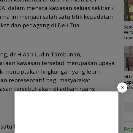
AI dalam menata kawasan seluas sekitar 4
ama ini menjadi salah satu titik kepadatan
akat dan pedagang di Deli Tua.
Seta
Pert
Lapo
Med
ang, dr H Asri Ludin Tambunan,
ataan kawasan tersebut merupakan upaya
k menciptakan lingkungan yang lebih
Ini 
dan representatif bagi masyarakat.
Rapa
san tersebut akan dijadikan ruang
Indi
X
Kab.
Kapo
Satg
h satu kendala utama di kawasan tersebut
Pop