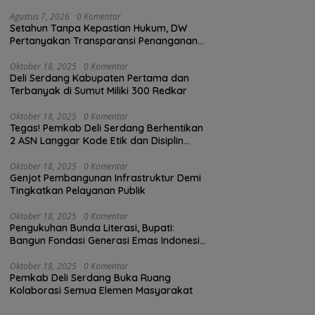
Agustus 7, 2026
0 Komentar
Setahun Tanpa Kepastian Hukum, DW
Pertanyakan Transparansi Penanganan
Laporan Dugaan Perzinahan di
Polrestabes Medan
Oktober 18, 2025
0 Komentar
Deli Serdang Kabupaten Pertama dan
Terbanyak di Sumut Miliki 300 Redkar
Oktober 18, 2025
0 Komentar
Tegas! Pemkab Deli Serdang Berhentikan
2 ASN Langgar Kode Etik dan Disiplin
Kerja
Oktober 18, 2025
0 Komentar
Genjot Pembangunan Infrastruktur Demi
Tingkatkan Pelayanan Publik
Oktober 18, 2025
0 Komentar
Pengukuhan Bunda Literasi, Bupati:
Bangun Fondasi Generasi Emas Indonesia
2045
Oktober 18, 2025
0 Komentar
Pemkab Deli Serdang Buka Ruang
Kolaborasi Semua Elemen Masyarakat