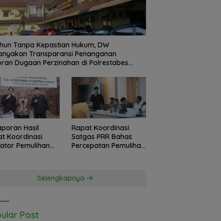
hun Tanpa Kepastian Hukum, DW
anyakan Transparansi Penanganan
ran Dugaan Perzinahan di Polrestabes
an
Laporan Hasil
Rapat Koordinasi
t Koordinasi
Satgas PRR Bahas
kator Pemulihan
Percepatan Pemulihan
 Langkat
Banjir Langkat, 61.547
sko Nasional
KK Dinyatakan Valid
as PRR di Jakarta
oleh BPS
Selengkapnya
ular Post