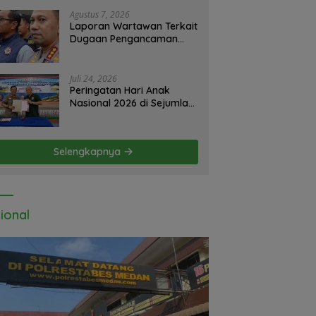
nah Jangan Digantung Tanpa Kepastian
Agustus 7, 2026
Laporan Wartawan Terkait
Dugaan Pengancaman
dan Pelarangan Liputan
Diatensi Kapolrestabes
Medan
Juli 24, 2026
Peringatan Hari Anak
Nasional 2026 di Sejumlah
Sekolah Belum Sesuai
Imbauan
Kemendikdasmen
Selengkapnya
ional