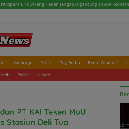
nah Jangan Digantung Tanpa Kepastian
Laporan Warta
tif
Olahraga
Politik
Tag Berita
Berita Otomotif
L
erah
Politik
Hukum
Ber
 dan PT KAI Teken MoU
 Stasiun Deli Tua