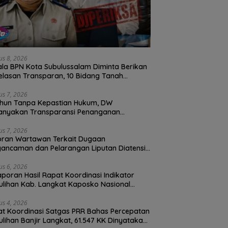
us 8, 2026
la BPN Kota Subulussalam Diminta Berikan
elasan Transparan, 10 Bidang Tanah
an Digantung Tanpa Kepastian
us 7, 2026
hun Tanpa Kepastian Hukum, DW
anyakan Transparansi Penanganan
ran Dugaan Perzinahan di Polrestabes
an
us 7, 2026
oran Wartawan Terkait Dugaan
ancaman dan Pelarangan Liputan Diatensi
olrestabes Medan
us 6, 2026
Laporan Hasil Rapat Koordinasi Indikator
lihan Kab. Langkat Kaposko Nasional
as PRR di Jakarta
us 4, 2026
t Koordinasi Satgas PRR Bahas Percepatan
lihan Banjir Langkat, 61.547 KK Dinyatakan