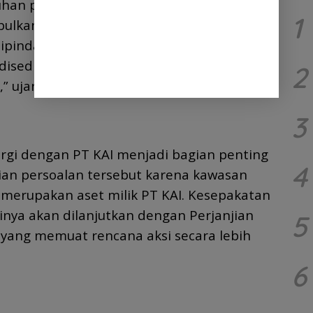
uhan pedagang yang semakin menjamur
1
ulkan kesemrawutan. Ke depan,
pindahkan ke lokasi relokasi di Pasar Old
 disediakan dan cukup untuk menampung
2
” ujarnya.
3
rgi dengan PT KAI menjadi bagian penting
4
ian persoalan tersebut karena kawasan
 merupakan aset milik PT KAI. Kesepakatan
inya akan dilanjutkan dengan Perjanjian
5
 yang memuat rencana aksi secara lebih
6