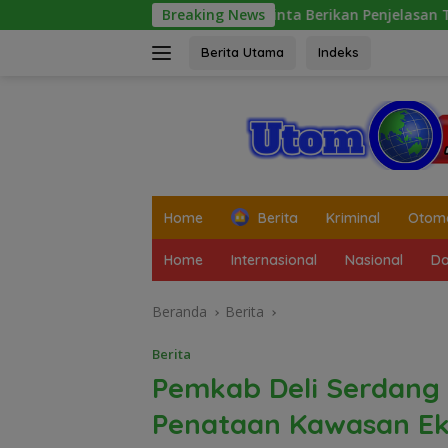
Langsung
ussalam Diminta Berikan Penjelasan Transparan, 10 Bidang Ta
Breaking News
ke
konten
Berita Utama
Indeks
tutup
Home
Berita
Kriminal
Otomo
Home
Internasional
Nasional
Da
Beranda
Berita
Berita
Pemkab Deli Serdang
Penataan Kawasan Eks