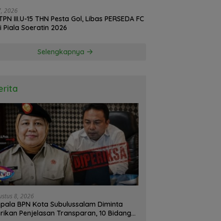
d oleh BPS
27, 2026
TPN III.U-15 THN Pesta Gol, Libas PERSEDA FC
di Piala Soeratin 2026
Selengkapnya
erita
ustus 8, 2026
pala BPN Kota Subulussalam Diminta
rikan Penjelasan Transparan, 10 Bidang