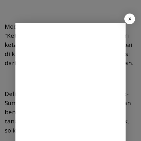
X
Model Sumartik membuktikan hipotesis:
“Ketahanan pangan nasional dibangun dari
ketahanan pangan keluarga”. 10 pokok cabai
di kresek bekas lebih cepat meredam inflasi
daripada 10 wacana di rapat di hotel mewah.
Deli Serdang butuh lebih banyak “Sumartik-
Sumartik” baru. Tugas pemerintah: sediakan
benih, ilmu, dan apresiasi. Tugas warga:
tanam, rawat, panen. Inflasi turun, gizi naik,
solidaritas tumbuh.