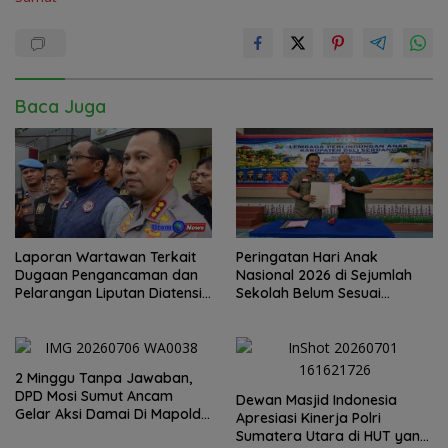
Baca Juga
Laporan Wartawan Terkait
Peringatan Hari Anak
Dugaan Pengancaman dan
Nasional 2026 di Sejumlah
Pelarangan Liputan Diatensi
Sekolah Belum Sesuai
Kapolrestabes Medan
Imbauan Kemendikdasmen
2 Minggu Tanpa Jawaban,
DPD Mosi Sumut Ancam
Dewan Masjid Indonesia
Gelar Aksi Damai Di Mapolda
Apresiasi Kinerja Polri
Soal Tambang Emas Illegal
Sumatera Utara di HUT yang