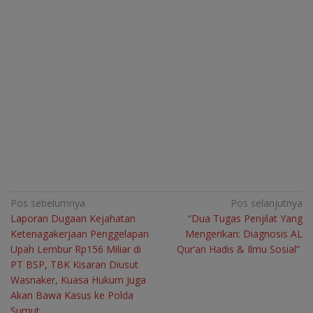
Navigasi
Pos sebelumnya
Pos selanjutnya
Laporan Dugaan Kejahatan
“Dua Tugas Penjilat Yang
pos
Ketenagakerjaan Penggelapan
Mengerikan: Diagnosis AL
Upah Lembur Rp156 Miliar di
Qur’an Hadis & Ilmu Sosial”
PT BSP, TBK Kisaran Diusut
Wasnaker, Kuasa Hukum Juga
Akan Bawa Kasus ke Polda
Sumut