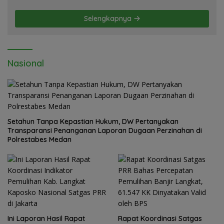
Mapolda Soal Tambang Emas Illegal
Dairi. Desak Kapolda Sumut Irjen
Selengkapnya
Whisnu Hermawan Bersikap Tegas .
Nasional
Setahun Tanpa Kepastian Hukum, DW Pertanyakan
Transparansi Penanganan Laporan Dugaan Perzinahan di
Polrestabes Medan
Ini Laporan Hasil Rapat
Rapat Koordinasi Satgas