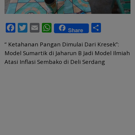
F
T
E
W
S
Share
ac
w
m
h
h
“ Ketahanan Pangan Dimulai Dari Kresek”:
e
itt
ai
at
ar
Model Sumartik di Jaharun B Jadi Model Ilmiah
b
er
l
s
e
Atasi Inflasi Sembako di Deli Serdang
o
A
o
p
k
p