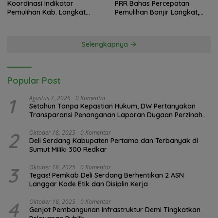
Koordinasi Indikator
PRR Bahas Percepatan
Pemulihan Kab. Langkat
Pemulihan Banjir Langkat,
Kaposko Nasional Satgas
61.547 KK Dinyatakan Valid
PRR di Jakarta
oleh BPS
Selengkapnya
Popular Post
1
Agustus 7, 2026
0 Komentar
Setahun Tanpa Kepastian Hukum, DW Pertanyakan
Transparansi Penanganan Laporan Dugaan Perzinahan
di Polrestabes Medan
2
Oktober 18, 2025
0 Komentar
Deli Serdang Kabupaten Pertama dan Terbanyak di
Sumut Miliki 300 Redkar
3
Oktober 18, 2025
0 Komentar
Tegas! Pemkab Deli Serdang Berhentikan 2 ASN
Langgar Kode Etik dan Disiplin Kerja
4
Oktober 18, 2025
0 Komentar
Genjot Pembangunan Infrastruktur Demi Tingkatkan