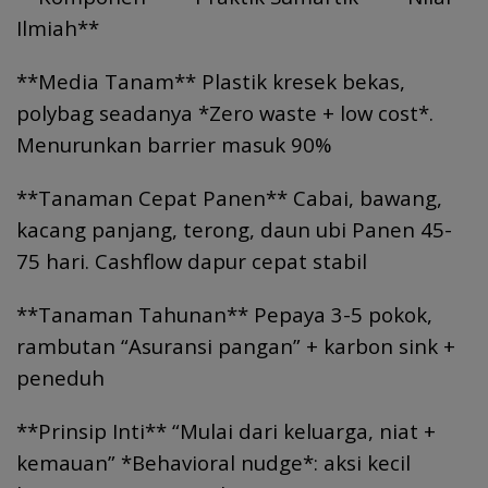
Ilmiah**
**Media Tanam** Plastik kresek bekas,
polybag seadanya *Zero waste + low cost*.
Menurunkan barrier masuk 90%
**Tanaman Cepat Panen** Cabai, bawang,
kacang panjang, terong, daun ubi Panen 45-
75 hari. Cashflow dapur cepat stabil
**Tanaman Tahunan** Pepaya 3-5 pokok,
rambutan “Asuransi pangan” + karbon sink +
peneduh
**Prinsip Inti** “Mulai dari keluarga, niat +
kemauan” *Behavioral nudge*: aksi kecil