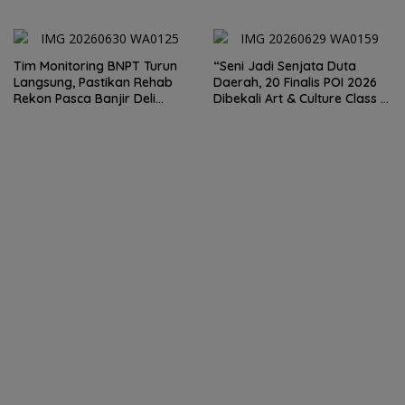
Dairi. Desak Kapolda
ke 80 Memberantas
Sumut Irjen Whisnu
Perjudian dan Narkoba
Hermawan Bersikap Tegas .
Tim Monitoring BNPT Turun
“Seni Jadi Senjata Duta
Langsung, Pastikan Rehab
Daerah, 20 Finalis POI 2026
Rekon Pasca Banjir Deli
Dibekali Art & Culture Class di
Serdang Tepat Sasaran
Lubuk Pakam”