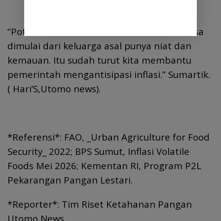
“Potensi alternatif kebutuhan sembako bisa
dimulai dari keluarga asal punya niat dan
kemauan. Itu sudah turut kita membantu
pemerintah mengantisipasi inflasi.” Sumartik.
( Hari’S,Utomo news).
*Referensi*: FAO, _Urban Agriculture for Food
Security_ 2022; BPS Sumut, Inflasi Volatile
Foods Mei 2026; Kementan RI, Program P2L
Pekarangan Pangan Lestari.
*Reporter*: Tim Riset Ketahanan Pangan
Utomo News