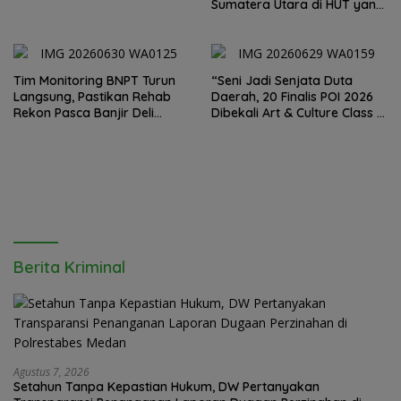
Soal Tambang Emas Illegal
Sumatera Utara di HUT yang
Dairi. Desak Kapolda
ke 80 Memberantas
Sumut Irjen Whisnu
Perjudian dan Narkoba
Hermawan Bersikap Tegas .
Tim Monitoring BNPT Turun
“Seni Jadi Senjata Duta
Langsung, Pastikan Rehab
Daerah, 20 Finalis POI 2026
Rekon Pasca Banjir Deli
Dibekali Art & Culture Class di
Serdang Tepat Sasaran
Lubuk Pakam”
Berita Kriminal
Agustus 7, 2026
Setahun Tanpa Kepastian Hukum, DW Pertanyakan