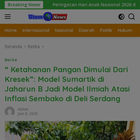
Langsung
Peringatan Hari Anak Nasional 2026 di Sejumlah Sekolah Be
Breaking News
ke
konten
Home
Internasional
Nasional
Daerah
Politik
Hukum
Beranda
Berita
Berita
“ Ketahanan Pangan Dimulai Dari
Kresek”: Model Sumartik di
Jaharun B Jadi Model Ilmiah Atasi
Inflasi Sembako di Deli Serdang
Admin
Juni 8, 2026