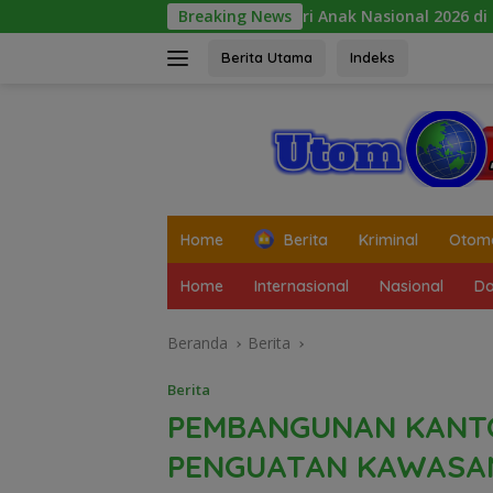
Langsung
Peringatan Hari Anak Nasional 2026 di Sejumlah Sekolah B
Breaking News
ke
konten
Berita Utama
Indeks
tutup
Home
Berita
Kriminal
Otomo
Home
Internasional
Nasional
Da
Beranda
Berita
Berita
PEMBANGUNAN KANT
PENGUATAN KAWASA