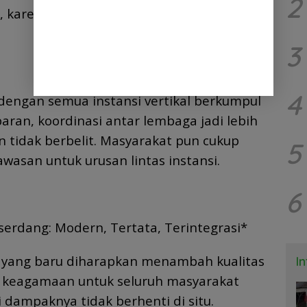
2
 karena nanti bersifat integrasi total,”
3
4
dengan semua instansi vertikal berkumpul
ran, koordinasi antar lembaga jadi lebih
an tidak berbelit. Masyarakat pun cukup
5
wasan untuk urusan lintas instansi.
6
serdang: Modern, Tertata, Terintegrasi*
yang baru diharapkan menambah kualitas
I
k keagamaan untuk seluruh masyarakat
 dampaknya tidak berhenti di situ.