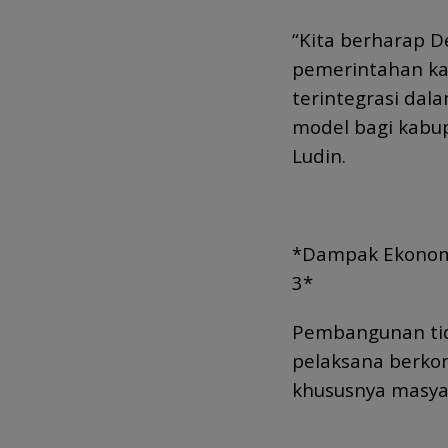
“Kita berharap De
pemerintahan kab
terintegrasi dal
model bagi kabup
Ludin.
*Dampak Ekonomi
3*
Pembangunan tida
pelaksana berko
khususnya masyar