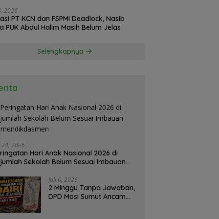
24, 2026
asi PT KCN dan FSPMI Deadlock, Nasib
Ketua PUK Abdul Halim Masih Belum Jelas
Selengkapnya
erita
i 24, 2026
ringatan Hari Anak Nasional 2026 di
jumlah Sekolah Belum Sesuai Imbauan
emendikdasmen
Juli 6, 2026
2 Minggu Tanpa Jawaban,
DPD Mosi Sumut Ancam
Gelar Aksi Damai Di
Mapolda Soal Tambang