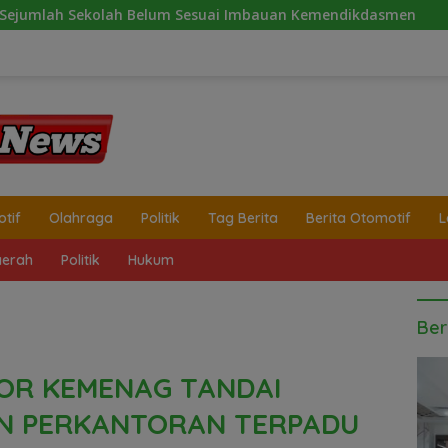
elum Sesuai Imbauan Kemendikdasmen
2 Minggu Tanpa 
tif
Olahraga
Politik
Tag Berita
Berita Otomotif
L
erah
Politik
Hukum
Ber
OR KEMENAG TANDAI
N PERKANTORAN TERPADU