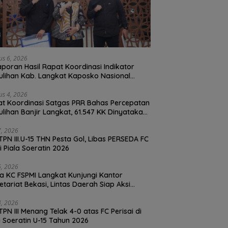
us 6, 2026
Laporan Hasil Rapat Koordinasi Indikator
lihan Kab. Langkat Kaposko Nasional
as PRR di Jakarta
us 4, 2026
t Koordinasi Satgas PRR Bahas Percepatan
lihan Banjir Langkat, 61.547 KK Dinyatakan
d oleh BPS
27, 2026
TPN III.U-15 THN Pesta Gol, Libas PERSEDA FC
di Piala Soeratin 2026
26, 2026
a KC FSPMI Langkat Kunjungi Kantor
etariat Bekasi, Lintas Daerah Siap Aksi
daritas
24, 2026
TPN III Menang Telak 4-0 atas FC Perisai di
a Soeratin U-15 Tahun 2026