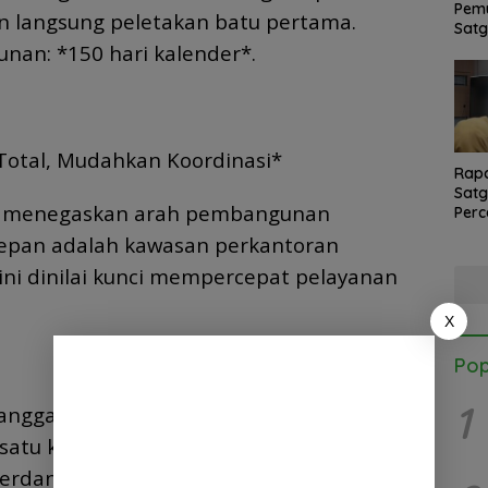
Pemu
 langsung peletakan batu pertama.
Satg
nan: *150 hari kalender*.
 Total, Mudahkan Koordinasi*
Rapa
Sat
in menegaskan arah pembangunan
Perc
Banj
depan adalah kawasan perkantoran
KK D
oleh
ini dinilai kunci mempercepat pelayanan
X
Pop
1
angga bila semua kantor instansi vertikal
m satu kawasan hamparan perkantoran
erdang. Ini jadi lebih memudahkan di