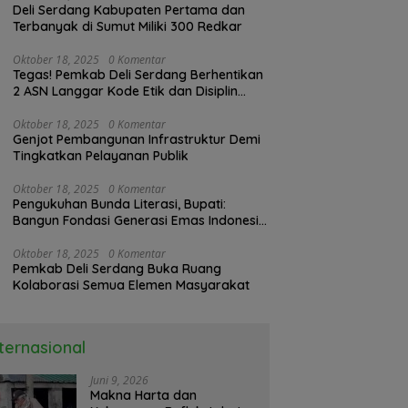
Deli Serdang Kabupaten Pertama dan
Terbanyak di Sumut Miliki 300 Redkar
Oktober 18, 2025
0 Komentar
Tegas! Pemkab Deli Serdang Berhentikan
2 ASN Langgar Kode Etik dan Disiplin
Kerja
Oktober 18, 2025
0 Komentar
Genjot Pembangunan Infrastruktur Demi
Tingkatkan Pelayanan Publik
Oktober 18, 2025
0 Komentar
Pengukuhan Bunda Literasi, Bupati:
Bangun Fondasi Generasi Emas Indonesia
2045
Oktober 18, 2025
0 Komentar
Pemkab Deli Serdang Buka Ruang
Kolaborasi Semua Elemen Masyarakat
nternasional
Juni 9, 2026
Makna Harta dan