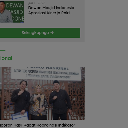
Emas Illegal Dairi.
Juli 1, 2026
Desak Kapolda Sumut
Dewan Masjid Indonesia
Irjen Whisnu Hermawan
Apresiasi Kinerja Polri
Bersikap Tegas .
Sumatera Utara di HUT
yang ke 80 Memberantas
Perjudian dan Narkoba
Selengkapnya
ional
Laporan Hasil Rapat Koordinasi Indikator