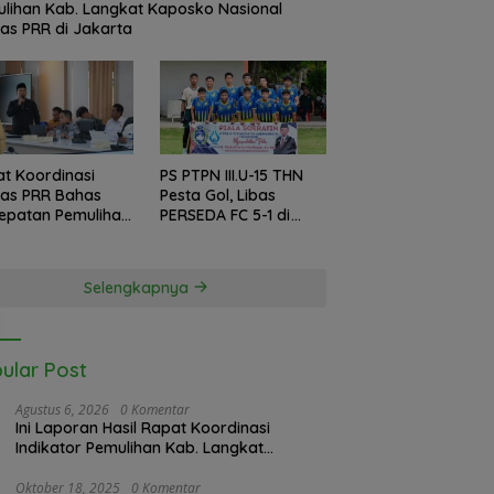
lihan Kab. Langkat Kaposko Nasional
as PRR di Jakarta
t Koordinasi
PS PTPN III.U-15 THN
gas PRR Bahas
Pesta Gol, Libas
epatan Pemulihan
PERSEDA FC 5-1 di
ir Langkat, 61.547
Piala Soeratin 2026
inyatakan Valid
 BPS
Selengkapnya
ular Post
Agustus 6, 2026
0 Komentar
Ini Laporan Hasil Rapat Koordinasi
Indikator Pemulihan Kab. Langkat
Kaposko Nasional Satgas PRR di Jakarta
Oktober 18, 2025
0 Komentar