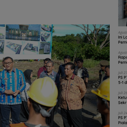
Agust
Ini 
Pemu
Satg
Agust
Rapa
Pemu
Vali
Juli 
PS P
5-1 
Juli 
Ketu
Sekr
Soli
Juli 
PS P
Pial