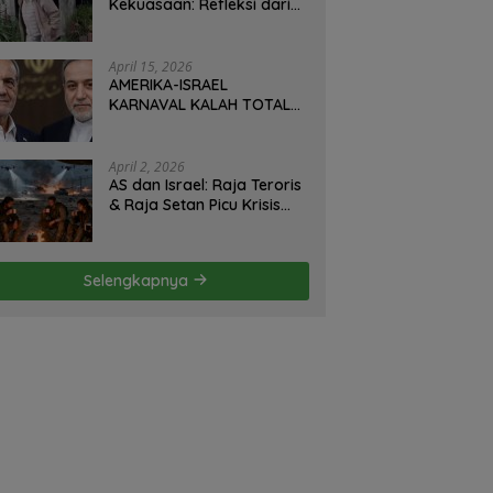
Kekuasaan: Refleksi dari
Perjalanan Hidup José
Mujica Mantan Presiden
Uruguay Oleh: Hasan
April 15, 2026
Basri Siregar, Redaktur
AMERIKA-ISRAEL
Utomo News, Rubrik: Opini
KARNAVAL KALAH TOTAL
& Kajian Sosial.
DI IRAN: Militer Hancur,
Diplomasi Ambruk,
Strategi Gagal! – Oleh;
April 2, 2026
Hasan Basri Siregar.
AS dan Israel: Raja Teroris
& Raja Setan Picu Krisis
Hormuz – Iran Hanya
Membela Diri! Oleh; Hasan
Basri Siregar, ketua JWI
Selengkapnya
DS.