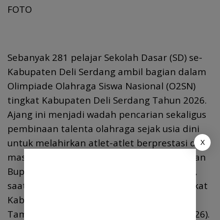
FOTO
Sebanyak 281 pelajar Sekolah Dasar (SD) se-
Kabupaten Deli Serdang ambil bagian dalam
Olimpiade Olahraga Siswa Nasional (O2SN)
tingkat Kabupaten Deli Serdang Tahun 2026.
Ajang ini menjadi wadah pencarian sekaligus
pembinaan talenta olahraga sejak usia dini
untuk melahirkan atlet-atlet berprestasi di
X
masa depan. Harapan tersebut disampaikan
Bupati Deli Serdang, Asri Ludin Tambunan,
saat membuka secara resmi O2SN SD tingkat
Kabupaten Deli Serdang tahun 2026 di
Taman Cadika Lubuk Pakam, Rabu (3/6/2026).