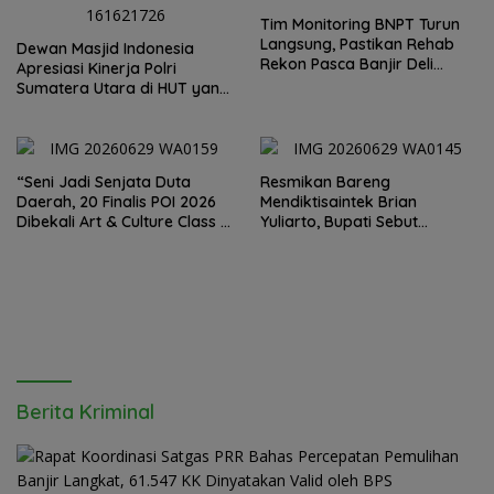
Hermawan Bersikap Tegas .
Tim Monitoring BNPT Turun
Langsung, Pastikan Rehab
Dewan Masjid Indonesia
Rekon Pasca Banjir Deli
Apresiasi Kinerja Polri
Serdang Tepat Sasaran
Sumatera Utara di HUT yang
ke 80 Memberantas
Perjudian dan Narkoba
“Seni Jadi Senjata Duta
Resmikan Bareng
Daerah, 20 Finalis POI 2026
Mendiktisaintek Brian
Dibekali Art & Culture Class di
Yuliarto, Bupati Sebut
Lubuk Pakam”
Pendidikan Adalah Kunci
Daya Saing
Berita Kriminal