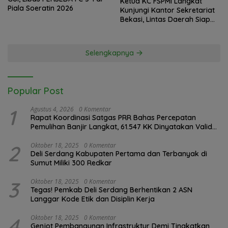
Ketua KC FSPMI Langkat
Piala Soeratin 2026
Kunjungi Kantor Sekretariat
Bekasi, Lintas Daerah Siap
Aksi Solidaritas
Selengkapnya
Popular Post
1
Agustus 4, 2026
0 Komentar
Rapat Koordinasi Satgas PRR Bahas Percepatan
Pemulihan Banjir Langkat, 61.547 KK Dinyatakan Valid
oleh BPS
2
Oktober 18, 2025
0 Komentar
Deli Serdang Kabupaten Pertama dan Terbanyak di
Sumut Miliki 300 Redkar
3
Oktober 18, 2025
0 Komentar
Tegas! Pemkab Deli Serdang Berhentikan 2 ASN
Langgar Kode Etik dan Disiplin Kerja
4
Oktober 18, 2025
0 Komentar
Genjot Pembangunan Infrastruktur Demi Tingkatkan