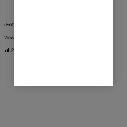
(Foto Diskominfostan Deli Serdang)
Views: 13
Post Views:
53