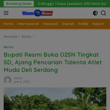
Langsung
2 Minggu Tanpa Jawaban, DPD Mosi Sumut Ancam Gelar Aksi 
Breaking News
ke
konten
Home
Internasional
Nasional
Daerah
Politik
Hukum
Beranda
Berita
Berita
Bupati Resmi Buka O2SN Tingkat
SD, Ajang Pencarian Talenta Atlet
Muda Deli Serdang
Admin
Juni 3, 2026