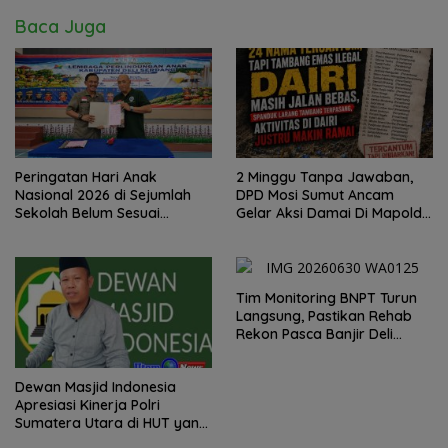
Baca Juga
Peringatan Hari Anak
2 Minggu Tanpa Jawaban,
Nasional 2026 di Sejumlah
DPD Mosi Sumut Ancam
Sekolah Belum Sesuai
Gelar Aksi Damai Di Mapolda
Imbauan Kemendikdasmen
Soal Tambang Emas Illegal
Dairi. Desak Kapolda
Sumut Irjen Whisnu
Hermawan Bersikap Tegas .
Tim Monitoring BNPT Turun
Langsung, Pastikan Rehab
Rekon Pasca Banjir Deli
Serdang Tepat Sasaran
Dewan Masjid Indonesia
Apresiasi Kinerja Polri
Sumatera Utara di HUT yang
ke 80 Memberantas