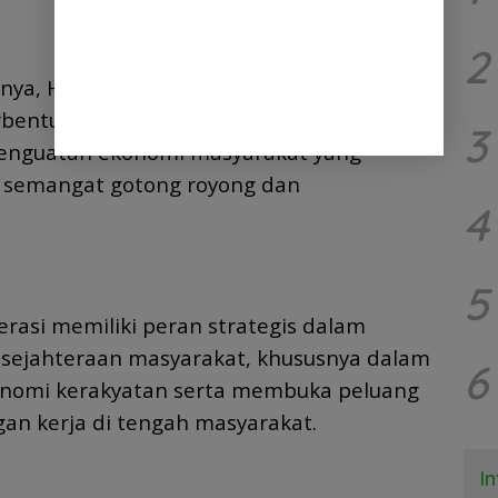
2
nya, Hendra Wijaya menyampaikan
terbentuk dan berkembangnya KPSMP
3
enguatan ekonomi masyarakat yang
semangat gotong royong dan
4
5
rasi memiliki peran strategis dalam
sejahteraan masyarakat, khususnya dalam
6
nomi kerakyatan serta membuka peluang
an kerja di tengah masyarakat.
I