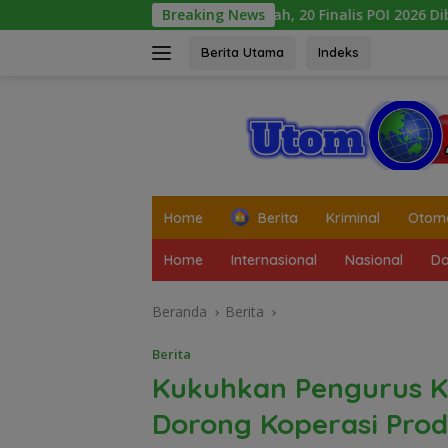
Langsung
Duta Daerah, 20 Finalis POI 2026 Dibekali Art & Culture Class di
Breaking News
ke
konten
Berita Utama
Indeks
tutup
Home
Berita
Kriminal
Otomo
Home
Internasional
Nasional
Da
Beranda
Berita
Berita
Kukuhkan Pengurus K
Dorong Koperasi Prod