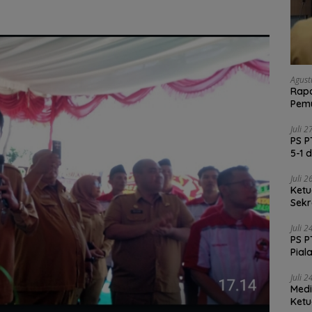
Agust
Rapa
Pemu
Vali
Juli 
PS P
5-1 
Juli 
Ketu
Sekr
Soli
Juli 
PS P
Pial
Juli 
Medi