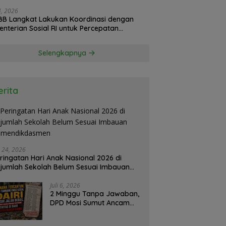
24, 2026
B Langkat Lakukan Koordinasi dengan
nterian Sosial RI untuk Percepatan
isasi Bantuan Korban Banjir
Selengkapnya
erita
i 24, 2026
ringatan Hari Anak Nasional 2026 di
jumlah Sekolah Belum Sesuai Imbauan
emendikdasmen
Juli 6, 2026
2 Minggu Tanpa Jawaban,
DPD Mosi Sumut Ancam
Gelar Aksi Damai Di
Mapolda Soal Tambang