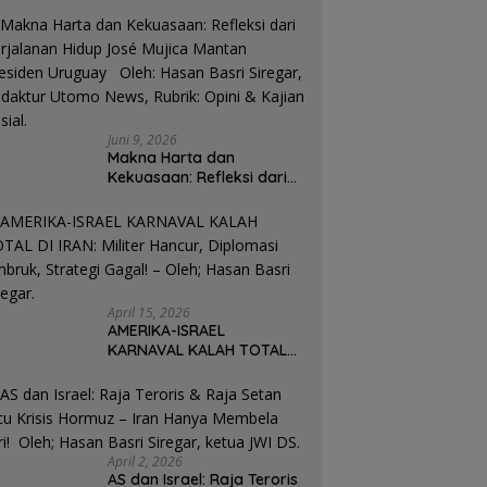
Juni 9, 2026
Makna Harta dan
Kekuasaan: Refleksi dari
Perjalanan Hidup José
Mujica Mantan Presiden
Uruguay Oleh: Hasan
Basri Siregar, Redaktur
Utomo News, Rubrik: Opini
& Kajian Sosial.
April 15, 2026
AMERIKA-ISRAEL
KARNAVAL KALAH TOTAL
DI IRAN: Militer Hancur,
Diplomasi Ambruk,
Strategi Gagal! – Oleh;
Hasan Basri Siregar.
April 2, 2026
AS dan Israel: Raja Teroris