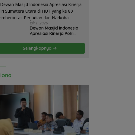
Emas Illegal Dairi.
Desak Kapolda Sumut
Irjen Whisnu Hermawan
Bersikap Tegas .
Juli 1, 2026
Dewan Masjid Indonesia
Apresiasi Kinerja Polri
Sumatera Utara di HUT
yang ke 80 Memberantas
Selengkapnya
Perjudian dan Narkoba
ional