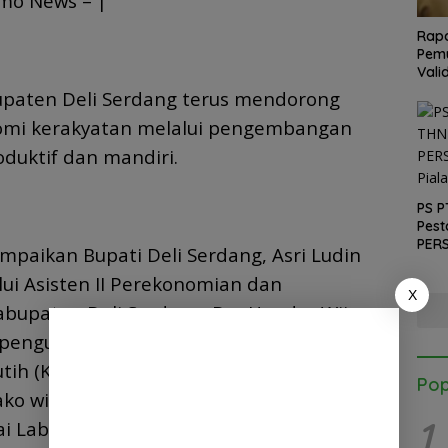
mo News – |
Rapa
Pemu
Vali
paten Deli Serdang terus mendorong
mi kerakyatan melalui pengembangan
oduktif dan mandiri.
PS P
Pest
PERS
ampaikan Bupati Deli Serdang, Asri Ludin
Pial
i Asisten II Perekonomian dan
X
upaten Deli Serdang, Drs Hendra Wijaya,
 pengukuhan pengurus Koperasi Produsen
tih (KPSMP) sekaligus peresmian kantor
Pop
ko wisata KSMP di Desa Durian,
1
 Labu, Selasa (19/5/2026).