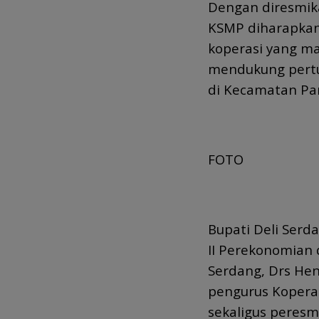
Dengan diresmika
KSMP diharapkan
koperasi yang ma
mendukung pert
di Kecamatan Pant
FOTO
Bupati Deli Serd
II Perekonomian
Serdang, Drs He
pengurus Kopera
sekaligus peres