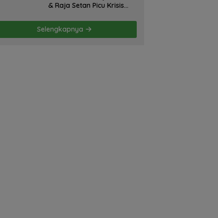
& Raja Setan Picu Krisis
Hormuz – Iran Hanya
Membela Diri! Oleh; Hasan
Selengkapnya
Basri Siregar, ketua JWI
DS.