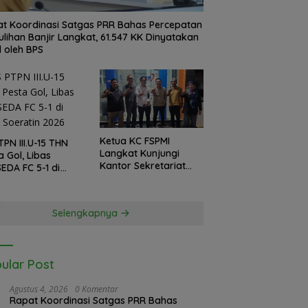
t Koordinasi Satgas PRR Bahas Percepatan
lihan Banjir Langkat, 61.547 KK Dinyatakan
d oleh BPS
Ketua KC FSPMI
TPN III.U-15 THN
Langkat Kunjungi
a Gol, Libas
Kantor Sekretariat
EDA FC 5-1 di
Bekasi, Lintas Daerah
a Soeratin 2026
Siap Aksi Solidaritas
Selengkapnya
ular Post
Agustus 4, 2026
0 Komentar
Rapat Koordinasi Satgas PRR Bahas