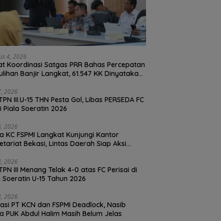
us 4, 2026
t Koordinasi Satgas PRR Bahas Percepatan
lihan Banjir Langkat, 61.547 KK Dinyatakan
d oleh BPS
27, 2026
TPN III.U-15 THN Pesta Gol, Libas PERSEDA FC
di Piala Soeratin 2026
26, 2026
a KC FSPMI Langkat Kunjungi Kantor
etariat Bekasi, Lintas Daerah Siap Aksi
daritas
24, 2026
TPN III Menang Telak 4-0 atas FC Perisai di
a Soeratin U-15 Tahun 2026
24, 2026
asi PT KCN dan FSPMI Deadlock, Nasib
Ketua PUK Abdul Halim Masih Belum Jelas