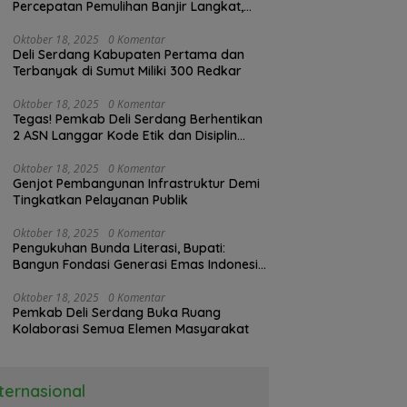
Percepatan Pemulihan Banjir Langkat,
61.547 KK Dinyatakan Valid oleh BPS
Oktober 18, 2025
0 Komentar
Deli Serdang Kabupaten Pertama dan
Terbanyak di Sumut Miliki 300 Redkar
Oktober 18, 2025
0 Komentar
Tegas! Pemkab Deli Serdang Berhentikan
2 ASN Langgar Kode Etik dan Disiplin
Kerja
Oktober 18, 2025
0 Komentar
Genjot Pembangunan Infrastruktur Demi
Tingkatkan Pelayanan Publik
Oktober 18, 2025
0 Komentar
Pengukuhan Bunda Literasi, Bupati:
Bangun Fondasi Generasi Emas Indonesia
2045
Oktober 18, 2025
0 Komentar
Pemkab Deli Serdang Buka Ruang
Kolaborasi Semua Elemen Masyarakat
nternasional