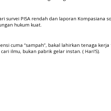
dari survei PISA rendah dan laporan Kompasiana so
kungan hukum kuat.
nsi cuma “sampah”, bakal lahirkan tenaga kerja ta
ri ilmu, bukan pabrik gelar instan. ( Hari’S).