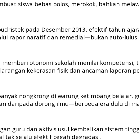
buat siswa bebas bolos, merokok, bahkan melawa
udristek pada Desember 2013, efektif tahun aja
lui rapor naratif dan remedial—bukan auto-lulus
 memberi otonomi sekolah menilai kompetensi, ta
 larangan kekerasan fisik dan ancaman laporan pol
banyak nongkrong di warung ketimbang belajar, gu
ran daripada dorong ilmu—berbeda era dulu di ma
gan guru dan aktivis usul kembalikan sistem tingg
l tak selalu efektif cegah degradasi.