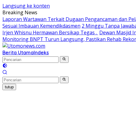
Langsung ke konten
Breaking News
Laporan Wartawan Terkait Dugaan Pengancaman dan Pela
Sesuai Imbauan Kemendikdasmen
2 Minggu Tanpa Jawaba
Irjen Whisnu Hermawan Bersikap Tegas .
Dewan Masjid In
Monitoring BNPT Turun Langsung, Pastikan Rehab Rekon 
Berita Utama
Indeks
tutup