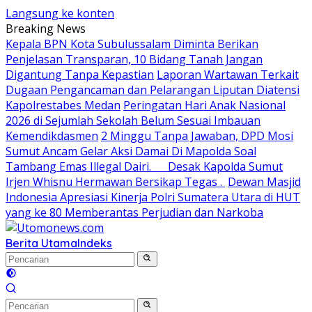
Langsung ke konten
Breaking News
Kepala BPN Kota Subulussalam Diminta Berikan
Penjelasan Transparan, 10 Bidang Tanah Jangan
Digantung Tanpa Kepastian
Laporan Wartawan Terkait
Dugaan Pengancaman dan Pelarangan Liputan Diatensi
Kapolrestabes Medan
Peringatan Hari Anak Nasional
2026 di Sejumlah Sekolah Belum Sesuai Imbauan
Kemendikdasmen
2 Minggu Tanpa Jawaban, DPD Mosi
Sumut Ancam Gelar Aksi Damai Di Mapolda Soal
Tambang Emas Illegal Dairi. Desak Kapolda Sumut
Irjen Whisnu Hermawan Bersikap Tegas .
Dewan Masjid
Indonesia Apresiasi Kinerja Polri Sumatera Utara di HUT
yang ke 80 Memberantas Perjudian dan Narkoba
Berita Utama
Indeks