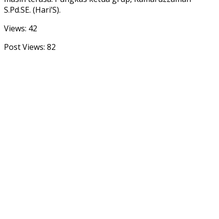
S.Pd.SE. (Hari’S).
Views: 42
Post Views:
82