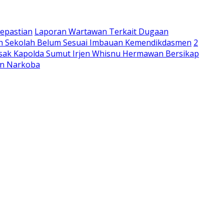
epastian
Laporan Wartawan Terkait Dugaan
lah Sekolah Belum Sesuai Imbauan Kemendikdasmen
2
sak Kapolda Sumut Irjen Whisnu Hermawan Bersikap
an Narkoba