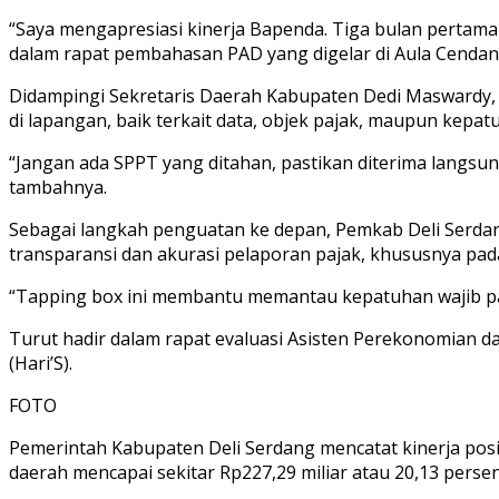
“Saya mengapresiasi kinerja Bapenda. Tiga bulan pertama
dalam rapat pembahasan PAD yang digelar di Aula Cendana 
Didampingi Sekretaris Daerah Kabupaten Dedi Maswardy, 
di lapangan, baik terkait data, objek pajak, maupun kepa
“Jangan ada SPPT yang ditahan, pastikan diterima langsung
tambahnya.
Sebagai langkah penguatan ke depan, Pemkab Deli Serdan
transparansi dan akurasi pelaporan pajak, khususnya pad
“Tapping box ini membantu memantau kepatuhan wajib paj
Turut hadir dalam rapat evaluasi Asisten Perekonomian d
(Hari’S).
FOTO
Pemerintah Kabupaten Deli Serdang mencatat kinerja positi
daerah mencapai sekitar Rp227,29 miliar atau 20,13 pers