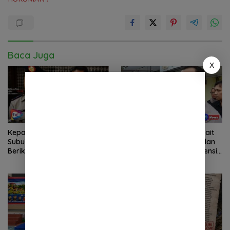
Baca Juga
X
Kepala BPN Kota
Laporan Wartawan Terkait
Subulussalam Diminta
Dugaan Pengancaman dan
Berikan Penjelasan
Pelarangan Liputan Diatensi
Transparan, 10 Bidang Tanah
Kapolrestabes Medan
Jangan Digantung Tanpa
Kepastian