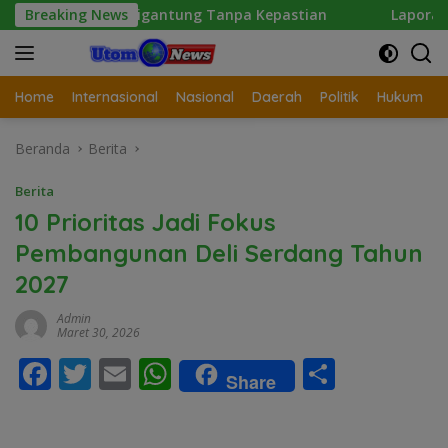
Langsung
ngan Digantung Tanpa Kepastian
Breaking News
Laporan Wartawan Ter
ke
konten
Home
Internasional
Nasional
Daerah
Politik
Hukum
Beranda
Berita
Berita
10 Prioritas Jadi Fokus
Pembangunan Deli Serdang Tahun
2027
Admin
Maret 30, 2026
F
T
E
W
S
Share
ac
w
m
h
h
e
itt
ai
at
ar