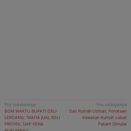
Navigasi
Pos sebelumnya
Pos selanjutnya
BOM WAKTU BUPATI DELI
Dari Rumah Usman, Penataan
pos
SERDANG: “MAFIA JUAL BELI
Kawasan Kumuh Lubuk
PROYEK, SIAP KENA
Pakam Dimulai
HUKUMAN !”