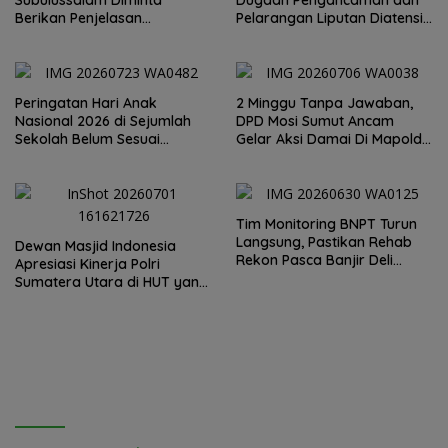
Berikan Penjelasan
Pelarangan Liputan Diatensi
Transparan, 10 Bidang Tanah
Kapolrestabes Medan
Jangan Digantung Tanpa
Kepastian
Peringatan Hari Anak
2 Minggu Tanpa Jawaban,
Nasional 2026 di Sejumlah
DPD Mosi Sumut Ancam
Sekolah Belum Sesuai
Gelar Aksi Damai Di Mapolda
Imbauan Kemendikdasmen
Soal Tambang Emas Illegal
Dairi. Desak Kapolda
Sumut Irjen Whisnu
Hermawan Bersikap Tegas .
Tim Monitoring BNPT Turun
Langsung, Pastikan Rehab
Dewan Masjid Indonesia
Rekon Pasca Banjir Deli
Apresiasi Kinerja Polri
Serdang Tepat Sasaran
Sumatera Utara di HUT yang
ke 80 Memberantas
Perjudian dan Narkoba