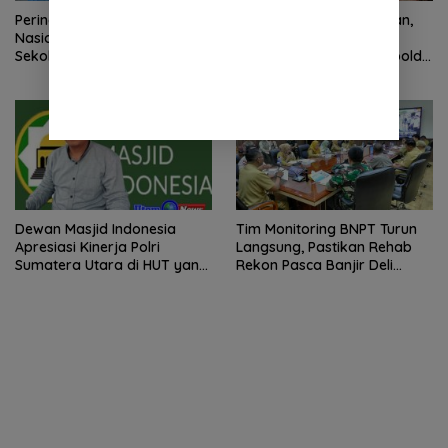
Peringatan Hari Anak
2 Minggu Tanpa Jawaban,
Nasional 2026 di Sejumlah
DPD Mosi Sumut Ancam
Sekolah Belum Sesuai
Gelar Aksi Damai Di Mapolda
Imbauan Kemendikdasmen
Soal Tambang Emas Illegal
Dairi. Desak Kapolda
Sumut Irjen Whisnu
Hermawan Bersikap Tegas .
Dewan Masjid Indonesia
Tim Monitoring BNPT Turun
Apresiasi Kinerja Polri
Langsung, Pastikan Rehab
Sumatera Utara di HUT yang
Rekon Pasca Banjir Deli
ke 80 Memberantas
Serdang Tepat Sasaran
Perjudian dan Narkoba