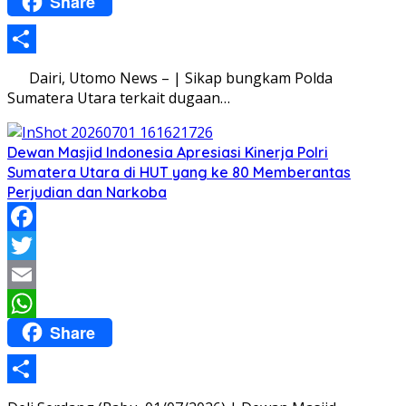
Share
WhatsApp
Share
Dairi, Utomo News – | Sikap bungkam Polda
Sumatera Utara terkait dugaan…
Dewan Masjid Indonesia Apresiasi Kinerja Polri
Sumatera Utara di HUT yang ke 80 Memberantas
Perjudian dan Narkoba
Facebook
Twitter
Email
Share
WhatsApp
Share