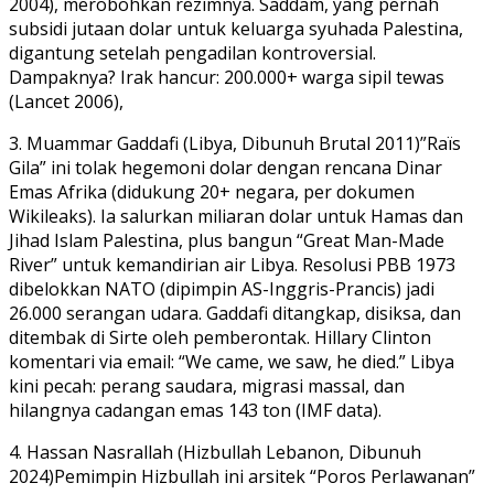
2004), merobohkan rezimnya. Saddam, yang pernah
subsidi jutaan dolar untuk keluarga syuhada Palestina,
digantung setelah pengadilan kontroversial.
Dampaknya? Irak hancur: 200.000+ warga sipil tewas
(Lancet 2006),
3. Muammar Gaddafi (Libya, Dibunuh Brutal 2011)”Raïs
Gila” ini tolak hegemoni dolar dengan rencana Dinar
Emas Afrika (didukung 20+ negara, per dokumen
Wikileaks). Ia salurkan miliaran dolar untuk Hamas dan
Jihad Islam Palestina, plus bangun “Great Man-Made
River” untuk kemandirian air Libya. Resolusi PBB 1973
dibelokkan NATO (dipimpin AS-Inggris-Prancis) jadi
26.000 serangan udara. Gaddafi ditangkap, disiksa, dan
ditembak di Sirte oleh pemberontak. Hillary Clinton
komentari via email: “We came, we saw, he died.” Libya
kini pecah: perang saudara, migrasi massal, dan
hilangnya cadangan emas 143 ton (IMF data).
4. Hassan Nasrallah (Hizbullah Lebanon, Dibunuh
2024)Pemimpin Hizbullah ini arsitek “Poros Perlawanan”