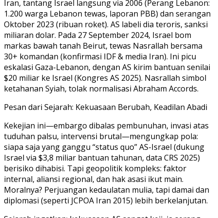
Iran, tantang Israel langsung via 2006 (Perang Lebanon:
1.200 warga Lebanon tewas, laporan PBB) dan serangan
Oktober 2023 (ribuan roket). AS labeli dia teroris, sanksi
miliaran dolar. Pada 27 September 2024, Israel bom
markas bawah tanah Beirut, tewas Nasrallah bersama
30+ komandan (konfirmasi IDF & media Iran). Ini picu
eskalasi Gaza-Lebanon, dengan AS kirim bantuan senilai
$20 miliar ke Israel (Kongres AS 2025). Nasrallah simbol
ketahanan Syiah, tolak normalisasi Abraham Accords.
Pesan dari Sejarah: Kekuasaan Berubah, Keadilan Abadi
Kekejian ini—embargo dibalas pembunuhan, invasi atas
tuduhan palsu, intervensi brutal—mengungkap pola:
siapa saja yang ganggu “status quo” AS-Israel (dukung
Israel via $3,8 miliar bantuan tahunan, data CRS 2025)
berisiko dihabisi. Tapi geopolitik kompleks: faktor
internal, aliansi regional, dan hak asasi ikut main.
Moralnya? Perjuangan kedaulatan mulia, tapi damai dan
diplomasi (seperti JCPOA Iran 2015) lebih berkelanjutan.