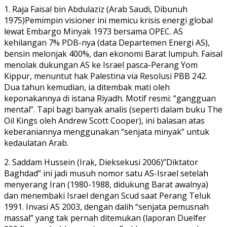
1. Raja Faisal bin Abdulaziz (Arab Saudi, Dibunuh
1975)Pemimpin visioner ini memicu krisis energi global
lewat Embargo Minyak 1973 bersama OPEC. AS
kehilangan 7% PDB-nya (data Departemen Energi AS),
bensin melonjak 400%, dan ekonomi Barat lumpuh. Faisal
menolak dukungan AS ke Israel pasca-Perang Yom
Kippur, menuntut hak Palestina via Resolusi PBB 242.
Dua tahun kemudian, ia ditembak mati oleh
keponakannya di istana Riyadh. Motif resmi: “gangguan
mental”. Tapi bagi banyak analis (seperti dalam buku The
Oil Kings oleh Andrew Scott Cooper), ini balasan atas
keberaniannya menggunakan “senjata minyak” untuk
kedaulatan Arab.
2. Saddam Hussein (Irak, Dieksekusi 2006)”Diktator
Baghdad” ini jadi musuh nomor satu AS-Israel setelah
menyerang Iran (1980-1988, didukung Barat awalnya)
dan menembaki Israel dengan Scud saat Perang Teluk
1991. Invasi AS 2003, dengan dalih “senjata pemusnah
massal” yang tak pernah ditemukan (laporan Duelfer