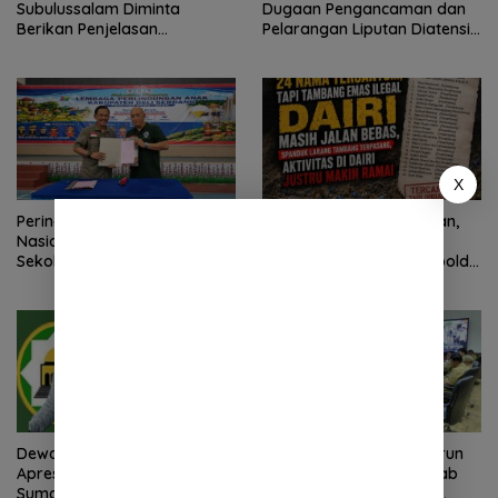
Subulussalam Diminta
Dugaan Pengancaman dan
Berikan Penjelasan
Pelarangan Liputan Diatensi
Transparan, 10 Bidang Tanah
Kapolrestabes Medan
Jangan Digantung Tanpa
Kepastian
X
Peringatan Hari Anak
2 Minggu Tanpa Jawaban,
Nasional 2026 di Sejumlah
DPD Mosi Sumut Ancam
Sekolah Belum Sesuai
Gelar Aksi Damai Di Mapolda
Imbauan Kemendikdasmen
Soal Tambang Emas Illegal
Dairi. Desak Kapolda
Sumut Irjen Whisnu
Hermawan Bersikap Tegas .
Dewan Masjid Indonesia
Tim Monitoring BNPT Turun
Apresiasi Kinerja Polri
Langsung, Pastikan Rehab
Sumatera Utara di HUT yang
Rekon Pasca Banjir Deli