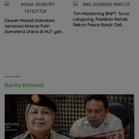
Sumut Irjen Whisnu
Hermawan Bersikap Tegas .
Tim Monitoring BNPT Turun
Langsung, Pastikan Rehab
Dewan Masjid Indonesia
Rekon Pasca Banjir Deli
Apresiasi Kinerja Polri
Serdang Tepat Sasaran
Sumatera Utara di HUT yang
ke 80 Memberantas
Perjudian dan Narkoba
Berita Kriminal