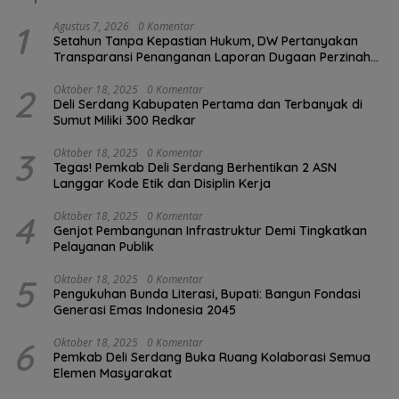
1
Agustus 7, 2026
0 Komentar
Setahun Tanpa Kepastian Hukum, DW Pertanyakan
Transparansi Penanganan Laporan Dugaan Perzinahan
di Polrestabes Medan
2
Oktober 18, 2025
0 Komentar
Deli Serdang Kabupaten Pertama dan Terbanyak di
Sumut Miliki 300 Redkar
3
Oktober 18, 2025
0 Komentar
Tegas! Pemkab Deli Serdang Berhentikan 2 ASN
Langgar Kode Etik dan Disiplin Kerja
4
Oktober 18, 2025
0 Komentar
Genjot Pembangunan Infrastruktur Demi Tingkatkan
Pelayanan Publik
5
Oktober 18, 2025
0 Komentar
Pengukuhan Bunda Literasi, Bupati: Bangun Fondasi
Generasi Emas Indonesia 2045
6
Oktober 18, 2025
0 Komentar
Pemkab Deli Serdang Buka Ruang Kolaborasi Semua
Elemen Masyarakat