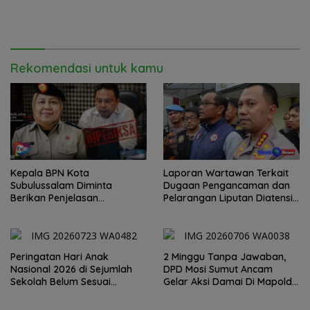
Rekomendasi untuk kamu
Kepala BPN Kota
Laporan Wartawan Terkait
Subulussalam Diminta
Dugaan Pengancaman dan
Berikan Penjelasan
Pelarangan Liputan Diatensi
Transparan, 10 Bidang Tanah
Kapolrestabes Medan
Jangan Digantung Tanpa
Kepastian
Peringatan Hari Anak
2 Minggu Tanpa Jawaban,
Nasional 2026 di Sejumlah
DPD Mosi Sumut Ancam
Sekolah Belum Sesuai
Gelar Aksi Damai Di Mapolda
Imbauan Kemendikdasmen
Soal Tambang Emas Illegal
Dairi. Desak Kapolda