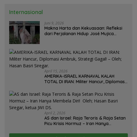
Internasional
Juni 9, 2026
Makna Harta dan Kekuasaan: Refleksi
dari Perjalanan Hidup José Mujica
Mantan Presiden Uruguay Oleh: Hasan
Basri Siregar, Redaktur Utomo News,
Rubrik: Opini & Kajian Sosial.
April 15, 2026
AMERIKA-ISRAEL KARNAVAL KALAH
TOTAL DI IRAN: Militer Hancur, Diplomasi
Ambruk, Strategi Gagal! – Oleh; Hasan
Basri Siregar.
April 2, 2026
AS dan Israel: Raja Teroris & Raja Setan
Picu Krisis Hormuz – Iran Hanya
Membela Diri! Oleh; Hasan Basri Siregar,
ketua JWI DS.