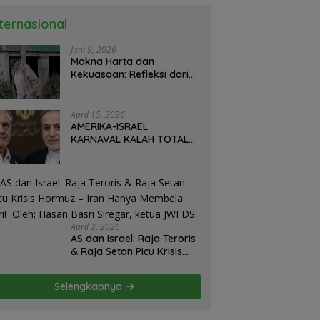
nternasional
Juni 9, 2026
Makna Harta dan
Kekuasaan: Refleksi dari
Perjalanan Hidup José
Mujica Mantan Presiden
Uruguay Oleh: Hasan
April 15, 2026
Basri Siregar, Redaktur
AMERIKA-ISRAEL
Utomo News, Rubrik: Opini
KARNAVAL KALAH TOTAL
& Kajian Sosial.
DI IRAN: Militer Hancur,
Diplomasi Ambruk,
Strategi Gagal! – Oleh;
Hasan Basri Siregar.
April 2, 2026
AS dan Israel: Raja Teroris
& Raja Setan Picu Krisis
Hormuz – Iran Hanya
Membela Diri! Oleh; Hasan
Selengkapnya
Basri Siregar, ketua JWI
DS.