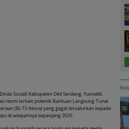
A
Di
p
p
Nas
(Dinas Sosial) Kabupaten Deli Serdang, Yusnaldi,
asi resmi terkait polemik Bantuan Langsung Tunai
hteraan (BLTS Kesra) yang gagal tersalurkan kepada
pu di wilayahnya sepanjang 2025.
mpaikan Yusnaldi secara langsung kepada media,