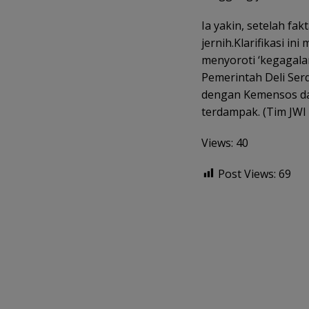
Ia yakin, setelah fak
jernih.Klarifikasi i
menyoroti ‘kegagalan
Pemerintah Deli Se
dengan Kemensos dan
terdampak. (Tim JWI 
Views: 40
Post Views:
69