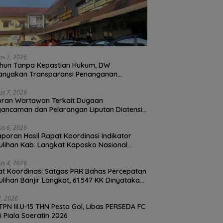
us 7, 2026
hun Tanpa Kepastian Hukum, DW
anyakan Transparansi Penanganan
ran Dugaan Perzinahan di Polrestabes
an
us 7, 2026
oran Wartawan Terkait Dugaan
ancaman dan Pelarangan Liputan Diatensi
olrestabes Medan
us 6, 2026
Laporan Hasil Rapat Koordinasi Indikator
lihan Kab. Langkat Kaposko Nasional
as PRR di Jakarta
us 4, 2026
t Koordinasi Satgas PRR Bahas Percepatan
lihan Banjir Langkat, 61.547 KK Dinyatakan
d oleh BPS
27, 2026
TPN III.U-15 THN Pesta Gol, Libas PERSEDA FC
di Piala Soeratin 2026