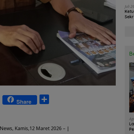
Juli 
Ketu
Sekr
Soli
B
W
S
Share
h
h
at
ar
Ag
La
s
e
News, Kamis,12 Maret 2026 – |
Pe