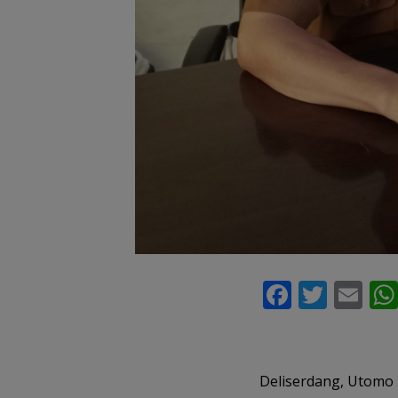
F
T
E
ac
w
m
e
itt
ai
b
er
l
Deliserdang, Utomo 