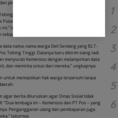
dan penjelasan.
1
Tebing Tinggi berkoordinasi langsung dengan
os Pusat berkoordinasi dengan Kemensos untuk
2
ini,” lanjutnya.Dinas Sosial, menurut Yusnaldi,
sebagai fasilitator.
3
a data nama-nama warga Deli Serdang yang BLT-
 Pos Tebing Tinggi. Datanya baru dikirim siang tadi
akan menyurati Kemensos dengan melampirkan data
4
ti, dan meminta solusi dari mereka,” ungkapnya.
an untuk memastikan hak warga terpenuhi tanpa
5
daerah.
agar berita diluruskan agar Dinas Sosial tidak
6
if. “Dua lembaga ini – Kemensos dan PT Pos – yang
bnya. Penganggaran ulang dan pembayaran juga
ka,” tuturnya.