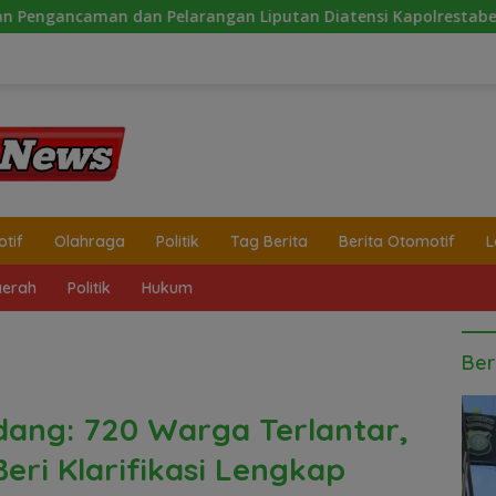
gan Liputan Diatensi Kapolrestabes Medan
Peringata
tif
Olahraga
Politik
Tag Berita
Berita Otomotif
L
erah
Politik
Hukum
Ber
rdang: 720 Warga Terlantar,
Beri Klarifikasi Lengkap