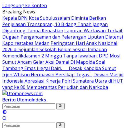
Langsung ke konten
Breaking News
Kepala BPN Kota Subulussalam Diminta Berikan
Penjelasan Transparan, 10 Bidang Tanah Jangan
Digantung Tanpa Kepastian
Laporan Wartawan Terkait
Dugaan Pengancaman dan Pelarangan Liputan Diatensi
Kapolrestabes Medan
Peringatan Hari Anak Nasional
2026 di Sejumlah Sekolah Belum Sesuai Imbauan
Kemendikdasmen
2 Minggu Tanpa Jawaban, DPD Mosi
Sumut Ancam Gelar Aksi Damai Di Mapolda Soal
Tambang Emas Illegal Dairi. Desak Kapolda Sumut
Irjen Whisnu Hermawan Bersikap Tegas .
Dewan Masjid
Indonesia Apresiasi Kinerja Polri Sumatera Utara di HUT
yang ke 80 Memberantas Perjudian dan Narkoba
Berita Utama
Indeks