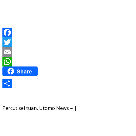
Facebook
Twitter
Email
Share
WhatsApp
Share
Percut sei tuan, Utomo News – |