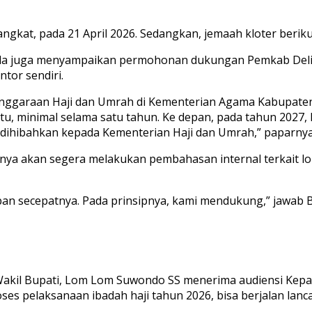
ngkat, pada 21 April 2026. Sedangkan, jemaah kloter beriku
a juga menyampaikan permohonan dukungan Pemkab Deli Ser
tor sendiri.
enggaraan Haji dan Umrah di Kementerian Agama Kabupaten
u, minimal selama satu tahun. Ke depan, pada tahun 2027,
ihibahkan kepada Kementerian Haji dan Umrah,” paparnya
ya akan segera melakukan pembahasan internal terkait lo
 secepatnya. Pada prinsipnya, kami mendukung,” jawab Bu
Wakil Bupati, Lom Lom Suwondo SS menerima audiensi Kepa
oses pelaksanaan ibadah haji tahun 2026, bisa berjalan lanc