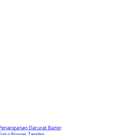
 Penanganan Darurat Banjir
alui Proses Tender