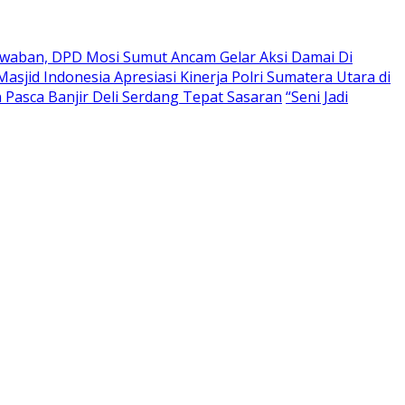
waban, DPD Mosi Sumut Ancam Gelar Aksi Damai Di
asjid Indonesia Apresiasi Kinerja Polri Sumatera Utara di
Pasca Banjir Deli Serdang Tepat Sasaran
“Seni Jadi