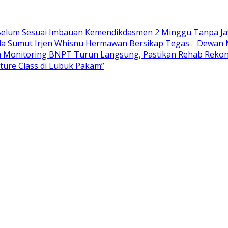
h Belum Sesuai Imbauan Kemendikdasmen
2 Minggu Tanpa Ja
da Sumut Irjen Whisnu Hermawan Bersikap Tegas .
Dewan M
 Monitoring BNPT Turun Langsung, Pastikan Rehab Rekon 
ulture Class di Lubuk Pakam”