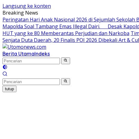
Langsung ke konten
Breaking News
Peringatan Hari Anak Nasional 2026 di Sejumlah Sekola
Mapolda Soal Tambang Emas Illegal Dairi. Desak Kapol
HUT yang ke 80 Memberantas Perjudian dan Narkoba
Tim
Senjata Duta Daerah, 20 Finalis POI 2026 Dibekali Art & C
Berita Utama
Indeks
tutup