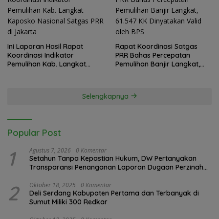
Ini Laporan Hasil Rapat
Rapat Koordinasi Satgas
Koordinasi Indikator
PRR Bahas Percepatan
Pemulihan Kab. Langkat
Pemulihan Banjir Langkat,
Kaposko Nasional Satgas
61.547 KK Dinyatakan Valid
PRR di Jakarta
oleh BPS
Selengkapnya
Popular Post
1
Agustus 7, 2026
0 Komentar
Setahun Tanpa Kepastian Hukum, DW Pertanyakan
Transparansi Penanganan Laporan Dugaan Perzinahan
di Polrestabes Medan
2
Oktober 18, 2025
0 Komentar
Deli Serdang Kabupaten Pertama dan Terbanyak di
Sumut Miliki 300 Redkar