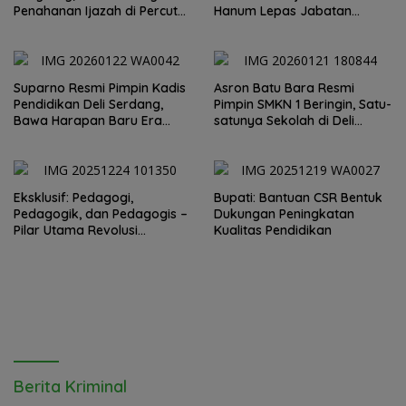
Penahanan Ijazah di Percut
Hanum Lepas Jabatan
Selesai
Kepsek SMKN 1 Beringin ke
Asron Batubara
Suparno Resmi Pimpin Kadis
Asron Batu Bara Resmi
Pendidikan Deli Serdang,
Pimpin SMKN 1 Beringin, Satu-
Bawa Harapan Baru Era
satunya Sekolah di Deli
Emas SDM Muda
Serdang yang Pernah
Dikunjungi Jokowi – Harapan
Baru Pendidikan Vokasi!
Eksklusif: Pedagogi,
Bupati: Bantuan CSR Bentuk
Pedagogik, dan Pedagogis –
Dukungan Peningkatan
Pilar Utama Revolusi
Kualitas Pendidikan
Pendidikan Modern Indonesia
Berita Kriminal