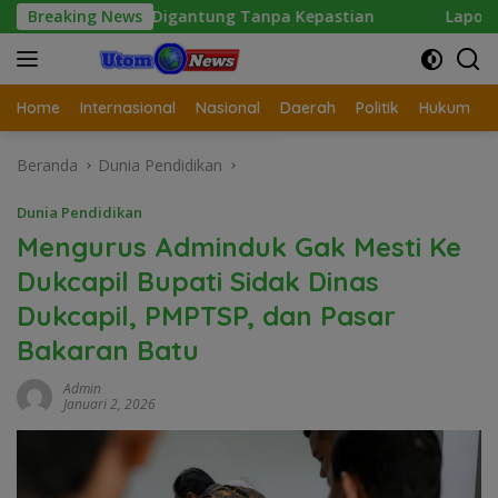
Langsung
ngan Digantung Tanpa Kepastian
Breaking News
Laporan Wartawan Te
ke
konten
Home
Internasional
Nasional
Daerah
Politik
Hukum
Beranda
Dunia Pendidikan
Dunia Pendidikan
Mengurus Adminduk Gak Mesti Ke
Dukcapil Bupati Sidak Dinas
Dukcapil, PMPTSP, dan Pasar
Bakaran Batu
Admin
Januari 2, 2026