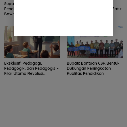
Suparno Resmi Pimpin Kadis
Asron Batu Bara Resmi
Pendidikan Deli Serdang,
Pimpin SMKN 1 Beringin, Satu-
Bawa Harapan Baru Era
satunya Sekolah di Deli
Emas SDM Muda
Serdang yang Pernah
Dikunjungi Jokowi – Harapan
Baru Pendidikan Vokasi!
Eksklusif: Pedagogi,
Bupati: Bantuan CSR Bentuk
Pedagogik, dan Pedagogis –
Dukungan Peningkatan
Pilar Utama Revolusi
Kualitas Pendidikan
Pendidikan Modern Indonesia