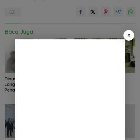
Baca Juga
X
Dinas Pendidikan Turun
Serah Terima Cahaya
Langsung, Masalah Dugaan
Pendidikan: Hj. Hafrida
Penahanan Ijazah di Percut
Hanum Lepas Jabatan
Selesai
Kepsek SMKN 1 Beringin ke
Asron Batubara