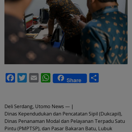
F
T
E
W
S
Share
ac
w
m
h
h
e
itt
ai
at
ar
b
er
l
s
e
Deli Serdang, Utomo News — |
o
A
Dinas Kependudukan dan Pencatatan Sipil (Dukcapil),
Dinas Penanaman Modal dan Pelayanan Terpadu Satu
o
p
Pintu (PMPTSP), dan Pasar Bakaran Batu, Lubuk