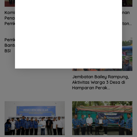
Komisi VIII DPR RI Apresiasi
Bupati Asriluddin Tambunan
Penanganan Pascabencana
Beri “Reward” Spesial:
Pemkab Deli Serdang
Petugas Kebersihan Nonton
Bareng “Agak Laen 2” Pasca
Banjir Deliserdang
Pemkab Deli Serdang Terima
Bantuan Kemanusiaan dari
BSI
Jembatan Bailey Rampung,
Aktivitas Warga 3 Desa di
Hamparan Perak
Diharapkan Segera Pulih