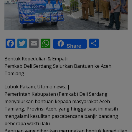
F
T
E
W
S
Share
ac
w
m
h
h
Bentuk Kepedulian & Empati
e
itt
ai
at
ar
Pemkab Deli Serdang Salurkan Bantuan ke Aceh
b
er
l
s
e
Tamiang
o
A
Lubuk Pakam, Utomo news. |
o
p
Pemerintah Kabupaten (Pemkab) Deli Serdang
k
p
menyalurkan bantuan kepada masyarakat Aceh
Tamiang, Provinsi Aceh, yang hingga saat ini masih
mengalami kesulitan pascabencana banjir bandang
beberapa waktu lalu.
Bantuan yang diberikan merupakan bentuk kepedulian