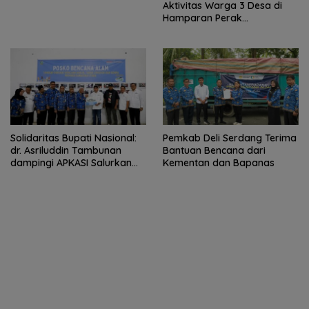
Aktivitas Warga 3 Desa di
Hamparan Perak
Diharapkan Segera Pulih
Solidaritas Bupati Nasional:
Pemkab Deli Serdang Terima
dr. Asriluddin Tambunan
Bantuan Bencana dari
dampingi APKASI Salurkan
Kementan dan Bapanas
Bantuan Kemanusiaan ke
Sumut, Aceh, dan Sumbar