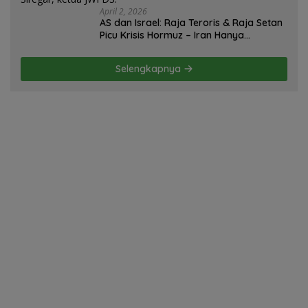
April 2, 2026
AS dan Israel: Raja Teroris & Raja Setan
Picu Krisis Hormuz – Iran Hanya
Membela Diri! Oleh; Hasan Basri Siregar,
ketua JWI DS.
Selengkapnya