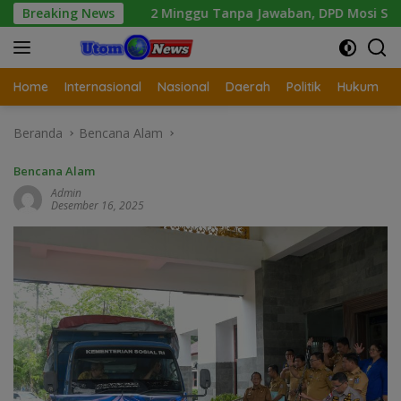
Langsung
2 Minggu Tanpa Jawaban, DPD Mosi Sumut Ancam Gelar Aks
Breaking News
ke
konten
Home
Internasional
Nasional
Daerah
Politik
Hukum
Beranda
Bencana Alam
Bencana Alam
Admin
Desember 16, 2025