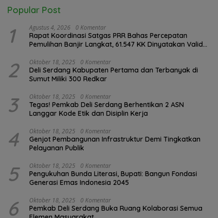
Popular Post
1
Agustus 4, 2026
0 Komentar
Rapat Koordinasi Satgas PRR Bahas Percepatan
Pemulihan Banjir Langkat, 61.547 KK Dinyatakan Valid
oleh BPS
2
Oktober 18, 2025
0 Komentar
Deli Serdang Kabupaten Pertama dan Terbanyak di
Sumut Miliki 300 Redkar
3
Oktober 18, 2025
0 Komentar
Tegas! Pemkab Deli Serdang Berhentikan 2 ASN
Langgar Kode Etik dan Disiplin Kerja
4
Oktober 18, 2025
0 Komentar
Genjot Pembangunan Infrastruktur Demi Tingkatkan
Pelayanan Publik
5
Oktober 18, 2025
0 Komentar
Pengukuhan Bunda Literasi, Bupati: Bangun Fondasi
Generasi Emas Indonesia 2045
6
Oktober 18, 2025
0 Komentar
Pemkab Deli Serdang Buka Ruang Kolaborasi Semua
Elemen Masyarakat