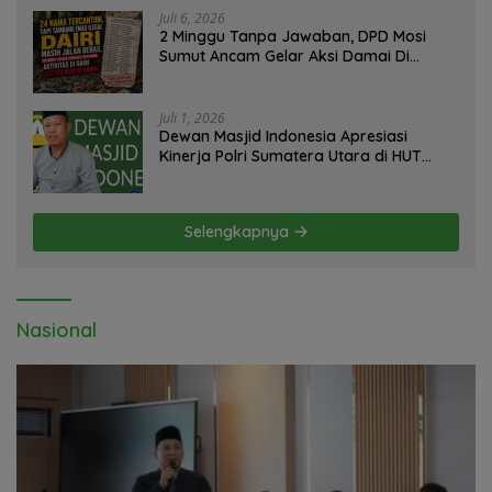
Juli 6, 2026
2 Minggu Tanpa Jawaban, DPD Mosi
Sumut Ancam Gelar Aksi Damai Di
Mapolda Soal Tambang Emas Illegal
Dairi. Desak Kapolda Sumut Irjen
Whisnu Hermawan Bersikap Tegas .
Juli 1, 2026
Dewan Masjid Indonesia Apresiasi
Kinerja Polri Sumatera Utara di HUT
yang ke 80 Memberantas Perjudian dan
Narkoba
Selengkapnya
Nasional