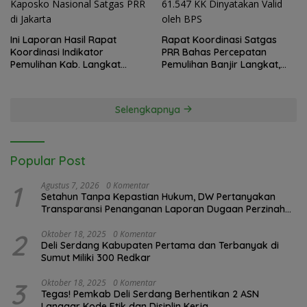
Ini Laporan Hasil Rapat
Rapat Koordinasi Satgas
Koordinasi Indikator
PRR Bahas Percepatan
Pemulihan Kab. Langkat
Pemulihan Banjir Langkat,
Kaposko Nasional Satgas
61.547 KK Dinyatakan Valid
PRR di Jakarta
oleh BPS
Selengkapnya
Popular Post
1
Agustus 7, 2026
0 Komentar
Setahun Tanpa Kepastian Hukum, DW Pertanyakan
Transparansi Penanganan Laporan Dugaan Perzinahan
di Polrestabes Medan
2
Oktober 18, 2025
0 Komentar
Deli Serdang Kabupaten Pertama dan Terbanyak di
Sumut Miliki 300 Redkar
3
Oktober 18, 2025
0 Komentar
Tegas! Pemkab Deli Serdang Berhentikan 2 ASN
Langgar Kode Etik dan Disiplin Kerja