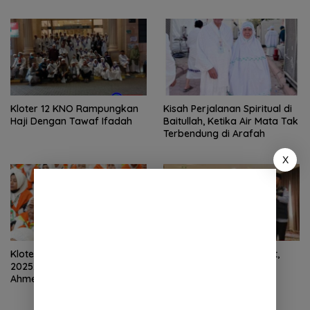
Kloter 12 KNO Rampungkan
Kisah Perjalanan Spiritual di
Haji Dengan Tawaf Ifadah
Baitullah, Ketika Air Mata Tak
Terbendung di Arafah
X
Kloter Pertama Tiba 12 Juni
Armuzna Semakin Dekat,
2025, Ini Aturan Masuk
Bimbingan Diperketat
Ahmed Bagi Keluarga
Penjemput Jemaah