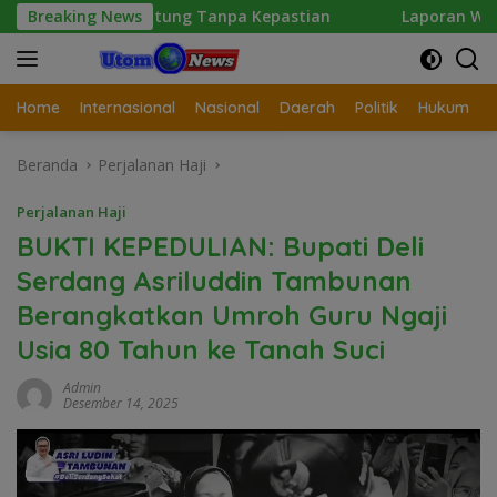
Langsung
gantung Tanpa Kepastian
Breaking News
Laporan Wartawan Terkait Du
ke
konten
Home
Internasional
Nasional
Daerah
Politik
Hukum
Beranda
Perjalanan Haji
Perjalanan Haji
BUKTI KEPEDULIAN: Bupati Deli
Serdang Asriluddin Tambunan
Berangkatkan Umroh Guru Ngaji
Usia 80 Tahun ke Tanah Suci
Admin
Desember 14, 2025