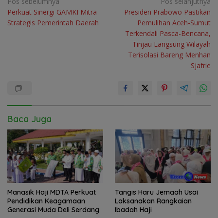
Navigasi
Pos sebelumnya
Pos selanjutnya
Perkuat Sinergi GAMKI Mitra
Presiden Prabowo Pastikan
pos
Strategis Pemerintah Daerah
Pemulihan Aceh-Sumut
Terkendali Pasca-Bencana,
Tinjau Langsung Wilayah
Terisolasi Bareng Menhan
Sjafrie
Baca Juga
Manasik Haji MDTA Perkuat
Tangis Haru Jemaah Usai
Pendidikan Keagamaan
Laksanakan Rangkaian
Generasi Muda Deli Serdang
Ibadah Haji