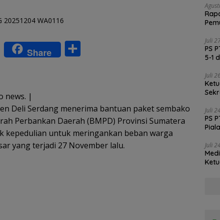
Agust
Rapa
Pemu
Vali
Juli 
W
S
PS P
Share
5-1 
h
h
at
ar
Juli 
Ketu
s
e
Sekr
 news. |
Soli
A
en Deli Serdang menerima bantuan paket sembako
Juli 
PS P
rah Perbankan Daerah (BMPD) Provinsi Sumatera
p
Pial
uk kepedulian untuk meringankan beban warga
p
ar yang terjadi 27 November lalu.
Juli 
Medi