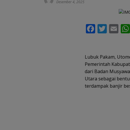
Desember 4, 2025
F
T
E
ac
w
m
e
itt
ai
b
er
l
Lubuk Pakam, Utomo
o
Pemerintah Kabupat
dari Badan Musyawa
o
Utara sebagai bent
k
terdampak banjir bes