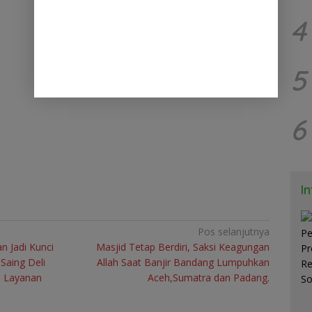
4
5
6
I
Pos selanjutnya
 Jadi Kunci
Masjid Tetap Berdiri, Saksi Keagungan
Saing Deli
Allah Saat Banjir Bandang Lumpuhkan
n Layanan
Aceh,Sumatra dan Padang.