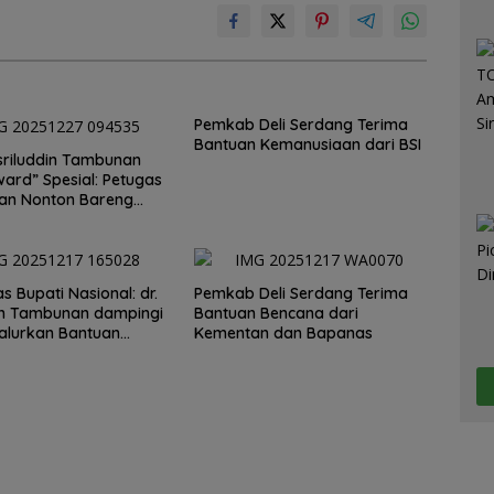
Pemkab Deli Serdang Terima
Bantuan Kemanusiaan dari BSI
sriluddin Tambunan
ward” Spesial: Petugas
han Nonton Bareng
en 2” Pasca Banjir
ang
as Bupati Nasional: dr.
Pemkab Deli Serdang Terima
in Tambunan dampingi
Bantuan Bencana dari
alurkan Bantuan
Kementan dan Bapanas
aan ke Sumut, Aceh,
bar