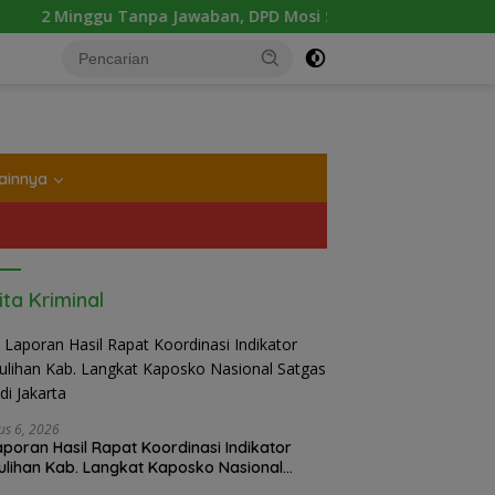
pa Jawaban, DPD Mosi Sumut Ancam Gelar Aksi Damai Di Mapol
tutup
ainnya
ita Kriminal
us 6, 2026
Laporan Hasil Rapat Koordinasi Indikator
lihan Kab. Langkat Kaposko Nasional
as PRR di Jakarta