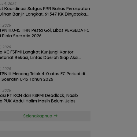
us 4, 2026
t Koordinasi Satgas PRR Bahas Percepatan
lihan Banjir Langkat, 61.547 KK Dinyatakan
d oleh BPS
27, 2026
TPN III.U-15 THN Pesta Gol, Libas PERSEDA FC
di Piala Soeratin 2026
26, 2026
a KC FSPMI Langkat Kunjungi Kantor
etariat Bekasi, Lintas Daerah Siap Aksi
daritas
24, 2026
TPN III Menang Telak 4-0 atas FC Perisai di
a Soeratin U-15 Tahun 2026
24, 2026
asi PT KCN dan FSPMI Deadlock, Nasib
Ketua PUK Abdul Halim Masih Belum Jelas
Selengkapnya