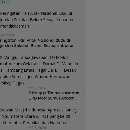
erita
i 24, 2026
ringatan Hari Anak Nasional 2026 di
jumlah Sekolah Belum Sesuai Imbauan
emendikdasmen
Juli 6, 2026
2 Minggu Tanpa Jawaban,
DPD Mosi Sumut Ancam
Gelar Aksi Damai Di
Mapolda Soal Tambang
Emas Illegal Dairi.
Desak Kapolda Sumut
Irjen Whisnu Hermawan
Juli 1, 2026
Bersikap Tegas .