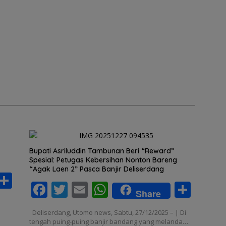
Bupati Asriluddin Tambunan Beri “Reward”
Spesial: Petugas Kebersihan Nonton Bareng
“Agak Laen 2” Pasca Banjir Deliserdang
S
F
T
E
W
S
h
Share
ac
w
m
h
h
ar
Deliserdang, Utomo news, Sabtu, 27/12/2025 – | Di
e
itt
ai
at
ar
tengah puing-puing banjir bandang yang melanda…