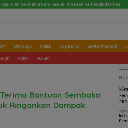
h Belum Sesuai Imbauan Kemendikdasmen
2 Minggu Tan
tif
Olahraga
Politik
Tag Berita
Berita Otomotif
L
erah
Politik
Hukum
Ber
 Terima Bantuan Sembako
tuk Ringankan Dampak
Agust
Ini 
Pemu
Satg