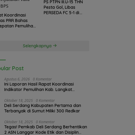
PS PTPN III.U-15 THN
Pesta Gol, Libas
PERSEDA FC 5-1 di
t Koordinasi
Piala Soeratin 2026
gas PRR Bahas
epatan Pemulihan
ir Langkat, 61.547
inyatakan Valid
 BPS
Selengkapnya
ular Post
Agustus 6, 2026
0 Komentar
Ini Laporan Hasil Rapat Koordinasi
Indikator Pemulihan Kab. Langkat
Kaposko Nasional Satgas PRR di Jakarta
Oktober 18, 2025
0 Komentar
Deli Serdang Kabupaten Pertama dan
Terbanyak di Sumut Miliki 300 Redkar
Oktober 18, 2025
0 Komentar
Tegas! Pemkab Deli Serdang Berhentikan
2 ASN Langgar Kode Etik dan Disiplin