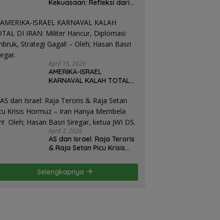
Kekuasaan: Refleksi dari
Perjalanan Hidup José
Mujica Mantan Presiden
Uruguay Oleh: Hasan
Basri Siregar, Redaktur
Utomo News, Rubrik: Opini
& Kajian Sosial.
April 15, 2026
AMERIKA-ISRAEL
KARNAVAL KALAH TOTAL
DI IRAN: Militer Hancur,
Diplomasi Ambruk,
Strategi Gagal! – Oleh;
Hasan Basri Siregar.
April 2, 2026
AS dan Israel: Raja Teroris
& Raja Setan Picu Krisis
Hormuz – Iran Hanya
Membela Diri! Oleh; Hasan
Selengkapnya
Basri Siregar, ketua JWI
DS.