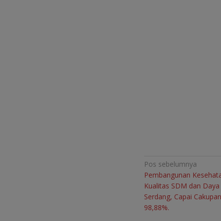
Navigasi
Pos sebelumnya
Pembangunan Kesehatan
pos
Kualitas SDM dan Daya 
Serdang, Capai Cakupa
98,88%.