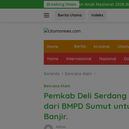
Langsung
Peringatan Hari Anak Nasional 2026 di Sejumlah Sekola
Breaking News
ke
konten
Berita Utama
Indeks
tutup
Home
Berita
Kriminal
Otomo
Home
Internasional
Nasional
Da
Beranda
Bencana Alam
Bencana Alam
Pemkab Deli Serdang
dari BMPD Sumut un
Banjir.
Admin