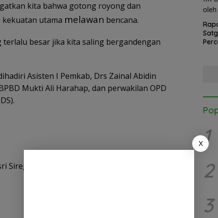
ngatkan kita bahwa gotong royong dan
melawan
h kekuatan utama
bencana.
Rapa
Sat
 terlalu besar jika kita saling bergandengan
Perc
Banj
KK D
oleh
dihadiri Asisten I Pemkab, Drs Zainal Abidin
BPBD Mukti Ali Harahap, dan perwakilan OPD
 DS).
Pop
1
X
2
ri Siregar.
3