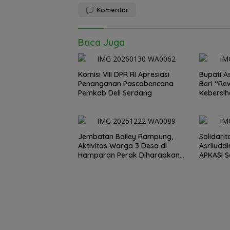
Komentar
Baca Juga
Komisi VIII DPR RI Apresiasi
Bupati A
Penanganan Pascabencana
Beri “Re
Pemkab Deli Serdang
Kebersi
“Agak La
Deliserd
Jembatan Bailey Rampung,
Solidarit
Aktivitas Warga 3 Desa di
Asriludd
Hamparan Perak Diharapkan
APKASI S
Segera Pulih
Kemanusi
dan Sum