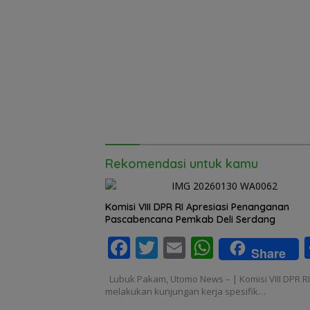
Rekomendasi untuk kamu
Komisi VIII DPR RI Apresiasi Penanganan
Pascabencana Pemkab Deli Serdang
F
T
E
W
Share
ac
w
m
h
Lubuk Pakam, Utomo News – | Komisi VIII DPR RI
e
itt
ai
at
melakukan kunjungan kerja spesifik…