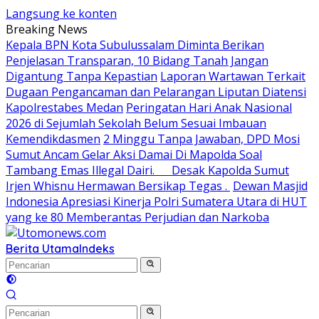
Langsung ke konten
Breaking News
Kepala BPN Kota Subulussalam Diminta Berikan
Penjelasan Transparan, 10 Bidang Tanah Jangan
Digantung Tanpa Kepastian
Laporan Wartawan Terkait
Dugaan Pengancaman dan Pelarangan Liputan Diatensi
Kapolrestabes Medan
Peringatan Hari Anak Nasional
2026 di Sejumlah Sekolah Belum Sesuai Imbauan
Kemendikdasmen
2 Minggu Tanpa Jawaban, DPD Mosi
Sumut Ancam Gelar Aksi Damai Di Mapolda Soal
Tambang Emas Illegal Dairi. Desak Kapolda Sumut
Irjen Whisnu Hermawan Bersikap Tegas .
Dewan Masjid
Indonesia Apresiasi Kinerja Polri Sumatera Utara di HUT
yang ke 80 Memberantas Perjudian dan Narkoba
Berita Utama
Indeks