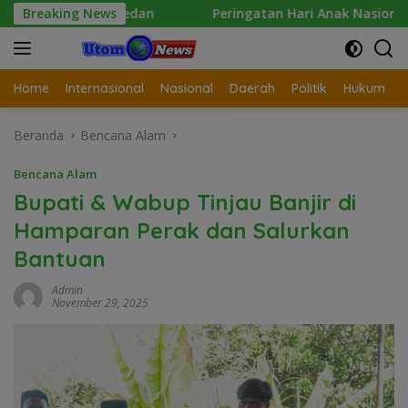
Langsung
tabes Medan
Breaking News
Peringatan Hari Anak Nasional 2026 di S
ke
konten
Home
Internasional
Nasional
Daerah
Politik
Hukum
Beranda
Bencana Alam
Bencana Alam
Bupati & Wabup Tinjau Banjir di
Hamparan Perak dan Salurkan
Bantuan
Admin
November 29, 2025