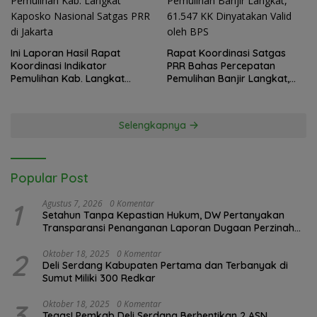
Ini Laporan Hasil Rapat
Rapat Koordinasi Satgas
Koordinasi Indikator
PRR Bahas Percepatan
Pemulihan Kab. Langkat
Pemulihan Banjir Langkat,
Kaposko Nasional Satgas
61.547 KK Dinyatakan Valid
PRR di Jakarta
oleh BPS
Selengkapnya
Popular Post
1
Agustus 7, 2026
0 Komentar
Setahun Tanpa Kepastian Hukum, DW Pertanyakan
Transparansi Penanganan Laporan Dugaan Perzinahan
di Polrestabes Medan
2
Oktober 18, 2025
0 Komentar
Deli Serdang Kabupaten Pertama dan Terbanyak di
Sumut Miliki 300 Redkar
3
Oktober 18, 2025
0 Komentar
Tegas! Pemkab Deli Serdang Berhentikan 2 ASN