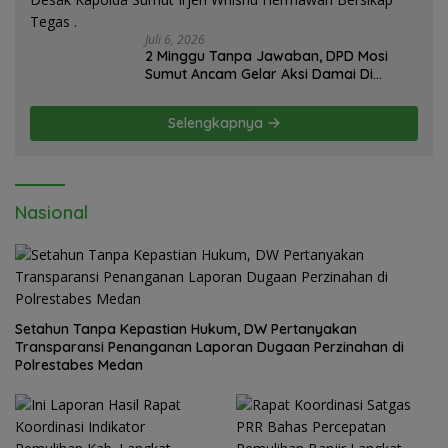
Juli 6, 2026
2 Minggu Tanpa Jawaban, DPD Mosi
Sumut Ancam Gelar Aksi Damai Di
Mapolda Soal Tambang Emas Illegal
Dairi. Desak Kapolda Sumut Irjen
Selengkapnya
Whisnu Hermawan Bersikap Tegas .
Nasional
Setahun Tanpa Kepastian Hukum, DW Pertanyakan
Transparansi Penanganan Laporan Dugaan Perzinahan di
Polrestabes Medan