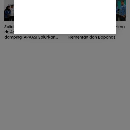
Solidaritas Bupati Nasional:
Pemkab Deli Serdang Terima
dr. Asriluddin Tambunan
Bantuan Bencana dari
dampingi APKASI Salurkan
Kementan dan Bapanas
Bantuan Kemanusiaan ke
Sumut, Aceh, dan Sumbar