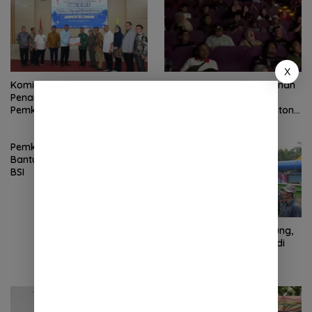
X
Komisi VIII DPR RI Apresiasi
Bupati Asriluddin Tambunan
Penanganan Pascabencana
Beri “Reward” Spesial:
Pemkab Deli Serdang
Petugas Kebersihan Nonton
Bareng “Agak Laen 2” Pasca
Banjir Deliserdang
Pemkab Deli Serdang Terima
Bantuan Kemanusiaan dari
BSI
Jembatan Bailey Rampung,
Aktivitas Warga 3 Desa di
Hamparan Perak
Diharapkan Segera Pulih