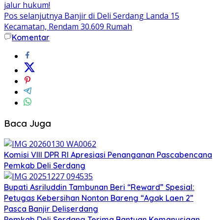
jalur hukum!
Pos selanjutnya
Banjir di Deli Serdang Landa 15
Kecamatan, Rendam 30.609 Rumah
Komentar
Baca Juga
Komisi VIII DPR RI Apresiasi Penanganan Pascabencana
Pemkab Deli Serdang
Bupati Asriluddin Tambunan Beri “Reward” Spesial:
Petugas Kebersihan Nonton Bareng “Agak Laen 2”
Pasca Banjir Deliserdang
Pemkab Deli Serdang Terima Bantuan Kemanusiaan