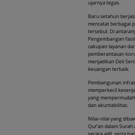
ujarnya tegas.
Baru setahun berjal
mencatat berbagai 
tersebut. Di antaran
Pengembangan fasil
cakupan layanan da
pemberantasan korup
menjadikan Deli Ser
keuangan terbaik.
Pembangunan infrast
memperkecil kesenjan
yang mempermudah a
dan akuntabilitas.
Nilai-nilai yang diba
Qur’an dalam Surah
secara adil, serta