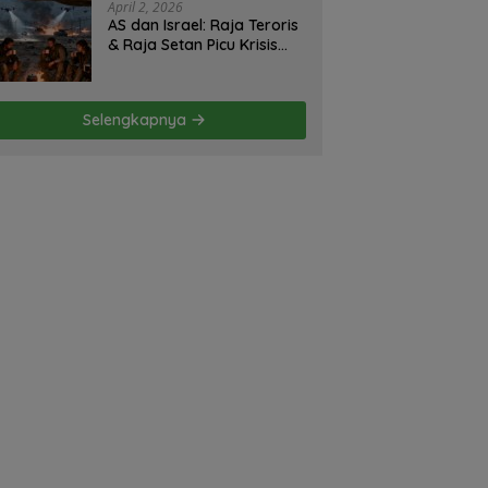
Strategi Gagal! – Oleh;
April 2, 2026
Hasan Basri Siregar.
AS dan Israel: Raja Teroris
& Raja Setan Picu Krisis
Hormuz – Iran Hanya
Membela Diri! Oleh; Hasan
Basri Siregar, ketua JWI
Selengkapnya
DS.