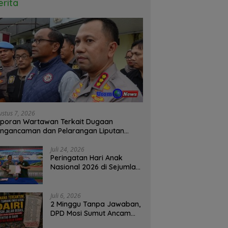
erita
ustus 7, 2026
poran Wartawan Terkait Dugaan
ngancaman dan Pelarangan Liputan
atensi Kapolrestabes Medan
Juli 24, 2026
Peringatan Hari Anak
Nasional 2026 di Sejumlah
Sekolah Belum Sesuai
Imbauan
Kemendikdasmen
Juli 6, 2026
2 Minggu Tanpa Jawaban,
DPD Mosi Sumut Ancam
Gelar Aksi Damai Di