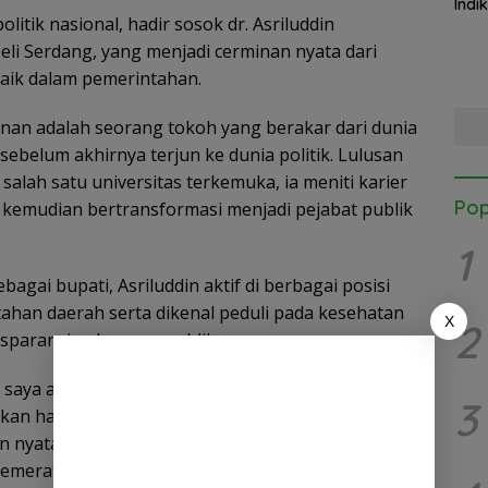
Indi
litik nasional, hadir sosok dr. Asriluddin
Kab.
Kapo
li Serdang, yang menjadi cerminan nyata dari
Satg
baik dalam pemerintahan.
unan adalah seorang tokoh yang berakar dari dunia
 sebelum akhirnya terjun ke dunia politik. Lulusan
salah satu universitas terkemuka, ia meniti karier
Pop
 kemudian bertransformasi menjadi pejabat publik
1
agai bupati, Asriluddin aktif di berbagai posisi
tahan daerah serta dikenal peduli pada kesehatan
X
2
sparansi pelayanan publik.
saya adalah amanah besar. Politik harus dijadikan
3
ukan hanya medan tarik ulur kekuasaan. Saya ingin
nyata bagi masyarakat Deli Serdang, memastikan
 pemerataan pembangunan menjadi prioritas,”