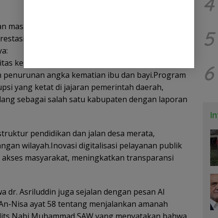
4
an masa kepemimpinannya, dr. Asriluddin telah
5
prestasi konkret yang membuktikan komitmen
ya:
itas kesehatan dengan peningkatan angka
6
n penurunan angka kematian ibu dan bayi.Program
si yang ketat di jajaran pemerintah daerah,
dang sebagai salah satu kabupaten dengan laporan
I
ruktur pendidikan dan jalan desa merata,
gan wilayah.Inovasi digitalisasi pelayanan publik
kses masyarakat, meningkatkan transparansi
wa dr. Asriluddin juga sejalan dengan pesan Al
 An-Nisa ayat 58 tentang menjalankan amanah
 hadits Nabi Muhammad SAW yang menyatakan bahwa