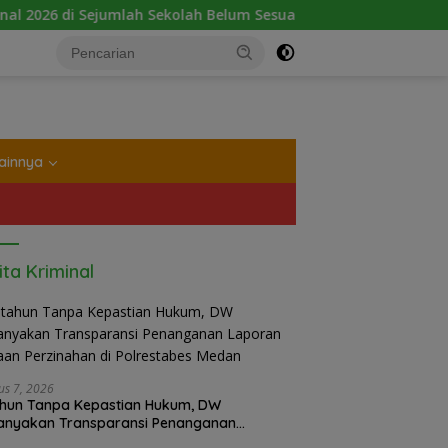
kolah Belum Sesuai Imbauan Kemendikdasmen
2 Minggu 
tutup
ainnya
ita Kriminal
us 7, 2026
hun Tanpa Kepastian Hukum, DW
anyakan Transparansi Penanganan
ran Dugaan Perzinahan di Polrestabes