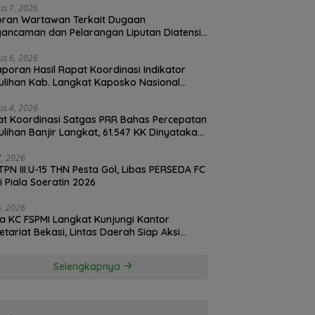
an
us 7, 2026
oran Wartawan Terkait Dugaan
ancaman dan Pelarangan Liputan Diatensi
olrestabes Medan
us 6, 2026
Laporan Hasil Rapat Koordinasi Indikator
lihan Kab. Langkat Kaposko Nasional
as PRR di Jakarta
us 4, 2026
t Koordinasi Satgas PRR Bahas Percepatan
lihan Banjir Langkat, 61.547 KK Dinyatakan
d oleh BPS
27, 2026
TPN III.U-15 THN Pesta Gol, Libas PERSEDA FC
di Piala Soeratin 2026
26, 2026
a KC FSPMI Langkat Kunjungi Kantor
etariat Bekasi, Lintas Daerah Siap Aksi
daritas
Selengkapnya