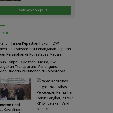
Mapolda Soal Tambang
Emas Illegal Dairi.
Selengkapnya
Desak Kapolda Sumut
Irjen Whisnu Hermawan
Bersikap Tegas .
ional
hun Tanpa Kepastian Hukum, DW
anyakan Transparansi Penanganan
ran Dugaan Perzinahan di Polrestabes
an
Laporan Hasil
t Koordinasi