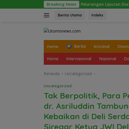
Langsung
ncaman dan Pelarangan Liputan Diatensi Kapolrestabes Meda
Breaking News
ke
konten
Berita Utama
Indeks
tutup
Home
Berita
Kriminal
Otomo
Home
Internasional
Nasional
Da
Beranda
Uncategorized
Uncategorized
Tak Berpolitik, Para 
dr. Asriluddin Tambu
Kebaikan di Deli Serd
Siregar Ketua JWI De