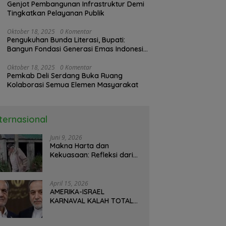
Genjot Pembangunan Infrastruktur Demi
Tingkatkan Pelayanan Publik
Oktober 18, 2025
0 Komentar
Pengukuhan Bunda Literasi, Bupati:
Bangun Fondasi Generasi Emas Indonesia
2045
Oktober 18, 2025
0 Komentar
Pemkab Deli Serdang Buka Ruang
Kolaborasi Semua Elemen Masyarakat
nternasional
Juni 9, 2026
Makna Harta dan
Kekuasaan: Refleksi dari
Perjalanan Hidup José
Mujica Mantan Presiden
Uruguay Oleh: Hasan
April 15, 2026
Basri Siregar, Redaktur
AMERIKA-ISRAEL
Utomo News, Rubrik: Opini
KARNAVAL KALAH TOTAL
& Kajian Sosial.
DI IRAN: Militer Hancur,
Diplomasi Ambruk,