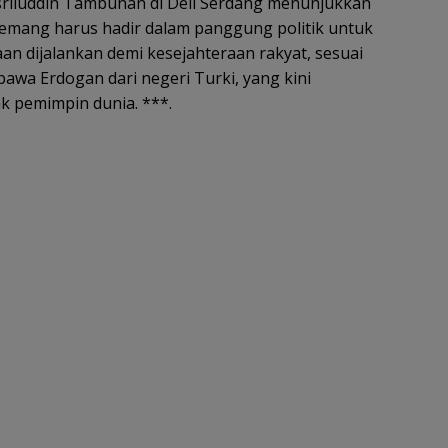
sriluddin Tambunan di Deli Serdang menunjukkan
emang harus hadir dalam panggung politik untuk
n dijalankan demi kesejahteraan rakyat, sesuai
awa Erdogan dari negeri Turki, yang kini
k pemimpin dunia. ***.