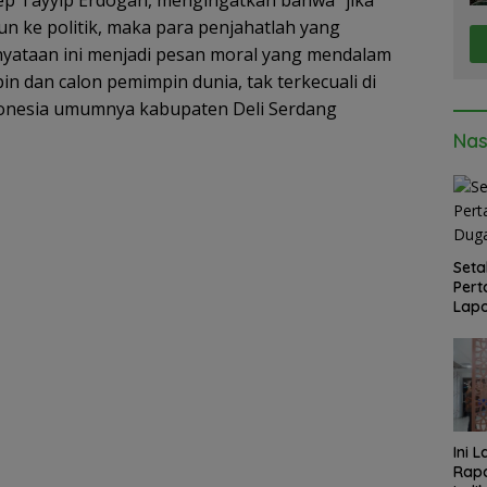
A
jun ke politik, maka para penjahatlah yang
p
yataan ini menjadi pesan moral yang mendalam
p
n dan calon pemimpin dunia, tak terkecuali di
donesia umumnya kabupaten Deli Serdang
Nas
Seta
Pert
Lapo
Med
Ini 
Rapa