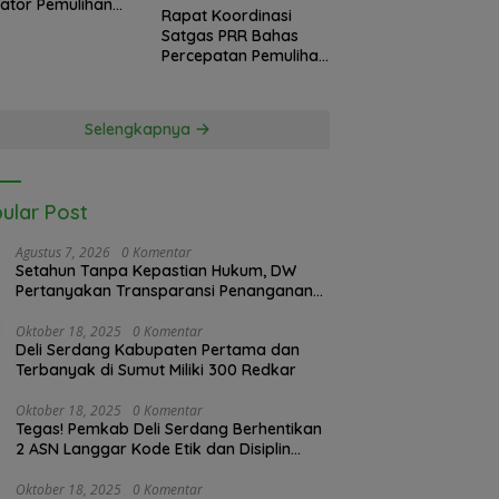
kator Pemulihan
Rapat Koordinasi
 Langkat
Satgas PRR Bahas
sko Nasional
Percepatan Pemulihan
as PRR di Jakarta
Banjir Langkat, 61.547
KK Dinyatakan Valid
oleh BPS
Selengkapnya
ular Post
Agustus 7, 2026
0 Komentar
Setahun Tanpa Kepastian Hukum, DW
Pertanyakan Transparansi Penanganan
Laporan Dugaan Perzinahan di
Polrestabes Medan
Oktober 18, 2025
0 Komentar
Deli Serdang Kabupaten Pertama dan
Terbanyak di Sumut Miliki 300 Redkar
Oktober 18, 2025
0 Komentar
Tegas! Pemkab Deli Serdang Berhentikan
2 ASN Langgar Kode Etik dan Disiplin
Kerja
Oktober 18, 2025
0 Komentar