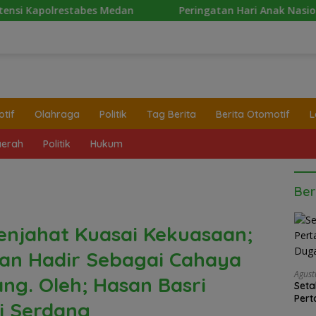
n
Peringatan Hari Anak Nasional 2026 di Sejumlah Se
tif
Olahraga
Politik
Tag Berita
Berita Otomotif
L
erah
Politik
Hukum
Ber
Penjahat Kuasai Kekuasaan;
nan Hadir Sebagai Cahaya
Agust
ang. Oleh; Hasan Basri
Seta
Pert
li Serdang
Lapo