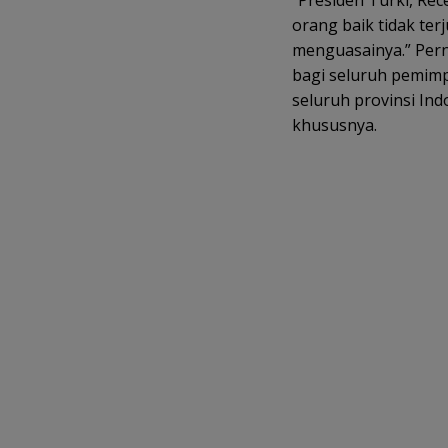
o
orang baik tidak ter
o
menguasainya.” Pern
k
bagi seluruh pemimpi
seluruh provinsi In
khususnya.