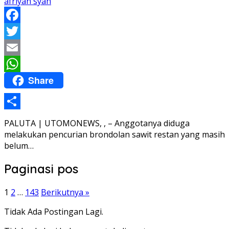
afriyan syah
Facebook
Twitter
Email
Share
WhatsApp
Share
PALUTA | UTOMONEWS, , – Anggotanya diduga
melakukan pencurian brondolan sawit restan yang masih
belum…
Paginasi pos
1
2
…
143
Berikutnya »
Tidak Ada Postingan Lagi.